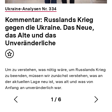
Ukraine-Analysen Nr. 334
Kommentar: Russlands Krieg
gegen die Ukraine. Das Neue,
das Alte und das
Unveränderliche
Inhalt
merken
Um zu verstehen, was nötig wäre, um Russlands Krieg
zu beenden, müssen wir zunächst verstehen, was an
der aktuellen Lage neu ist, was alt und was von
Anfang an unveränderlich war.
1
/
6
Vorherigen
Nächs
Karussellinhalt
von
Inhalt
Inhalt