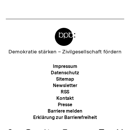
anzeigen
anzei
Meta-
Links
Zur
Demokratie stärken –
Zivilgesellschaft fördern
Startseite
der
Meta-
Impressum
bpb
Navigation
Datenschutz
Sitemap
Newsletter
RSS
Kontakt
Presse
Barriere melden
Erklärung zur Barrierefreiheit