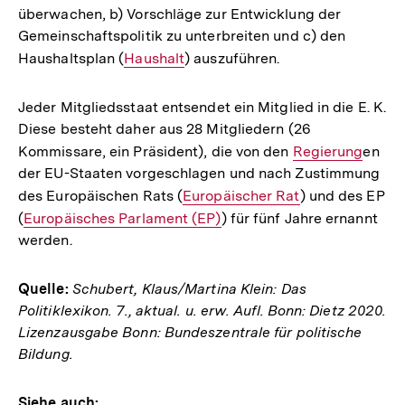
überwachen, b) Vorschläge zur Entwicklung der
Gemeinschaftspolitik zu unterbreiten und c) den
Haushaltsplan (
Interner
Haushalt
) auszuführen.
Link:
Jeder Mitgliedsstaat entsendet ein Mitglied in die E. K.
Diese besteht daher aus 28 Mitgliedern (26
Kommissare, ein Präsident), die von den
Interner
Regierung
en
der EU-Staaten vorgeschlagen und nach Zustimmung
Link:
des Europäischen Rats (
Interner
Europäischer Rat
) und des EP
(
Interner
Europäisches Parlament (EP)
Link:
) für fünf Jahre ernannt
werden.
Link:
Quelle:
Schubert, Klaus/Martina Klein: Das
Politiklexikon. 7., aktual. u. erw. Aufl. Bonn: Dietz 2020.
Lizenzausgabe Bonn: Bundeszentrale für politische
Bildung.
Siehe auch: