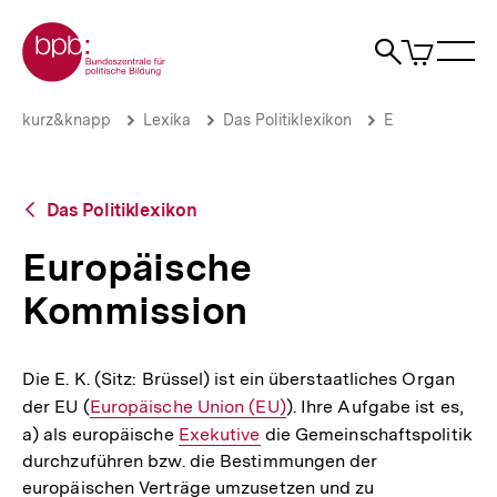
Direkt
Zur Startseite der bpb
zum
0
Artikel
Sho
Seiteninhalt
im
Naviga
Suche
springen
War
öffne
öffnen
öff
Pfadnavigation
Europäische
Brotkrümelnavigation
kurz&knapp
Lexika
Das Politiklexikon
E
Kommission
|
bpb.de
Zurück
Das Politiklexikon
zur
Übersicht
Europäische
Kommission
Die E. K. (Sitz: Brüssel) ist ein überstaatliches Organ
der EU (
Interner
Europäische Union (EU)
). Ihre Aufgabe ist es,
a) als europäische
Link:
Interner
Exekutive
die Gemeinschaftspolitik
durchzuführen bzw. die Bestimmungen der
Link:
europäischen Verträge umzusetzen und zu