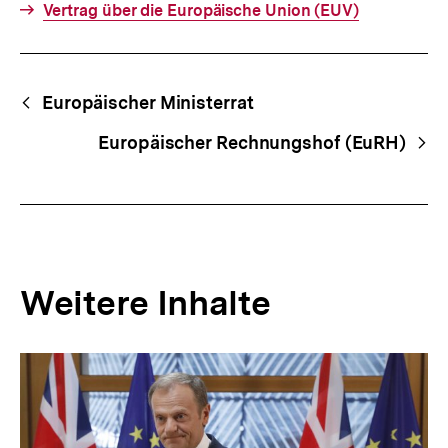
Vertrag über die Europäische Union (EUV)
Fussnoten
Begriffsnavigation
Content-
Europäischer Ministerrat
Navigation
Europäischer Rechnungshof (EuRH)
Weitere Inhalte
Inhaltskarousell
Inhaltskarussell
für
überspringen
weitere
Inhalte