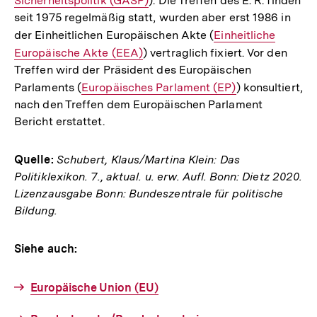
Sicherheitspolitik (GASP)
Link:
). Die Treffen des E. R. finden
seit 1975 regelmäßig statt, wurden aber erst 1986 in
der Einheitlichen Europäischen Akte (
Interner
Einheitliche
Europäische Akte (EEA)
) vertraglich fixiert. Vor den
Link:
Treffen wird der Präsident des Europäischen
Parlaments (
Interner
Europäisches Parlament (EP)
) konsultiert,
nach den Treffen dem Europäischen Parlament
Link:
Bericht erstattet.
Quelle:
Schubert, Klaus/Martina Klein: Das
Politiklexikon. 7., aktual. u. erw. Aufl. Bonn: Dietz 2020.
Lizenzausgabe Bonn: Bundeszentrale für politische
Bildung.
Siehe auch:
Europäische Union (EU)