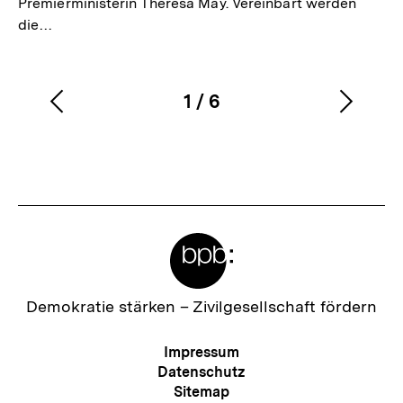
Premierministerin Theresa May. Vereinbart werden
die…
1
/
6
Vorherigen
Nächs
Karussellinhalt
von
Inhalt
Inhalt
anzeigen
anzei
Meta-
Links
Zur
Demokratie stärken –
Zivilgesellschaft fördern
Startseite
der
Meta-
Impressum
bpb
Navigation
Datenschutz
Sitemap