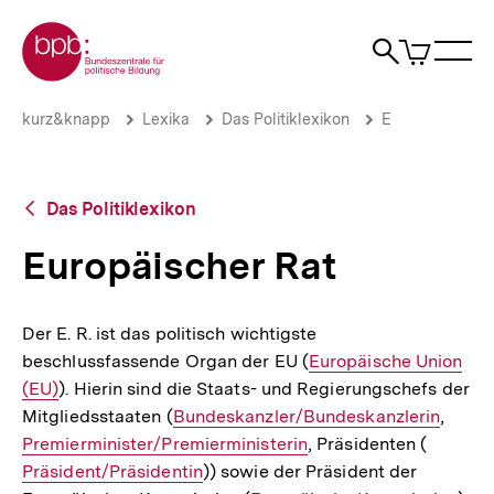
Direkt
Zur Startseite der bpb
zum
0
Artikel
Sho
Seiteninhalt
im
Naviga
Suche
springen
War
öffne
öffnen
öff
Pfadnavigation
Europäischer
Brotkrümelnavigation
kurz&knapp
Lexika
Das Politiklexikon
E
Rat
|
bpb.de
Zurück
Das Politiklexikon
zur
Übersicht
Europäischer Rat
Der E. R. ist das politisch wichtigste
beschlussfassende Organ der EU (
Interner
Europäische Union
(EU)
). Hierin sind die Staats- und Regierungschefs der
Link:
Mitgliedsstaaten (
Interner
Bundeskanzler/Bundeskanzlerin
,
Inter
Premierminister/Premierministerin
Link:
, Präsidenten (
Interner
Link:
Präsident/Präsidentin
)) sowie der Präsident der
Link: