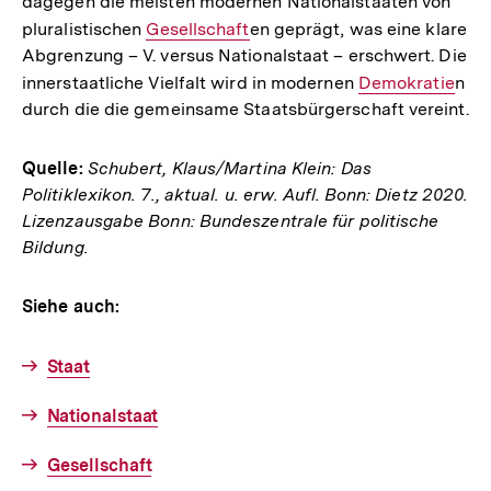
dagegen die meisten modernen Nationalstaaten von
pluralistischen
Interner
Gesellschaft
en geprägt, was eine klare
Abgrenzung – V. versus Nationalstaat – erschwert. Die
Link:
innerstaatliche Vielfalt wird in modernen
Interner
Demokratie
n
durch die die gemeinsame Staatsbürgerschaft vereint.
Link:
Quelle:
Schubert, Klaus/Martina Klein: Das
Politiklexikon. 7., aktual. u. erw. Aufl. Bonn: Dietz 2020.
Lizenzausgabe Bonn: Bundeszentrale für politische
Bildung.
Siehe auch:
Staat
Nationalstaat
Gesellschaft