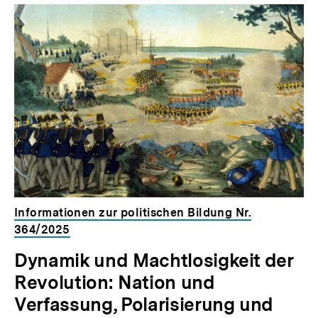
Inhaltskarousell
Inhaltskarussell
für
überspringen
weitere
Inhalte
Informationen zur politischen Bildung Nr.
364/2025
Dynamik und Machtlosigkeit der
Revolution: Nation und
Verfassung, Polarisierung und