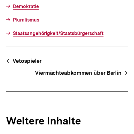
Demokratie
Pluralismus
Staatsangehörigkeit/Staatsbürgerschaft
Fussnoten
Begriffsnavigation
Content-
Vetospieler
Navigation
Viermächteabkommen über Berlin
Weitere Inhalte