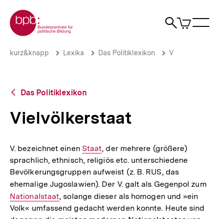
Direkt
Zur Startseite der bpb
zum
0
Artikel
Sho
Seiteninhalt
im
Naviga
Suche
springen
War
öffne
öffnen
öff
Pfadnavigation
Vielvölkerstaat
Brotkrümelnavigation
kurz&knapp
Lexika
Das Politiklexikon
V
|
bpb.de
Zurück
Das Politiklexikon
zur
Übersicht
Vielvölkerstaat
V. bezeichnet einen
Interner
Staat
, der mehrere (größere)
sprachlich, ethnisch, religiös etc. unterschiedene
Link:
Bevölkerungsgruppen aufweist (z. B. RUS, das
ehemalige Jugoslawien). Der V. galt als Gegenpol zum
Int
Nationalstaat
, solange dieser als homogen und »ein
Lin
Volk« umfassend gedacht werden konnte. Heute sind