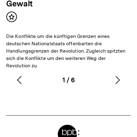
Gewalt
Inhalt
merken
Die Konflikte um die künftigen Grenzen eines
deutschen Nationalstaats offenbarten die
Handlungsgrenzen der Revolution. Zugleich spitzten
sich die Konflikte um den weiteren Weg der
Revolution zu.
1
/
6
Vorherigen
Nächs
Karussellinhalt
von
Inhalt
Inhalt
anzeigen
anzei
Meta-