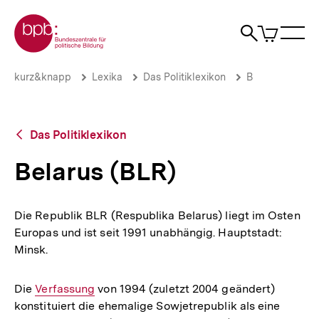
Direkt
Zur Startseite der bpb
zum
0
Artikel
Sho
Seiteninhalt
im
Naviga
Suche
springen
War
öffne
öffnen
öff
Pfadnavigation
Belarus
Brotkrümelnavigation
kurz&knapp
Lexika
Das Politiklexikon
B
(BLR)
|
bpb.de
Zurück
Das Politiklexikon
zur
Übersicht
Belarus (BLR)
Die Republik BLR (Respublika Belarus) liegt im Osten
Europas und ist seit 1991 unabhängig. Hauptstadt:
Minsk.
Die
Interner
Verfassung
von 1994 (zuletzt 2004 geändert)
konstituiert die ehemalige Sowjetrepublik als eine
Link: