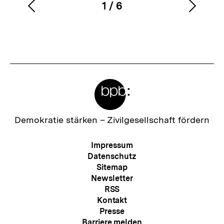
1
/
6
Vorherigen
Nächs
Karussellinhalt
von
Inhalt
Inhalt
anzeigen
anzei
Meta-
Links
Zur
Demokratie stärken –
Zivilgesellschaft fördern
Startseite
der
Meta-
Impressum
bpb
Navigation
Datenschutz
Sitemap
Newsletter
RSS
Kontakt
Presse
Barriere melden