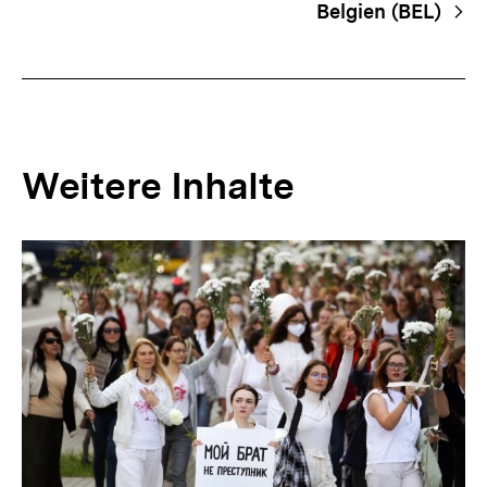
Belgien (BEL)
Weitere Inhalte
Inhaltskarousell
Inhaltskarussell
für
überspringen
weitere
Inhalte