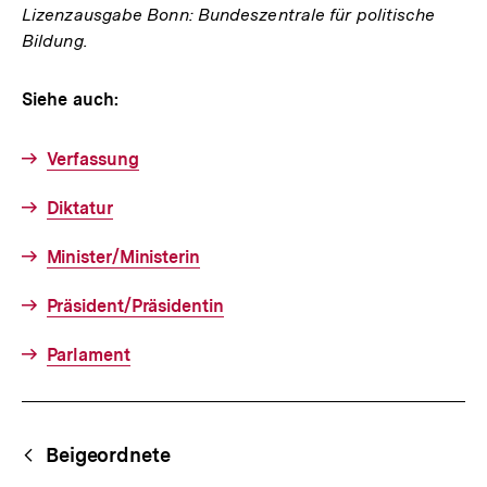
Lizenzausgabe Bonn: Bundeszentrale für politische
Bildung.
Siehe auch:
Verfassung
Diktatur
Minister/Ministerin
Präsident/Präsidentin
Parlament
Fussnoten
Begriffsnavigation
Content-
Beigeordnete
Navigation