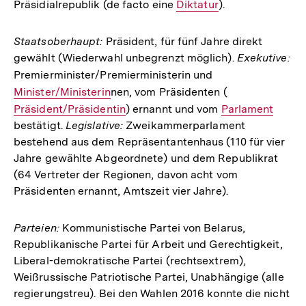
Präsidialrepublik (de facto eine
Interner
Diktatur
).
Link:
Staatsoberhaupt:
Präsident, für fünf Jahre direkt
gewählt (Wiederwahl unbegrenzt möglich).
Exekutive:
Premierminister/Premierministerin und
Interner
Minister/Ministerin
nen, vom Präsidenten (
Link:
Interner
Präsident/Präsidentin
) ernannt und vom
Interner
Parlament
Link:
bestätigt.
Legislative:
Zweikammerparlament
Link:
bestehend aus dem Repräsentantenhaus (110 für vier
Jahre gewählte Abgeordnete) und dem Republikrat
(64 Vertreter der Regionen, davon acht vom
Präsidenten ernannt, Amtszeit vier Jahre).
Parteien:
Kommunistische Partei von Belarus,
Republikanische Partei für Arbeit und Gerechtigkeit,
Liberal-demokratische Partei (rechtsextrem),
Weißrussische Patriotische Partei, Unabhängige (alle
regierungstreu). Bei den Wahlen 2016 konnte die nicht