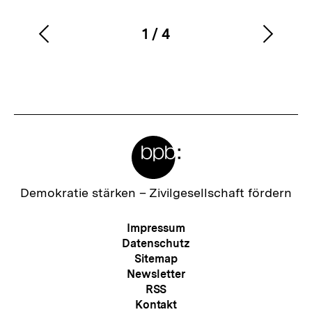
1
/
4
Vorherigen
Nächs
Karussellinhalt
von
Inhalt
Inhalt
anzeigen
anzei
Meta-
Links
Zur
Demokratie stärken –
Zivilgesellschaft fördern
Startseite
der
Meta-
Impressum
bpb
Navigation
Datenschutz
Sitemap
Newsletter
RSS
Kontakt