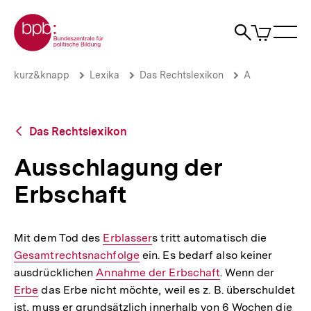
Direkt
Zur Startseite der bpb
zum
0
Artikel
Sho
Seiteninhalt
im
Naviga
Suche
springen
War
öffne
öffnen
öff
Pfadnavigation
Ausschlagung
Brotkrümelnavigation
kurz&knapp
Lexika
Das Rechtslexikon
A
der
Erbschaft
|
bpb.de
Zurück
Das Rechtslexikon
zur
Übersicht
Ausschlagung der
Erbschaft
Mit dem Tod des
Interner
Erblasser
s tritt automatisch die
Interner
Gesamtrechtsnachfolge
Link:
ein. Es bedarf also keiner
Link:
ausdrücklichen
Interner
Annahme der Erbschaft
. Wenn der
Interne
Erbe
das Erbe nicht möchte, weil es z. B. überschuldet
Link:
Link:
ist, muss er grundsätzlich innerhalb von 6 Wochen die
Int