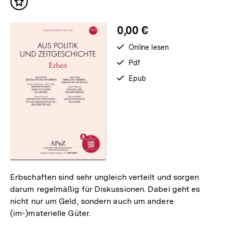
Inhalt
merken
0,00 €
verfügbar
Online lesen
zum
verfügbar
Pdf
als
verfügbar
Epub
als
Erbschaften sind sehr ungleich verteilt und sorgen
darum regelmäßig für Diskussionen. Dabei geht es
nicht nur um Geld, sondern auch um andere
(im-)materielle Güter.