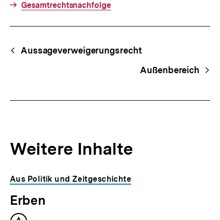
Gesamtrechtsnachfolge
Fussnoten
Begriffsnavigation
Content-
Aussageverweigerungsrecht
Navigation
Außenbereich
Weitere Inhalte
Inhaltskarousell
Inhaltskarussell
Aus Politik und Zeitgeschichte
für
überspringen
Erben
weitere
Inhalte