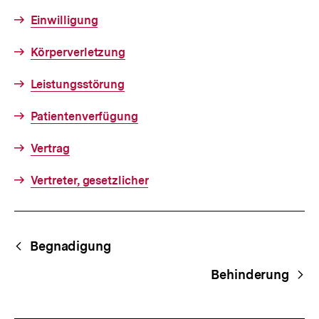
Einwilligung
Körperverletzung
Leistungsstörung
Patientenverfügung
Vertrag
Vertreter, gesetzlicher
Fussnoten
Begriffsnavigation
Content-
Begnadigung
Navigation
Behinderung