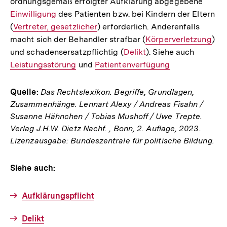
ordnungsgemäß erfolgter Aufklärung abgegebene
Intern
Einwilligung
des Patienten bzw. bei Kindern der Eltern
Link:
(
Interner
Vertreter, gesetzlicher
) erforderlich. Anderenfalls
macht sich der Behandler strafbar (
Link:
Interner
Körperverletzung
)
und schadensersatzpflichtig (
Interner
Delikt
Link:
). Siehe auch
Interner
Leistungsstörung
und
Interner
Patientenverfügung
Link:
Link:
Link:
Quelle:
Das Rechtslexikon. Begriffe, Grundlagen,
Zusammenhänge. Lennart Alexy / Andreas Fisahn /
Susanne Hähnchen / Tobias Mushoff / Uwe Trepte.
Verlag J.H.W. Dietz Nachf. , Bonn, 2. Auflage, 2023.
Lizenzausgabe: Bundeszentrale für politische Bildung.
Siehe auch:
Aufklärungspflicht
Delikt