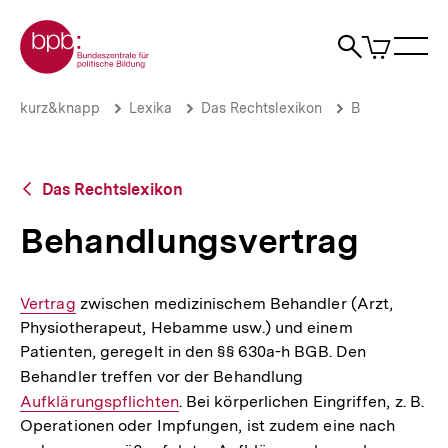
Direkt
Zur Startseite der bpb
zum
0
Artikel
Sho
Seiteninhalt
im
Naviga
Suche
springen
War
öffne
öffnen
öff
Pfadnavigation
Behandlungsvertrag
Brotkrümelnavigation
kurz&knapp
Lexika
Das Rechtslexikon
B
|
bpb.de
Zurück
Das Rechtslexikon
zur
Übersicht
Behandlungsvertrag
Interner
Vertrag
zwischen medizinischem Behandler (Arzt,
Physiotherapeut, Hebamme usw.) und einem
Link:
Patienten, geregelt in den §§ 630a-h BGB. Den
Behandler treffen vor der Behandlung
Interner
Aufklärungspflichten
. Bei körperlichen Eingriffen, z. B.
Link:
Operationen oder Impfungen, ist zudem eine nach