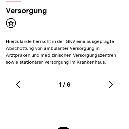
Versorgung
Inhalt
merken
Hierzulande herrscht in der GKV eine ausgeprägte
Abschottung von ambulanter Versorgung in
Arztpraxen und medizinischen Versorgungszentren
sowie stationärer Versorgung im Krankenhaus.
1
/
6
Vorherigen
Nächs
Karussellinhalt
von
Inhalt
Inhalt
anzeigen
anzei