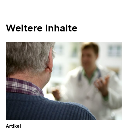
Weitere Inhalte
Inhaltskarousell
Inhaltskarussell
für
überspringen
weitere
Inhalte
Artikel