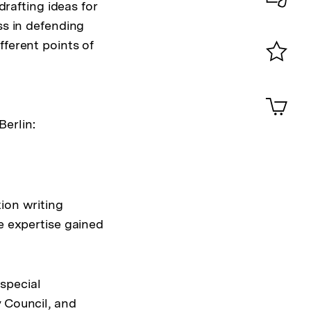
drafting ideas for
Konta
ss in defending
0
fferent points of
Merklist
ansehen
0
Artik
im
erlin:
Shop-
Warenko
ansehen
ion writing
e expertise gained
special
y Council, and