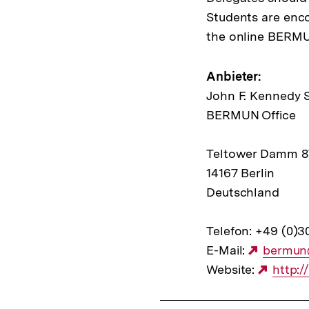
Students are enco
the online BERMU
Anbieter:
John F. Kennedy 
BERMUN Office
Teltower Damm 8
14167 Berlin
Deutschland
Telefon: +49 (0)3
E-Mail:
Externe
bermun
Website:
Link:
Exter
http:
Link: