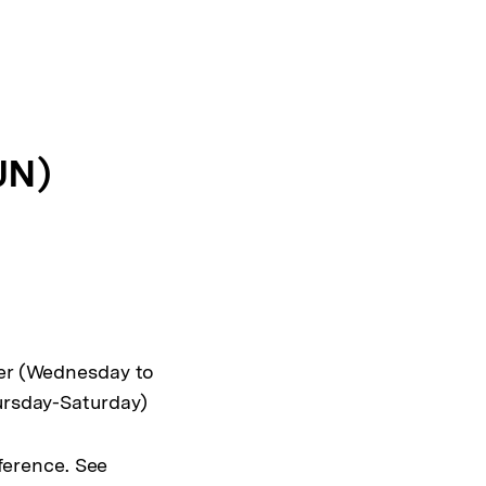
UN)
er (Wednesday to
rsday-Saturday)
ference. See