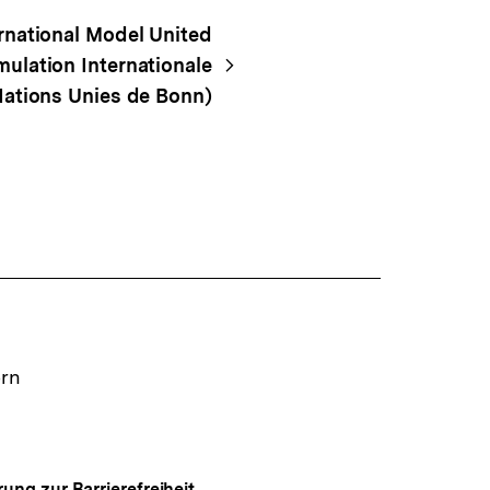
national Model United
mulation Internationale
ations Unies de Bonn)
ern
rung zur Barrierefreiheit