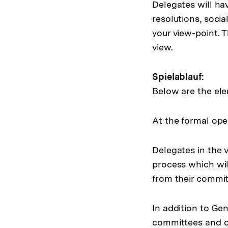
Delegates will hav
resolutions, socia
your view-point. 
view.
Spielablauf:
Below are the el
At the formal ope
Delegates in the 
process which wil
from their committ
In addition to G
committees and or