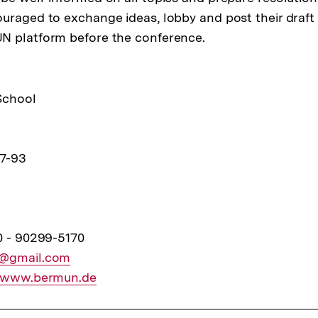
uraged to exchange ideas, lobby and post their draft 
N platform before the conference.
School
7-93
0 - 90299-5170
r
@gmail.com
ner
//www.bermun.de