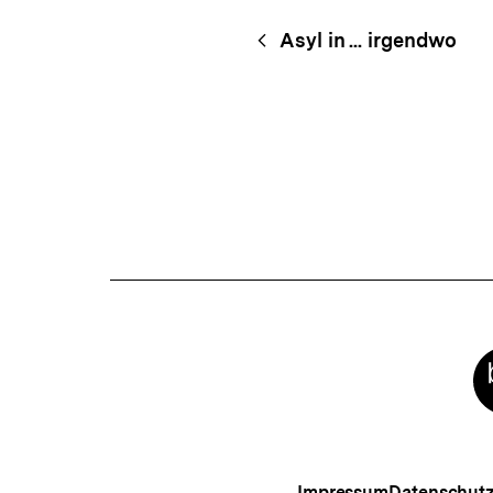
Content-
Begriff
Asyl in ... irgendwo
Navigation
Meta-
Links
Impressum
Datenschut