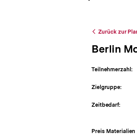
bpb.de
a
ÖFFNEN
t
i
o
n
Zurück
Zurück zur Pl
zur
Planspiel-
Berlin M
Datenbank
Teilnehmerzahl:
Zielgruppe:
Zeitbedarf:
Preis Materialien