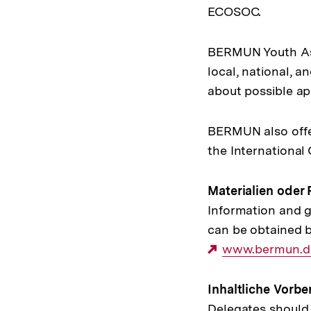
ECOSOC.
BERMUN Youth Ass
local, national, a
about possible ap
BERMUN also offers
the International 
Materialien oder 
Information and g
can be obtained b
Externer
www.bermun.de
Link:
Inhaltliche Vorbe
Delegates should b