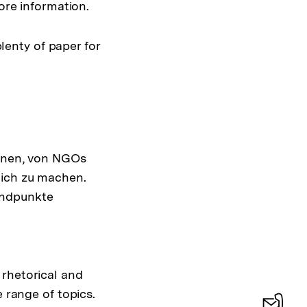
re information.
lenty of paper for
ionen, von NGOs
lich zu machen.
andpunkte
 rhetorical and
 range of topics.