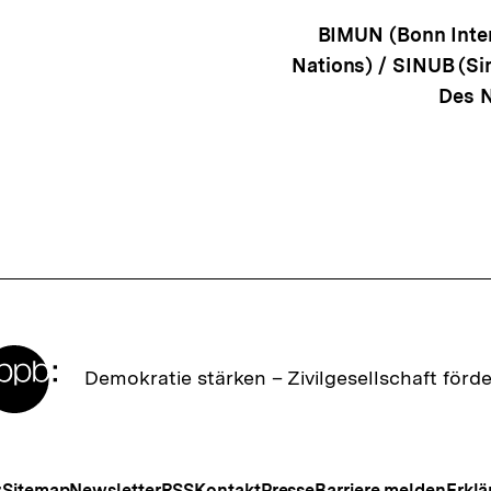
snavigation
BIMUN (Bonn Inter
Nations) / SINUB (Si
Des N
Zur
Demokratie stärken –
Zivilgesellschaft förd
Startseite
der
bpb
Meta-
z
Sitemap
Newsletter
RSS
Kontakt
Presse
Barriere melden
Erklä