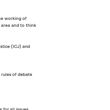
he working of
l area and to think
stice (ICJ) and
 rules of debate
for all issues.