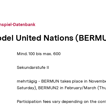
anspiel-Datenbank
odel United Nations (BERM
Mind. 100 bis max. 600
Sekundarstufe II
mehrtägig - BERMUN takes place in Novemb
Saturday), BERMUN2 in February/March (Thu
Participation fees vary depending on the con