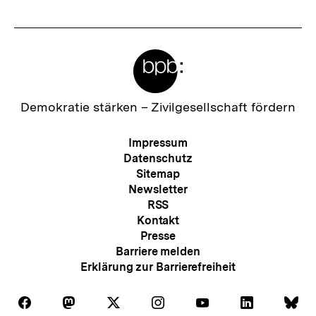
Meta-
Links
Zur
Demokratie stärken –
Zivilgesellschaft fördern
Startseite
der
Meta-
Impressum
bpb
Navigation
Datenschutz
Sitemap
Newsletter
RSS
Kontakt
Presse
Barriere melden
Erklärung zur Barrierefreiheit
Auf
Auf
Auf
Auf
Auf
Auf
Au
Folgen
Folgen
Folgen
Folgen
Folgen
Folgen
Fol