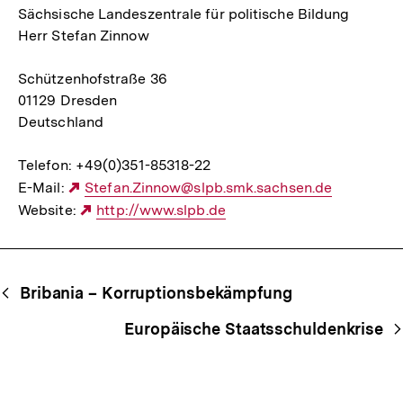
Sächsische Landeszentrale für politische Bildung
Herr Stefan Zinnow
Schützenhofstraße 36
01129 Dresden
Deutschland
Telefon: +49(0)351-85318-22
E-Mail:
Externer
Stefan.Zinnow@slpb.smk.sachsen.de
Website:
Link:
Externer
http://www.slpb.de
Link:
Begriffsnavigation
Content-
Bribania – Korruptionsbekämpfung
Navigation
Europäische Staatsschuldenkrise