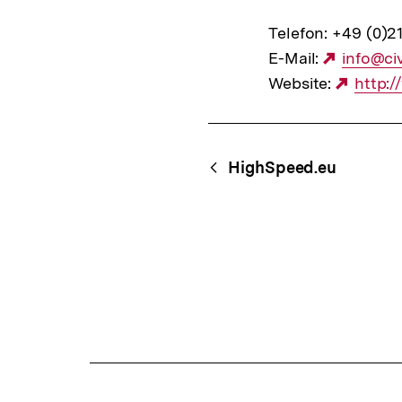
Telefon: +49 (0)2
E-Mail:
Externe
info@civ
Website:
Link:
Exter
http:/
Link:
Content-
Begriff
HighSpeed.eu
Navigation