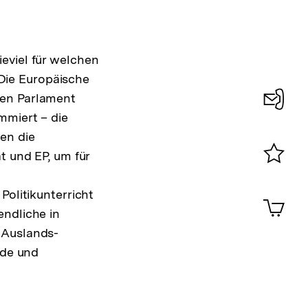
eviel für welchen
Die Europäische
hen Parlament
mmiert – die
Konta
en die
0
t und EP, um für
Merklist
ansehen
Politikunterricht
0
Artik
im
endliche in
Shop-
 Auslands-
Warenko
nde und
ansehen