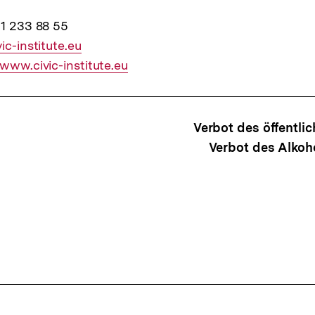
11 233 88 55
r
ic-institute.eu
ner
/www.civic-institute.eu
snavigation
Verbot des öffentl
Verbot des Alkoh