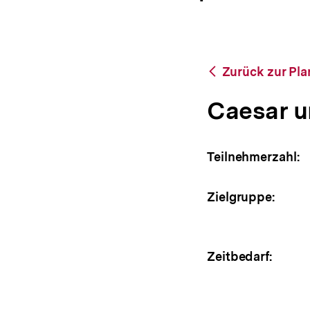
a
ÖFFNEN
t
i
o
n
Zurück
Zurück zur Pl
zur
Planspiel-
Caesar u
Datenbank
Teilnehmerzahl:
Zielgruppe:
Zeitbedarf: