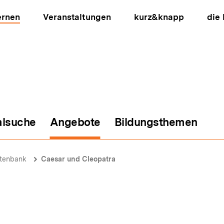
ernen
Veranstaltungen
kurz&knapp
die
alsuche
Angebote
Bildungsthemen
ion
atenbank
Caesar und Cleopatra