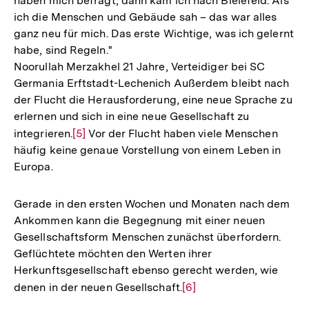
haben mich befragt, dann kam ich nach Bielefeld. Als
ich die Menschen und Gebäude sah – das war alles
ganz neu für mich. Das erste Wichtige, was ich gelernt
habe, sind Regeln."
Noorullah Merzakhel
21 Jahre, Verteidiger bei SC
Germania Erftstadt-Lechenich
Außerdem bleibt nach
der Flucht die Herausforderung, eine neue Sprache zu
erlernen und sich in eine neue Gesellschaft zu
integrieren.
Zur
[5]
Vor der Flucht haben viele Menschen
häufig keine genaue Vorstellung von einem Leben in
Auflösung
Europa.
der
Fußnote
Gerade in den ersten Wochen und Monaten nach dem
Ankommen kann die Begegnung mit einer neuen
Gesellschaftsform Menschen zunächst überfordern.
Geflüchtete möchten den Werten ihrer
Herkunftsgesellschaft ebenso gerecht werden, wie
denen in der neuen Gesellschaft.
Zur
[6]
Auflösung