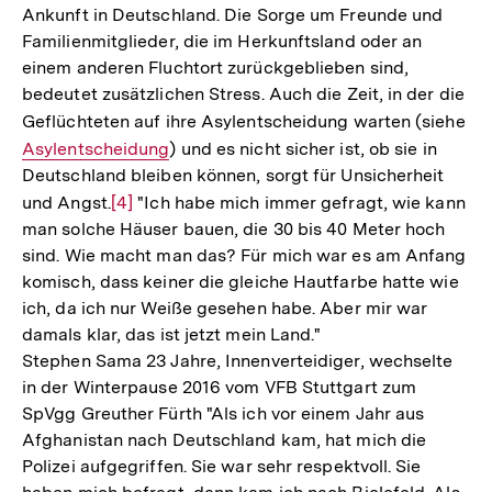
Ankunft in Deutschland. Die Sorge um Freunde und
Familienmitglieder, die im Herkunftsland oder an
einem anderen Fluchtort zurückgeblieben sind,
bedeutet zusätzlichen Stress. Auch die Zeit, in der die
Geflüchteten auf ihre Asylentscheidung warten (siehe
Int
Asylentscheidung
) und es nicht sicher ist, ob sie in
Lin
Deutschland bleiben können, sorgt für Unsicherheit
und Angst.
Zur
[4]
"Ich habe mich immer gefragt, wie kann
man solche Häuser bauen, die 30 bis 40 Meter hoch
Auflösung
sind. Wie macht man das? Für mich war es am Anfang
der
komisch, dass keiner die gleiche Hautfarbe hatte wie
Fußnote
ich, da ich nur Weiße gesehen habe. Aber mir war
damals klar, das ist jetzt mein Land."
Stephen Sama
23 Jahre, Innenverteidiger, wechselte
in der Winterpause 2016 vom VFB Stuttgart zum
SpVgg Greuther Fürth
"Als ich vor einem Jahr aus
Afghanistan nach Deutschland kam, hat mich die
Polizei aufgegriffen. Sie war sehr respektvoll. Sie