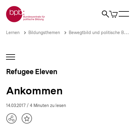
Direkt
Zur Startseite der bpb
zum
0
Artikel
Sho
Seiteninhalt
im
Naviga
Suche
springen
War
öffne
öffnen
öff
Pfadnavigation
Ankommen
Brotkrümelnavigation
Lernen
Bildungsthemen
Bewegtbild und politische Bildung
|
Refugee
Eleven
|
INHALTSNAVIGATION
bpb.de
ÖFFNEN
Refugee Eleven
Ankommen
14.03.2017
/ 4 Minuten zu lesen
Teilen
Inhalt
Optionen
merken
anzeigen