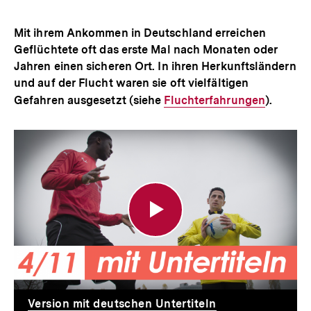
Mit ihrem Ankommen in Deutschland erreichen
Geflüchtete oft das erste Mal nach Monaten oder
Jahren einen sicheren Ort. In ihren Herkunftsländern
und auf der Flucht waren sie oft vielfältigen
Gefahren ausgesetzt (siehe
Interner
Fluchterfahrungen
).
Link:
Refugee
Eleven:
Ankommen
(Folge
4/11)
Version mit deutschen Untertiteln