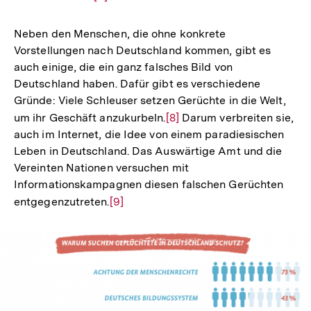
Auflösung
der
Neben den Menschen, die ohne konkrete
Fußnote
Vorstellungen nach Deutschland kommen, gibt es
auch einige, die ein ganz falsches Bild von
Deutschland haben. Dafür gibt es verschiedene
Gründe: Viele Schleuser setzen Gerüchte in die Welt,
um ihr Geschäft anzukurbeln.
Zur
[8]
Darum verbreiten sie,
auch im Internet, die Idee von einem paradiesischen
Auflösung
Leben in Deutschland. Das Auswärtige Amt und die
der
Vereinten Nationen versuchen mit
Fußnote
Informationskampagnen diesen falschen Gerüchten
entgegenzutreten.
Zur
[9]
Auflösung
der
Fußnote