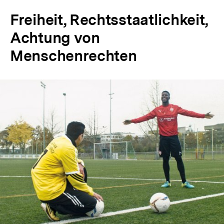
der
Freiheit, Rechtsstaatlichkeit,
Fußnote
Achtung von
Menschenrechten
In
Lightbox
öffnen