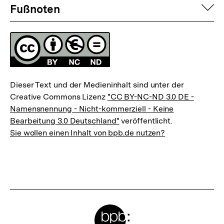
Fussnoten
auf
Fußnoten
Lizenz
Dieser Text und der Medieninhalt sind unter der
Creative Commons Lizenz
"CC BY-NC-ND 3.0 DE -
Namensnennung - Nicht-kommerziell - Keine
Bearbeitung 3.0 Deutschland"
veröffentlicht.
Sie wollen einen Inhalt von bpb.de nutzen?
Meta-