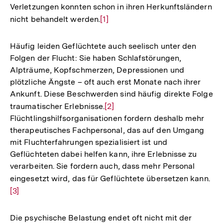
Verletzungen konnten schon in ihren Herkunftsländern
nicht behandelt werden.
Zur
[1]
Auflösung
der
Häufig leiden Geflüchtete auch seelisch unter den
Fußnote
Folgen der Flucht: Sie haben Schlafstörungen,
Alpträume, Kopfschmerzen, Depressionen und
plötzliche Ängste – oft auch erst Monate nach ihrer
Ankunft. Diese Beschwerden sind häufig direkte Folge
traumatischer Erlebnisse.
Zur
[2]
Flüchtlingshilfsorganisationen fordern deshalb mehr
Auflösung
therapeutisches Fachpersonal, das auf den Umgang
der
mit Fluchterfahrungen spezialisiert ist und
Fußnote
Geflüchteten dabei helfen kann, ihre Erlebnisse zu
verarbeiten. Sie fordern auch, dass mehr Personal
eingesetzt wird, das für Geflüchtete übersetzen kann.
Zur
[3]
Auf
der
Fu
Die psychische Belastung endet oft nicht mit der