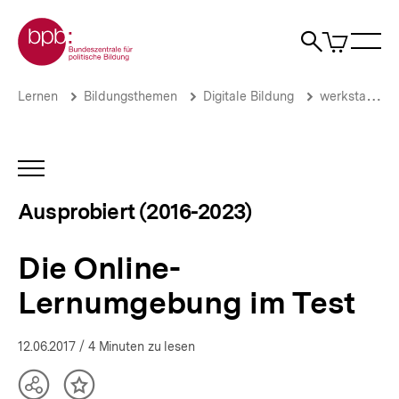
Direkt
Zur Startseite der bpb
zum
0
Artikel
Sho
Seiteninhalt
im
Naviga
Suche
springen
War
öffne
öffnen
öff
Pfadnavigation
Die
Brotkrümelnavigation
Lernen
Bildungsthemen
Digitale Bildung
werkstatt.bpb.de
Online-
Lernumgebung
im
Test
INHALTSNAVIGATION
|
ÖFFNEN
Ausprobiert
Ausprobiert (2016-2023)
(2016-
2023)
|
Die Online-
bpb.de
Lernumgebung im Test
12.06.2017
/ 4 Minuten zu lesen
Teilen
Inhalt