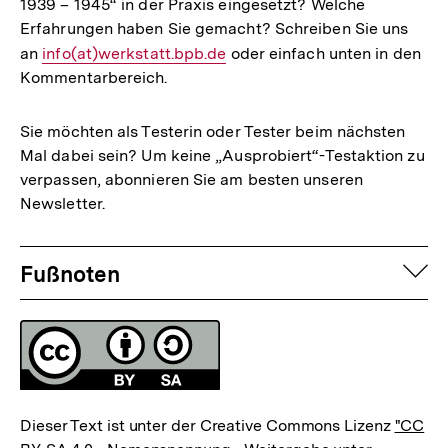
1939 – 1945“ in der Praxis eingesetzt? Welche
Erfahrungen haben Sie gemacht? Schreiben Sie uns
an
E-
info(at)werkstatt.bpb.de
oder einfach unten in den
Kommentarbereich.
Mail
Link:
Sie möchten als Testerin oder Tester beim nächsten
Mal dabei sein? Um keine „Ausprobiert“-Testaktion zu
verpassen, abonnieren Sie am besten unseren
Newsletter.
Fussnoten
auf
Fußnoten
Lizenz
Dieser Text ist unter der Creative Commons Lizenz
"CC