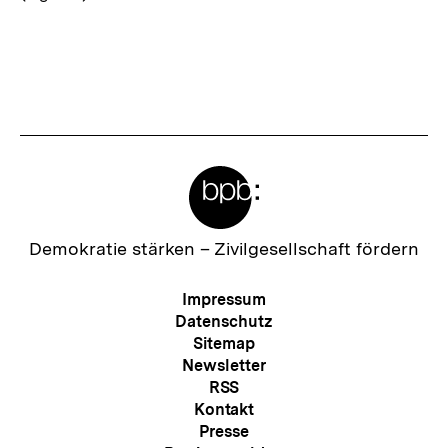
Meta-
Links
Zur
Demokratie stärken –
Zivilgesellschaft fördern
Startseite
der
Meta-
Impressum
bpb
Navigation
Datenschutz
Sitemap
Newsletter
RSS
Kontakt
Presse