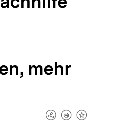
Nachhilfe
en, mehr
Artikel
Teilen
Inhalt
drucken
Optionen
merken
anzeigen