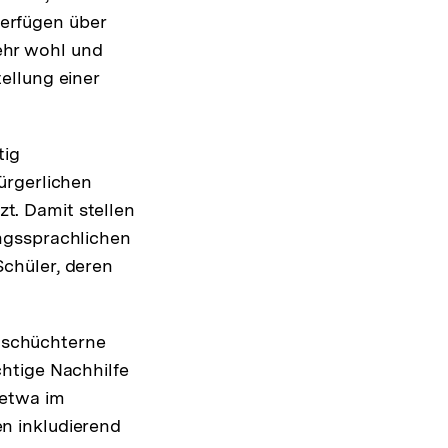
erfügen über
ehr wohl und
ellung einer
tig
bürgerlichen
t. Damit stellen
ungssprachlichen
Schüler, deren
 schüchterne
chtige Nachhilfe
 etwa im
en inkludierend