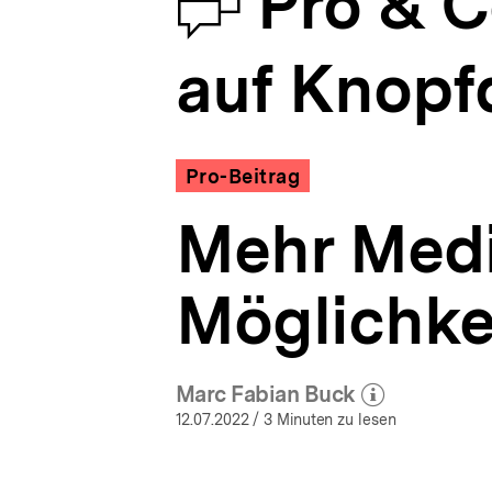
Debatt
Pro & C
&
a
Contra:
t
Digitale
i
auf Knopf
Nachhilfe
o
auf
n
Knopfdruck
|
bpb.de
Pro-Beitrag
Mehr Medi
Möglichke
Marc Fabian Buck
(Mehr zum Autor)
öffnen
12.07.2022
/ 3 Minuten zu lesen