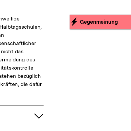
hwellige
Gegenmeinung
 Halbtagsschulen,
an
enschaftlicher
 nicht das
Vermeidung des
itätskontrolle
stehen bezüglich
räften, die dafür