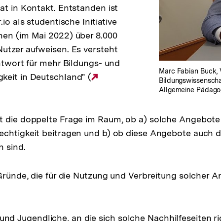
at in Kontakt. Entstanden ist
.io als studentische Initiative
hen (im Mai 2022) über 8.000
utzer aufweisen. Es versteht
Antwort für mehr Bildungs- und
Marc Fabian Buck, 
keit in Deutschland" (
Externer
Bildungswissenscha
Link:
Allgemeine Pädagogi
 die doppelte Frage im Raum, ob a) solche Angebote 
chtigkeit beitragen und b) ob diese Angebote auch de
h sind.
 Gründe, die für die Nutzung und Verbreitung solcher 
und Jugendliche, an die sich solche Nachhilfeseiten ri