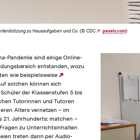
n Unterstützung zu Hausaufgaben und Co. (© CDC
Externer
pexels.com
)
Link:
na-Pandemie sind einige Online-
ildungsbereich entstanden, wozu
ten wie beispielsweise
Externer
Auf solchen können sich
Link:
Schüler der Klassenstufen 5 bis
ichen Tutorinnen und Tutoren
eren Alters vernetzen – im
s 21. Jahrhunderts: matchen –
 Fragen zu Unterrichtsinhalten
teien treten dann per Audio-