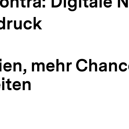
e
ontra: Digitale 
druck
en, mehr Chanc
iten