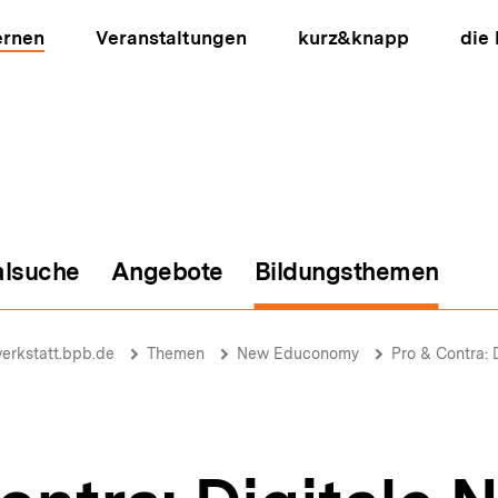
ernen
Veranstaltungen
kurz&knapp
die
alsuche
Angebote
Bildungsthemen
ion
erkstatt.bpb.de
Themen
New Educonomy
Pro & Contra: 