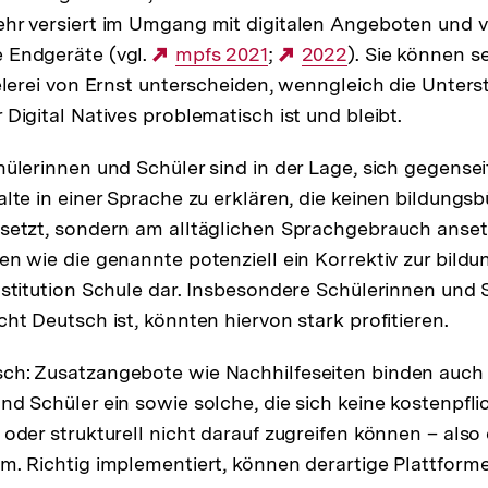
hr versiert im Umgang mit digitalen Angeboten und v
 Endgeräte (vgl.
Externer
mpfs 2021
;
Externer
2022
). Sie können s
ielerei von Ernst unterscheiden, wenngleich die Unterst
Link:
Link:
Digital Natives problematisch ist und bleibt.
hülerinnen und Schüler sind in der Lage, sich gegensei
alte in einer Sprache zu erklären, die keinen bildungs
setzt, sondern am alltäglichen Sprachgebrauch ansetz
en wie die genannte potenziell ein Korrektiv zur bild
nstitution Schule dar. Insbesondere Schülerinnen und 
ht Deutsch ist, könnten hiervon stark profitieren.
ch: Zusatzangebote wie Nachhilfeseiten binden auch
nd Schüler ein sowie solche, die sich keine kostenpfli
 oder strukturell nicht darauf zugreifen können – also
m. Richtig implementiert, können derartige Plattform