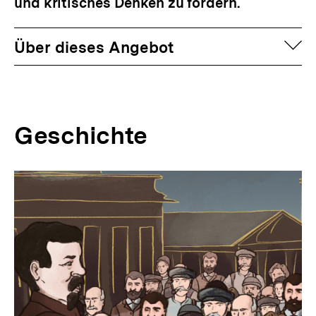
und kritisches Denken zu fördern.
auf
Über dieses Angebot
Geschichte