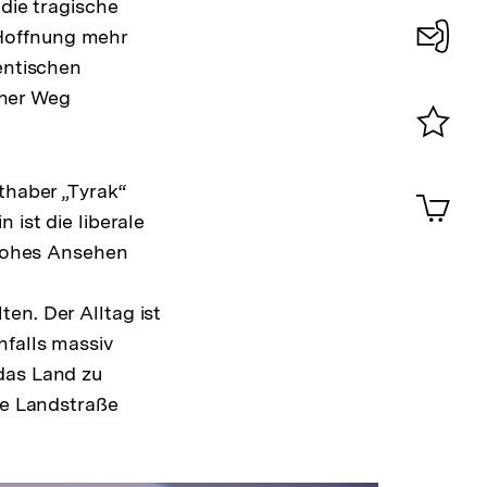
 die tragische
Hoffnung mehr
entischen
Konta
cher Weg
0
Merklist
ansehen
0
thaber „Tyrak“
Artik
im
 ist die liberale
Shop-
 hohes Ansehen
Warenko
ansehen
en. Der Alltag ist
nfalls massiv
das Land zu
ie Landstraße