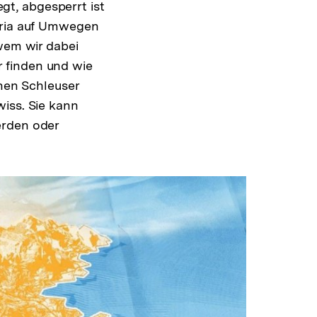
egt, abgesperrt ist
etria auf Umwegen
 wem wir dabei
 finden und wie
inen Schleuser
iss. Sie kann
erden oder