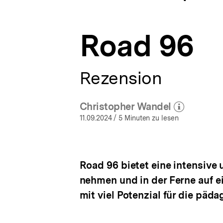
bpb.de
a
ÖFFNEN
t
i
Road 96
o
n
Rezension
Christopher Wandel
(Mehr zum Autor)
öffnen
11.09.2024
/ 5 Minuten zu lesen
Road 96 bietet eine intensive 
nehmen und in der Ferne auf e
mit viel Potenzial für die pä