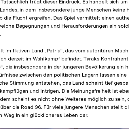
 Tatsächlich trügt dieser Eindruck. Es handelt sich um
 Landes, in dem insbesondere junge Menschen keine 
 die Flucht ergreifen. Das Spiel vermittelt einen auth
welche Begegnungen und Herausforderungen ein sol
.
lt im fiktiven Land „Petria“, das vom autoritären Mach
ich derzeit im Wahlkampf befindet. Tyraks Kontrahentin
res“, die insbesondere in der jüngeren Bevölkerung ein
ürfnisse zwischen den politischen Lagern lassen eine
che Stimmung entstehen, das Land scheint tief gespalt
ampflügen und Intrigen. Die Meinungsfreiheit ist ebe
dem scheint es nicht ohne Weiteres möglich zu sein, 
 über die Road 96. Für viele jüngere Menschen stellt d
n Weg in ein glücklicheres Leben dar.