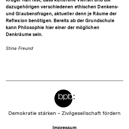
dazugehörigen verschiedenen ethischen Denkens-
und Glaubensfragen, aktueller denn je Räume der
Reflexion benötigen. Bereits ab der Grundschule
kann Philosophie hier einer der möglichen
Denkräume sein.
Stina Freund
Fussnoten
Meta-
Links
Zur
Demokratie stärken –
Zivilgesellschaft fördern
Startseite
der
Meta-
Impressum