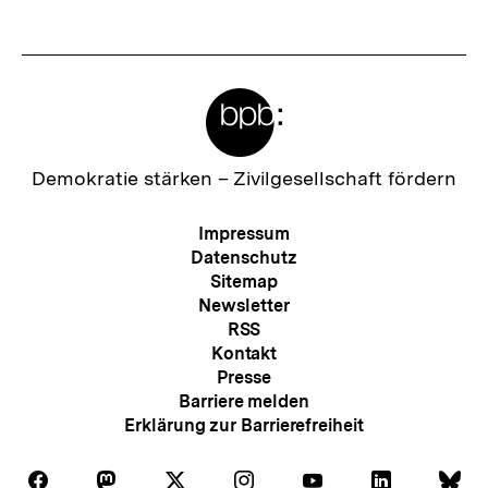
Meta-
Links
Zur
Demokratie stärken –
Zivilgesellschaft fördern
Startseite
der
Meta-
Impressum
bpb
Navigation
Datenschutz
Sitemap
Newsletter
RSS
Kontakt
Presse
Barriere melden
Erklärung zur Barrierefreiheit
Auf
Auf
Auf
Auf
Auf
Auf
Au