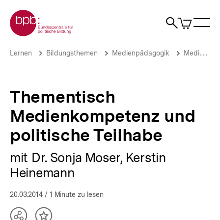
Direkt
Zur Startseite der bpb
zum
0
Artikel
Sho
Seiteninhalt
im
Naviga
Suche
springen
War
öffne
öffnen
öff
Pfadnavigation
Thementisch
Brotkrümelnavigation
Lernen
Bildungsthemen
Medienpädagogik
Medienkompetenz 2014
Medienkompetenz
und
politische
Teilhabe
Thementisch
|
bpb.de
Medienkompetenz und
politische Teilhabe
mit Dr. Sonja Moser, Kerstin
Heinemann
20.03.2014
/ 1 Minute zu lesen