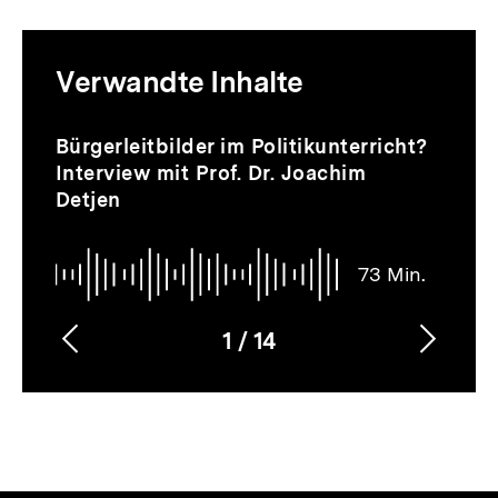
Mediatheksinhalte
Verwandte Inhalte
zur
Thematik
Audio
Dauer
Inhaltskarussell
Bürgerleitbilder im Politikunterricht?
73
überspringen
Interview mit Prof. Dr. Joachim
Min.
Detjen
73 Min.
1
/
14
Vorherigen
Nächs
Karussellinhalt
von
Inhalt
Inhalt
anzeigen
anzei