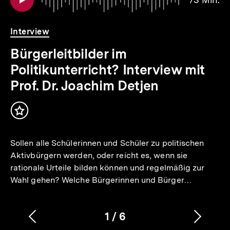
7
.
Mi
Interview
Bürgerleitbilder im
Politikunterricht? Interview mit
Prof. Dr. Joachim Detjen
Inhalt
merken
Sollen alle Schülerinnen und Schüler zu politischen
Aktivbürgern werden, oder reicht es, wenn sie
rationale Urteile bilden können und regelmäßig zur
Wahl gehen? Welche Bürgerinnen und Bürger…
1
/
6
Vorherigen
Nächs
Karussellinhalt
von