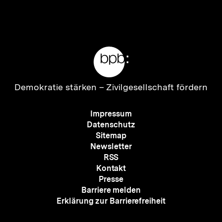
Inhalt
Inhalt
anzeigen
anzei
Meta-
Links
Zur
Demokratie stärken –
Zivilgesellschaft fördern
Startseite
der
Meta-
Impressum
bpb
Navigation
Datenschutz
Sitemap
Newsletter
RSS
Kontakt
Presse
Barriere melden
Erklärung zur Barrierefreiheit