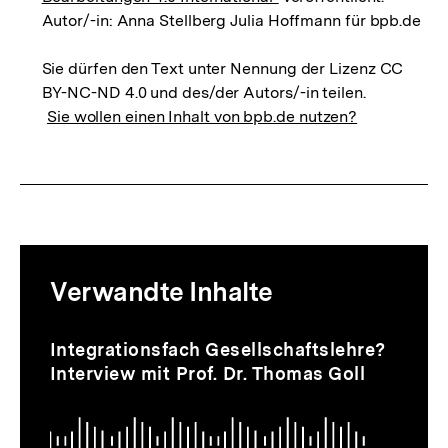
Autor/-in: Anna Stellberg Julia Hoffmann für bpb.de
Sie dürfen den Text unter Nennung der Lizenz CC
BY-NC-ND 4.0 und des/der Autors/-in teilen.
Sie wollen einen Inhalt von bpb.de nutzen?
Mediatheksinhalte
Verwandte Inhalte
zur
Thematik
Audio
Inhaltskarussell
Integrationsfach Gesellschaftslehre?
überspringen
Interview mit Prof. Dr. Thomas Goll