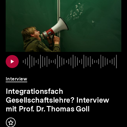
weitere
Inhalte
io
er
Au
Da
.
Interview
Integrationsfach
Gesellschaftslehre? Interview
mit Prof. Dr. Thomas Goll
Inhalt