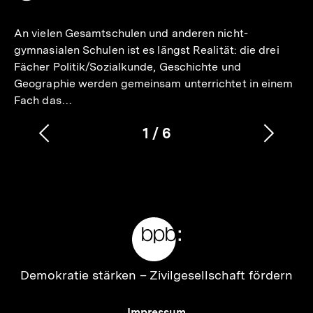
merken
An vielen Gesamtschulen und anderen nicht-
gymnasialen Schulen ist es längst Realität: die drei
Fächer Politik/Sozialkunde, Geschichte und
Geographie werden gemeinsam unterrichtet in einem
Fach das…
1
/
6
Vorherigen
Nächs
Karussellinhalt
von
Inhalt
Inhalt
anzeigen
anzei
Meta-
Links
Zur
Demokratie stärken –
Zivilgesellschaft fördern
Startseite
der
Meta-
Impressum