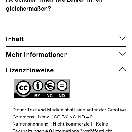
gleichermaßen?
auf
Inhalt
auf
Mehr Informationen
zuk
Lizenzhinweise
Dieser Text und Medieninhalt sind unter der Creative
Commons Lizenz
"CC BY-NC-ND 4.0 -
Namensnennung - Nicht kommerziell - Keine
Bearbeitungen 4.0 International"
veröffentlicht.