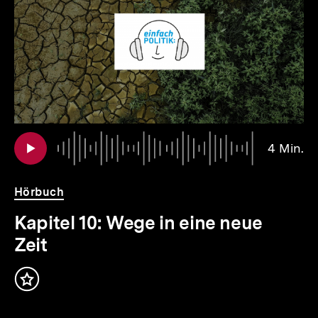
Inhalte
io
er
Au
Da
4 Min.
4
.
Mi
Hörbuch
Kapitel 10: Wege in eine neue
Zeit
Inhalt
merken