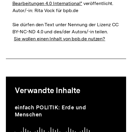
Bearbeitungen 4.0 International"
veröffentlicht.
Autor/-in: Rita Vock für bpb.de
Sie dürfen den Text unter Nennung der Lizenz CC
BY-NC-ND 4.0 und des/der Autors/-in teilen.
Sie wollen einen Inhalt von bpb.de nutzen?
Mediatheksinhalte
Verwandte Inhalte
zur
Thematik
Audio
Dauer
Inhaltskarussell
einfach POLITIK: Erde und
59
überspringen
Menschen
Min.