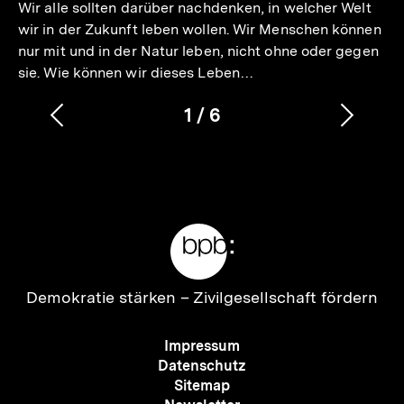
Wir alle sollten darüber nachdenken, in welcher Welt
wir in der Zukunft leben wollen. Wir Menschen können
nur mit und in der Natur leben, nicht ohne oder gegen
sie. Wie können wir dieses Leben…
1
/
6
Vorherigen
Nächs
Karussellinhalt
von
Inhalt
Inhalt
anzeigen
anzei
Meta-
Links
Zur
Demokratie stärken –
Zivilgesellschaft fördern
Startseite
der
Meta-
Impressum
bpb
Navigation
Datenschutz
Sitemap