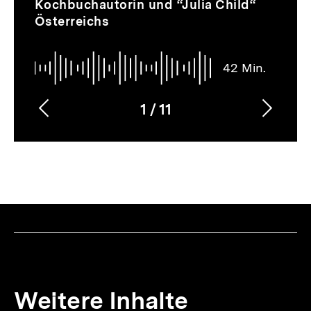
42
überspringen
Kochbuchautorin und “Julia Child“
Min.
Österreichs
42 Min.
1
/
11
Vorherigen
Nächs
Karussellinhalt
von
Inhalt
Inhalt
anzeigen
anzei
Weitere Inhalte