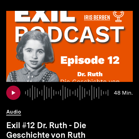
Inhaltskarousell
Inhaltskarussell
für
überspringen
weitere
Inhalte
io
er
Au
Da
48 Min.
4
.
Mi
Audio
Exil #12 Dr. Ruth - Die
Geschichte von Ruth