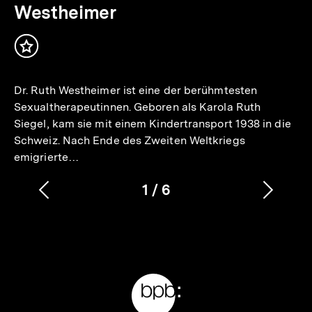
Westheimer
Inhalt
merken
Dr. Ruth Westheimer ist eine der berühmtesten
Sexualtherapeutinnen. Geboren als Karola Ruth
Siegel, kam sie mit einem Kindertransport 1938 in die
Schweiz. Nach Ende des Zweiten Weltkriegs
emigrierte…
1
/
6
Vorherigen
Nächs
Karussellinhalt
von
Inhalt
Inhalt
anzeigen
anzei
Meta-
Links