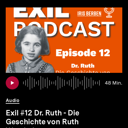
Inhaltskarousell
Inhaltskarussell
für
überspringen
weitere
Inhalte
io
er
Au
Da
48 Min.
4
.
Mi
Audio
Exil #12 Dr. Ruth - Die
Geschichte von Ruth