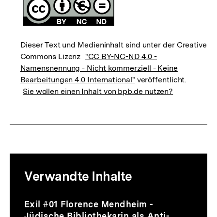
Dieser Text und Medieninhalt sind unter der Creative
Commons Lizenz
"CC BY-NC-ND 4.0 -
Namensnennung - Nicht kommerziell - Keine
Bearbeitungen 4.0 International"
veröffentlicht.
Sie wollen einen Inhalt von bpb.de nutzen?
Mediatheksinhalte
Verwandte Inhalte
zur
Thematik
Audio
Dauer
Inhaltskarussell
Exil #01 Florence Mendheim -
44
überspringen
Jüdische Bibliothekarin als Anti-