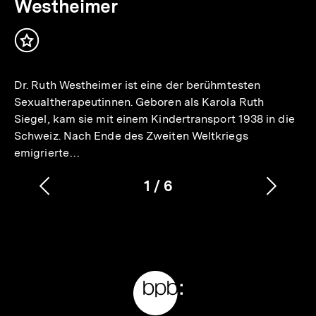
Westheimer
Inhalt
merken
Dr. Ruth Westheimer ist eine der berühmtesten
Sexualtherapeutinnen. Geboren als Karola Ruth
Siegel, kam sie mit einem Kindertransport 1938 in die
Schweiz. Nach Ende des Zweiten Weltkriegs
emigrierte…
1
/
6
Vorherigen
Nächs
Karussellinhalt
von
Inhalt
Inhalt
anzeigen
anzei
Meta-
Links