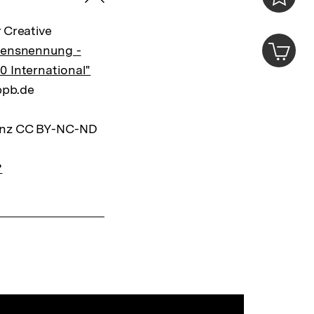
Merklist
 Creative
ansehen
0
Artik
mensnennung -
im
0 International"
Shop-
Warenko
bpb.de
ansehen
zenz CC BY-NC-ND
?