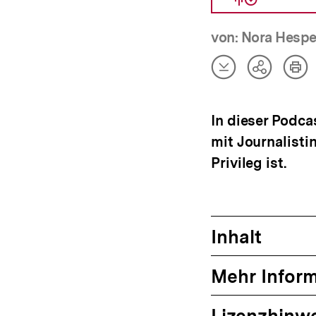
von: Nora Hespe
Artikel
Art
Teilen
herunterladen
dru
Optionen
anzeigen
In dieser Podca
mit Journalisti
Privileg ist.
Inhalt
Mehr Infor
Lizenzhinw