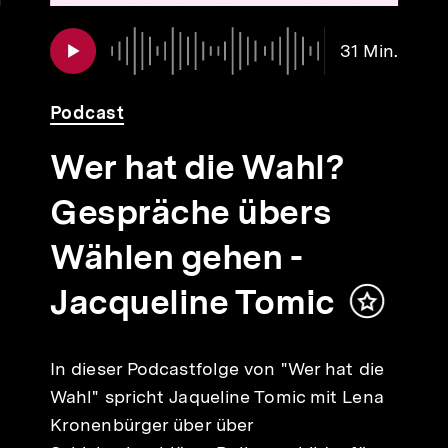
Audio
Dauer
31 Min.
31
Min.
Podcast
Wer hat die Wahl?
Gespräche übers
Wählen gehen -
Jacqueline Tomic
Inhalt
merken
In dieser Podcastfolge von "Wer hat die
Wahl" spricht Jaqueline Tomic mit Lena
Kronenbürger über über