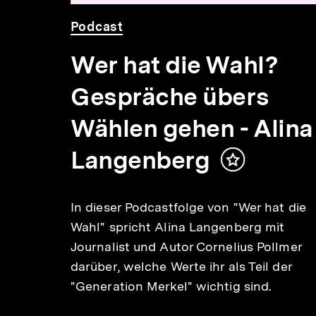
Audio
Dauer
Video
Dauer
Podcast
7 Min.
27
32
Min.
Min.
Wer hat die Wahl?
Gespräche übers
Wählen gehen - Alina
Langenberg
Inhalt
merken
In dieser Podcastfolge von "Wer hat die
lt
Wahl" spricht Alina Langenberg mit
ken
Journalist und Autor Cornelius Pollmer
t die
darüber, welche Werte ihr als Teil der
ndré
"Generation Merkel" wichtig sind.
rüber,