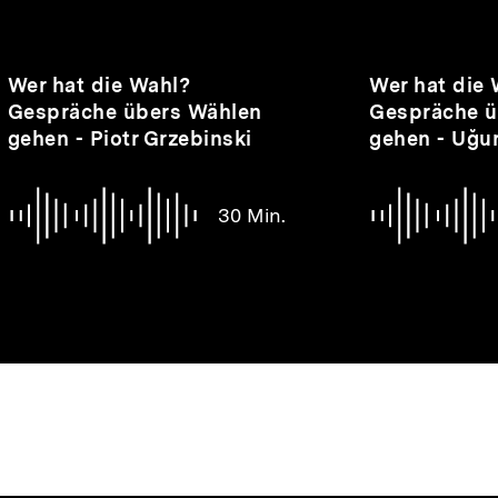
nhalte
Audio
Dauer
Audio
Dauer
Wer hat die Wahl?
Wer hat die
30
21
Gespräche übers Wählen
Gespräche ü
Min.
Min.
gehen - Piotr Grzebinski
gehen - Uğu
30 Min.