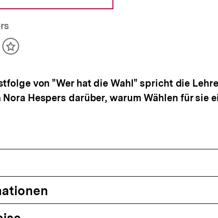
rs
ikel
Inhalt
cken
merken
stfolge von "Wer hat die Wahl" spricht die Lehr
n Nora Hespers darüber, warum Wählen für sie e
mationen
eise