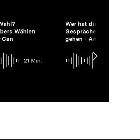
Audio
Dauer
 Wahl?
Wer hat die Wahl?
27
bers Wählen
Gespräche übers Wählen
Min.
r Can
gehen - André Greipel
Nächsten
21 Min.
27 Mi
Inhalt
anzeigen