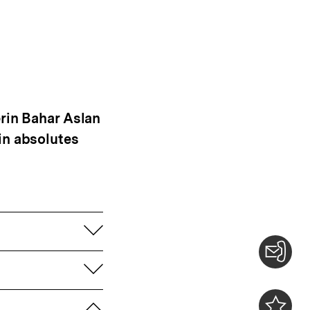
erin Bahar Aslan
in absolutes
aufklappen
aufklappen
Konta
0
zuklappen