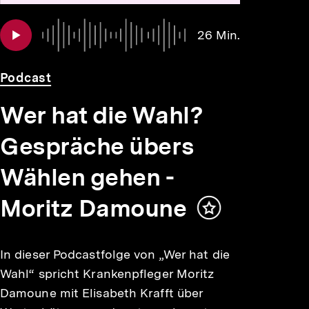
Audio
Dauer
26 Min.
26
Min.
Podcast
Wer hat die Wahl?
Gespräche übers
Wählen gehen -
Moritz Damoune
Inhalt
merken
In dieser Podcastfolge von „Wer hat die
Wahl“ spricht Krankenpfleger Moritz
Damoune mit Elisabeth Krafft über