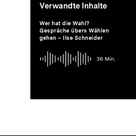
Mediatheksi
Verwandte Inhalte
zur
Inhaltskarussell
Audio
Dauer
Wer hat die Wahl?
überspringen
36
Gespräche übers Wählen
Min.
gehen – Ilse Schneider
Thematik
36 Min.