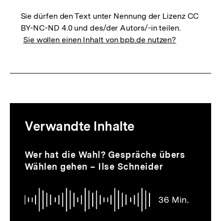
Sie dürfen den Text unter Nennung der Lizenz CC
BY-NC-ND 4.0 und des/der Autors/-in teilen.
Sie wollen einen Inhalt von bpb.de nutzen?
Mediatheksinhalte
Verwandte Inhalte
zur
Thematik
Audio
Dauer
Inhaltskarussell
Wer hat die Wahl? Gespräche übers
36
überspringen
Wählen gehen – Ilse Schneider
Min.
36 Min.