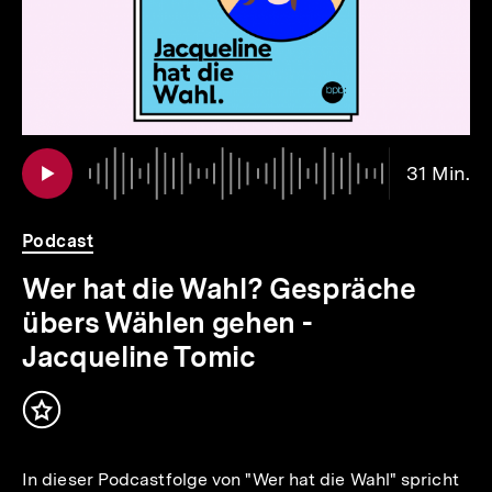
io
er
Au
Da
31 Min.
31
.
Mi
Podcast
Wer hat die Wahl? Gespräche
übers Wählen gehen -
Jacqueline Tomic
Inhalt
merken
In dieser Podcastfolge von "Wer hat die Wahl" spricht