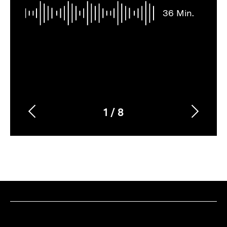
36 Min.
1
/
8
Vorherigen
Nächs
Karussellinhalt
von
Inhalt
Inhalt
anzeigen
anzei