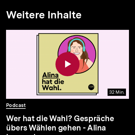
Weitere Inhalte
Inhaltskarousell
Inhaltskarussell
für
überspringen
weitere
Inhalte
32 Min.
io
er
Video
Dauer
Podcast
32
.
Min.
Wer hat die Wahl? Gespräche
übers Wählen gehen - Alina