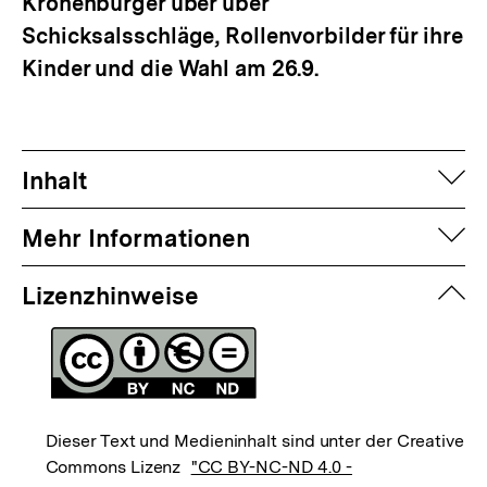
Kronenbürger über über
Schicksalsschläge, Rollenvorbilder für ihre
Kinder und die Wahl am 26.9.
auf
Inhalt
auf
Mehr Informationen
zuk
Lizenzhinweise
Dieser Text und Medieninhalt sind unter der Creative
Commons Lizenz
"CC BY-NC-ND 4.0 -