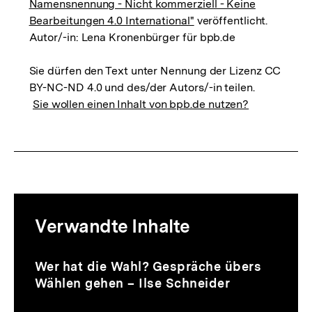
Namensnennung - Nicht kommerziell - Keine
Bearbeitungen 4.0 International"
veröffentlicht.
Autor/-in: Lena Kronenbürger für bpb.de
Sie dürfen den Text unter Nennung der Lizenz CC
BY-NC-ND 4.0 und des/der Autors/-in teilen.
Sie wollen einen Inhalt von bpb.de nutzen?
Mediatheksinhalte
Verwandte Inhalte
zur
Thematik
Audio
Dauer
Inhaltskarussell
Wer hat die Wahl? Gespräche übers
36
überspringen
Wählen gehen – Ilse Schneider
Min.