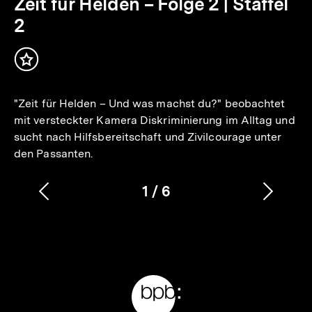
Min.
Zeit für Helden – Folge 2 | Staffel
2
Inhalt
merken
"Zeit für Helden – Und was machst du?" beobachtet
mit versteckter Kamera Diskriminierung im Alltag und
sucht nach Hilfsbereitschaft und Zivilcourage unter
den Passanten.
1
/
6
Vorherigen
Nächs
Karussellinhalt
von
Inhalt
Inhalt
anzeigen
anzei
Meta-