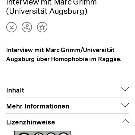
Interview mit Marc Grimm
(Universität Augsburg)
Artikel
Teilen
Inhalt
herunterladen
Optionen
merken
anzeigen
Interview mit Marc Grimm/Universität
Augsburg über Homophobie im Raggae.
auf
Inhalt
auf
Mehr Informationen
zuk
Lizenzhinweise