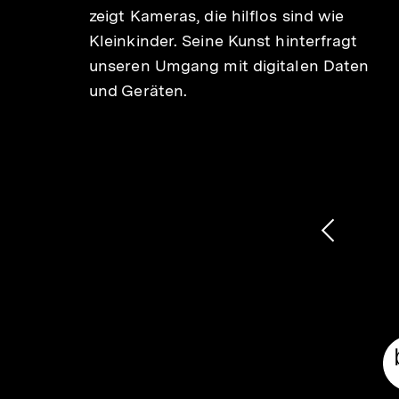
zeigt Kameras, die hilflos sind wie
nt or
Kleinkinder. Seine Kunst hinterfragt
pen,
unseren Umgang mit digitalen Daten
und Geräten.
1
/
2
Karussellinhalt
von
Vorheri
Inhalt
anzeige
Meta-