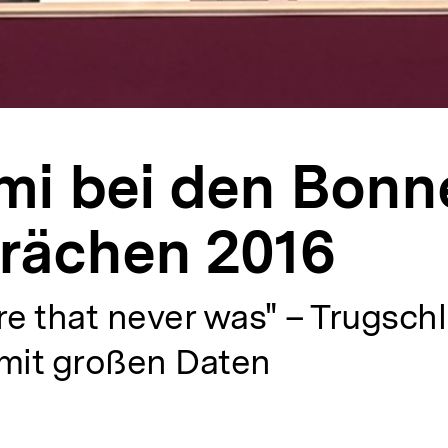
mi bei den Bonn
rächen 2016
re that never was" – Trugsch
it großen Daten
alt