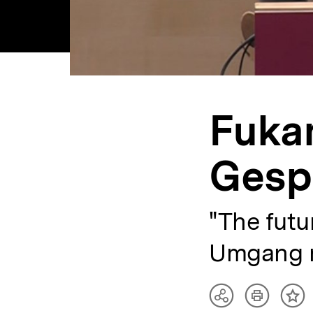
Fuka
Gesp
"The futu
Umgang m
Artikel
Teilen
Inh