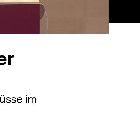
er
lüsse im