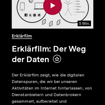
5 Min.
Video
Dauer
Erklärfilm
5
Min.
Erklärfilm: Der Weg
der Daten
Inhalt
merken
Der Erklärfilm zeigt, wie die digitalen
Datenspuren, die wir bei unseren
n
Aktivitäten im Internet hinterlassen, von
Dienstanbietern und Datenbrokern
gesammelt, aufbereitet und