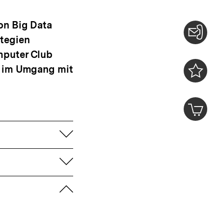
on Big Data
tegien
Konta
mputer Club
0
e im Umgang mit
Merklist
ansehen
0
Artik
im
Shop-
aufklappen
Warenko
ansehen
aufklappen
zuklappen