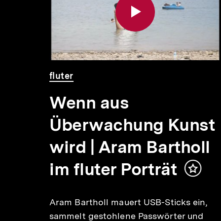
 Min.
Video
Dauer
fluter
Wenn aus
cal
Überwachung Kunst
r-
wird | Aram Bartholl
im fluter Porträt
Inhalt
merke
ata
Aram Bartholl mauert USB-Sticks ein,
 when
sammelt gestohlene Passwörter und