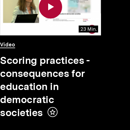
23 Min.
Video
Dauer
Video
23
Min.
Scoring practices -
consequences for
education in
democratic
societies
Inhalt
merken