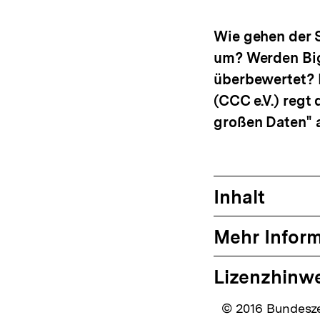
drucken
Optionen
me
anzeigen
Wie gehen der S
um? Werden Big
überbewertet? 
(CCC e.V.) reg
großen Daten" 
Inhalt
Mehr Infor
Lizenzhinw
© 2016 Bundeszen