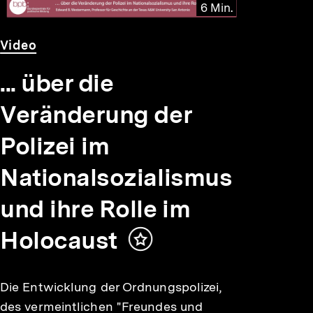
6 Min.
Video
Dauer
Video
6
Min.
... über die
Veränderung der
Polizei im
Nationalsozialismus
und ihre Rolle im
Holocaust
Inhalt
merken
Die Entwicklung der Ordnungspolizei,
des vermeintlichen "Freundes und