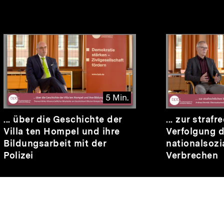
nhalte
5 Min.
Video
Dauer
Video
Dauer
... über die Geschichte der
... zur strafr
5
6
Villa ten Hompel und ihre
Verfolgung d
Min.
Min.
Bildungsarbeit mit der
nationalsozi
Polizei
Verbrechen