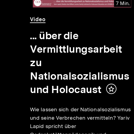
 Min.
7 Min.
Video
Dauer
Video
7
Min.
... über die
Vermittlungsarbeit
zu
Nationalsozialismus
und Holocaust
Inhalt
merken
d
Wie lassen sich der Nationalsozialismus
die
und seine Verbrechen vermitteln? Yariv
ndy
Lapid spricht über