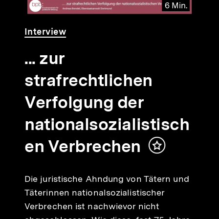
6 Min.
Video
Dauer
Interview
6
Min.
... zur
strafrechtlichen
Verfolgung der
nationalsozialistisch
en Verbrechen
Inhalt
merken
Die juristische Ahndung von Tätern und
Täterinnen nationalsozialistischer
Verbrechen ist nachwievor nicht