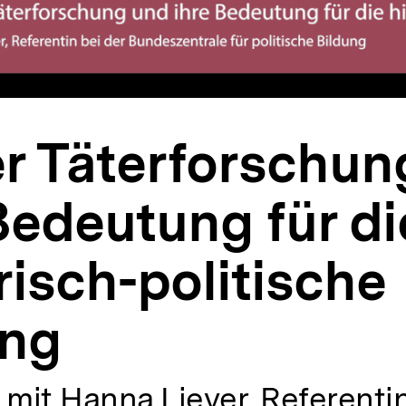
ber Täterforschu
Bedeutung für di
risch-politische
ung
 mit Hanna Liever, Referentin