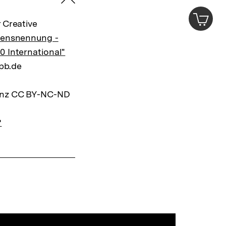
zuklappen
ansehen
0
Artik
im
 Creative
Shop-
mensnennung -
Warenko
0 International"
ansehen
bpb.de
zenz CC BY-NC-ND
?