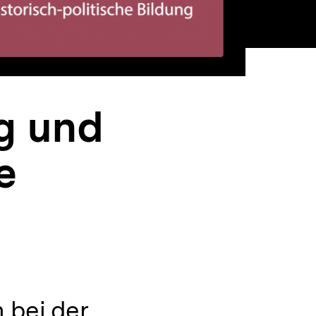
ng und
e
 bei der