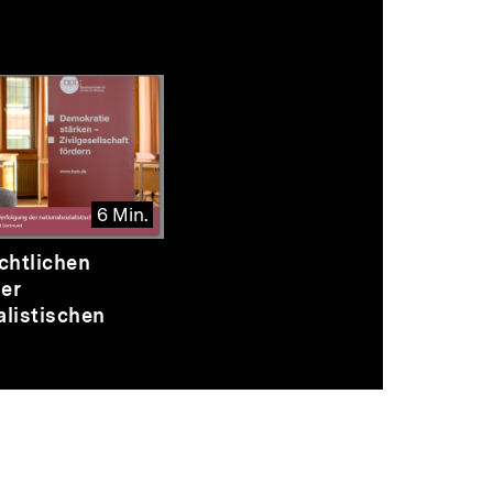
6 Min.
echtlichen
er
alistischen