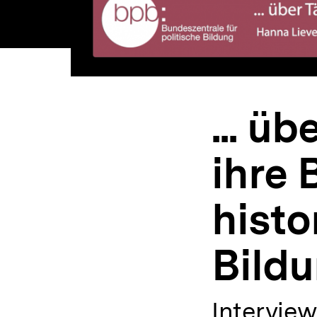
... ü
ihre 
histo
Bild
Interview