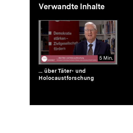
Mediatheksi
Verwandte Inhalte
zur
Thematik
5 Min.
Video
Dauer
... über Täter- und
5
Holocaustforschung
Min.