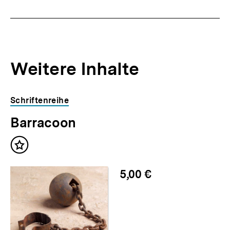
Weitere Inhalte
Inhaltskarousell
Inhaltskarussell
Schriftenreihe
für
überspringen
Barracoon
weitere
Inhalte
Inhalt
merken
5,00 €