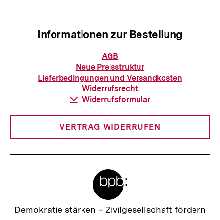
Informationen zur Bestellung
Informationen
AGB
zur
Neue Preisstruktur
Bestellung
Lieferbedingungen und Versandkosten
Widerrufsrecht
Download-
Widerrufsformular
Link:
VERTRAG WIDERRUFEN
Meta-
Links
Zur
Demokratie stärken –
Zivilgesellschaft fördern
Startseite