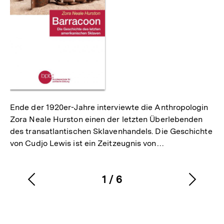
Ende der 1920er-Jahre interviewte die Anthropologin
Zora Neale Hurston einen der letzten Überlebenden
des transatlantischen Sklavenhandels. Die Geschichte
von Cudjo Lewis ist ein Zeitzeugnis von…
1
/
6
Vorherigen
Nächs
Karussellinhalt
von
Inhalt
Inhalt
anzeigen
anzei