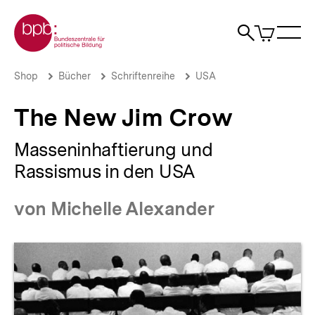
Direkt
Zur Startseite der bpb
zum
0
Artikel
Sho
Seiteninhalt
im
Naviga
Suche
springen
War
öffne
öffnen
öff
Pfadnavigation
The
Brotkrümelnavigation
Shop
Bücher
Schriftenreihe
USA
New
Jim
The New Jim Crow
Crow
|
bpb.de
Masseninhaftierung und
Rassismus in den USA
von Michelle Alexander
Produktvorschau