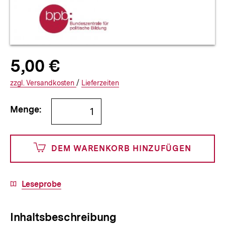
Allgemeine
Produktpreis:
5,00 €
5
zuzüglich
Informationen
€
Versandkosten
Interner
Informationen
zzgl.
zuzüglichen
Versandkosten
/
Interner
Informationen
Lieferzeiten
Link:
zu
Link:
zu
Bestellmenge
und
den
den
Menge:
angeben
500
DEM WARENKORB HINZUFÜGEN
Cents
Download-
Leseprobe
Link:
Inhaltsbeschreibung