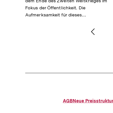
dem Ende des Zweiten Weltkrieges im
Fokus der Öffentlichkeit. Die
Aufmerksamkeit für dieses…
1
/
2
Karussellinhalt
von
Vorheri
Inhalt
anzeige
AGB
Neue Preisstruktu