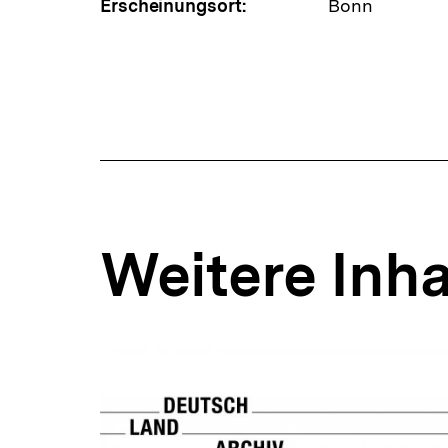
Erscheinungsort:
Bonn
Weitere Inha
Inhaltskarousell
Inhaltskarussell
für
überspringen
weitere
Inhalte