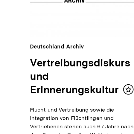
,00 €
Deutschland Archiv
ie
Vertreibungsdiskurs
und
halt
rken
Erinnerungskultur
In
ein
m
Flucht und Vertreibung sowie die
Integration von Flüchtlingen und
reibt
Vertriebenen stehen auch 67 Jahre nach
en des