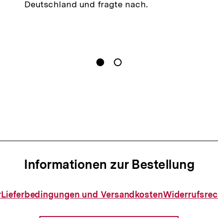
Deutschland und fragte nach.
gen
Springe zum Inhalt
1
(
Aktueller Inhalt
)
Springe zum Inhalt
2
n
Informationen zur Bestellung
Informationen
r
Lieferbedingungen und Versandkosten
Widerrufsrec
zur
Bestellung