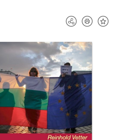
Artikel
Teilen
Inhalt
drucken
Optionen
merken
anzeigen
uktvorschau