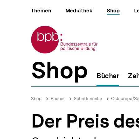
Direkt
Hauptnavigation
zum
Themen
Mediathek
Shop
L
Seiteninhalt
springen
Zur Startseite der bpb
Shop
B
e
Bücher
Zei
r
e
i
Der
c
Preis
Brotkrümelnavigation
Pfadnavigat
Shop
Bücher
Schriftenreihe
Osteuropa/So
h
des
s
Wandels
n
Der Preis d
|
a
bpb.de
v
i
g