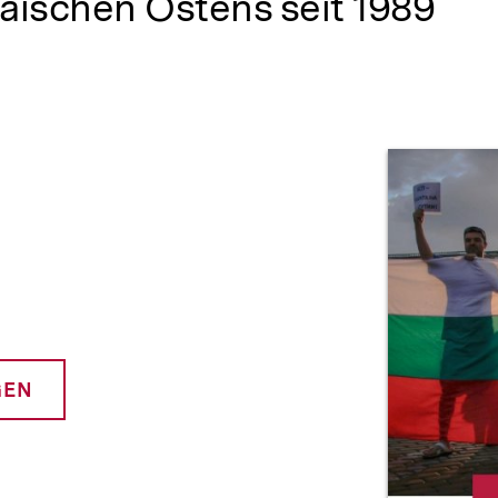
äischen Ostens seit 1989
Prod
GEN