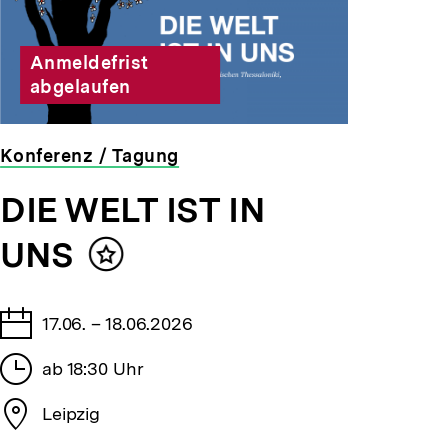
Anmeldefrist
abgelaufen
Konferenz / Tagung
veranstaltet
DIE WELT IST IN
von
der
UNS
bpb
Inhalt
merken
Tage
17.06. – 18.06.2026
Stunden
ab 18:30 Uhr
Stadt
Leipzig