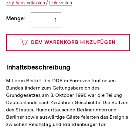
€
Versandkosten
Interner
Informationen
zzgl.
zuzüglichen
Versandkosten
/
Interner
Informationen
Lieferzeiten
Link:
zu
Link:
zu
Bestellmenge
und
den
den
Menge:
angeben
500
DEM WARENKORB HINZUFÜGEN
Cents
Inhaltsbeschreibung
Mit dem Beitritt der DDR in Form von fünf neuen
Bundesländern zum Geltungsbereich des
Grundgesetzes am 3. Oktober 1990 war die Teilung
Deutschlands nach 45 Jahren Geschichte. Die Spitzen
des Staates, Hunderttausende Berlinerinnen und
Berliner sowie auswärtige Gäste feierten das Ereignis
zwischen Reichstag und Brandenburger Tor.