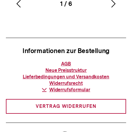
1
/
6
Vorherigen
Nächs
Karussellinhalt
von
Inhalt
Inhalt
anzeigen
anzei
Informationen zur Bestellung
Informationen
AGB
zur
Neue Preisstruktur
Bestellung
Lieferbedingungen und Versandkosten
Widerrufsrecht
Download-
Widerrufsformular
Link:
VERTRAG WIDERRUFEN