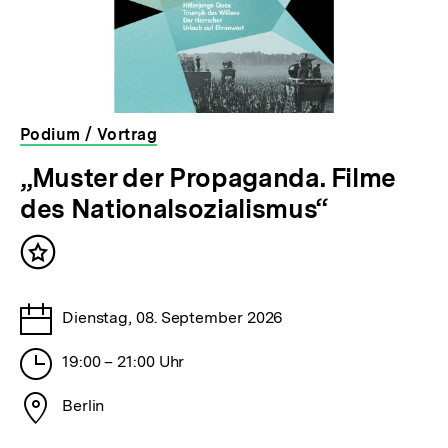
Podium / Vortrag
veranstaltet
„Muster der Propaganda. Filme
von
des Nationalsozialismus“
der
bpb
Inhalt
merken
Tage
Dienstag, 08. September 2026
Stunden
19:00 – 21:00 Uhr
Stadt
Berlin