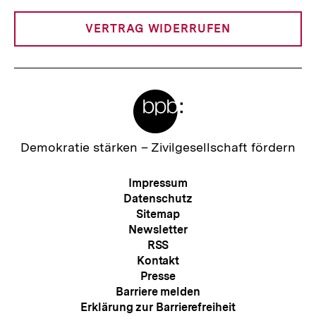
Link:
VERTRAG WIDERRUFEN
Meta-
Links
Zur
Demokratie stärken –
Zivilgesellschaft fördern
Startseite
der
Meta-
Impressum
bpb
Navigation
Datenschutz
Sitemap
Newsletter
RSS
Kontakt
Presse
Barriere melden
Erklärung zur Barrierefreiheit