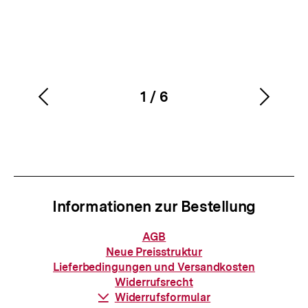
1
/
6
Vorherigen
Nächs
Karussellinhalt
von
Inhalt
Inhalt
anzeigen
anzei
Informationen zur Bestellung
Informationen
AGB
zur
Neue Preisstruktur
Bestellung
Lieferbedingungen und Versandkosten
Widerrufsrecht
Download-
Widerrufsformular