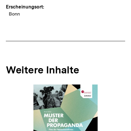
Erscheinungsort:
Bonn
Weitere Inhalte
Inhaltskarousell
Inhaltskarussell
für
überspringen
weitere
Inhalte