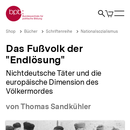
Direkt
Zur Startseite der bpb
zum
0
Artikel
Sho
Seiteninhalt
im
Naviga
Suche
springen
War
öffne
öffnen
öff
Pfadnavigation
Das
Brotkrümelnavigation
Shop
Bücher
Schriftenreihe
Nationalsozialismus
Fußvolk
der
Das Fußvolk der
"Endlösung"
|
"Endlösung"
bpb.de
Nichtdeutsche Täter und die
europäische Dimension des
Völkermordes
von Thomas Sandkühler
Produktvorschau