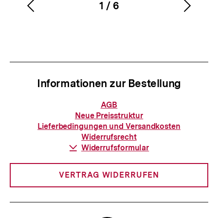
1
/
6
Vorherigen
Nächs
Karussellinhalt
von
Inhalt
Inhalt
anzeigen
anzei
Informationen zur Bestellung
Informationen
AGB
zur
Neue Preisstruktur
Bestellung
Lieferbedingungen und Versandkosten
Widerrufsrecht
Download-
Widerrufsformular
Link:
VERTRAG WIDERRUFEN