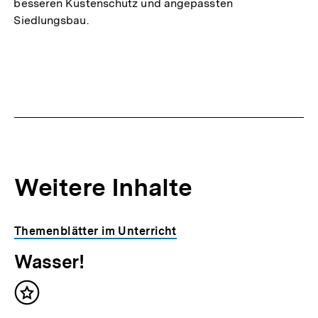
besseren Küstenschutz und angepassten
Siedlungsbau.
Weitere Inhalte
Inhaltskarousell
Inhaltskarussell
Themenblätter im Unterricht
für
überspringen
Wasser!
weitere
Inhalte
Inhalt
merken