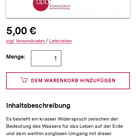
Allgemeine
Produktpreis:
5,00 €
5
zuzüglich
Informationen
€
Versandkosten
Interner
Informationen
zzgl.
zuzüglichen
Versandkosten
/
Interner
Informationen
Lieferzeiten
Link:
zu
Link:
zu
Bestellmenge
und
den
den
Menge:
angeben
500
DEM WARENKORB HINZUFÜGEN
Cents
Inhaltsbeschreibung
Es besteht ein krasser Widerspruch zwischen der
Bedeutung des Wassers für das Leben auf der Erde
und dem weithin sorglosen Umgang mit dieser