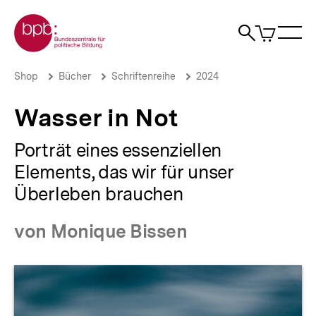
Direkt
Zur Startseite der bpb
zum
0
Artikel
Sho
Seiteninhalt
im
Naviga
Suche
springen
War
öffne
öffnen
öff
Pfadnavigation
Wasser
Brotkrümelnavigation
Shop
Bücher
Schriftenreihe
2024
in
Not
Wasser in Not
|
bpb.de
Porträt eines essenziellen
Elements, das wir für unser
Überleben brauchen
von Monique Bissen
Produktvorschau