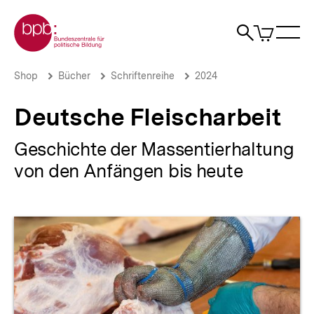
Direkt
Zur Startseite der bpb
zum
0
Artikel
Sho
Seiteninhalt
im
Naviga
Suche
springen
War
öffne
öffnen
öff
Pfadnavigation
Deutsche
Brotkrümelnavigation
Shop
Bücher
Schriftenreihe
2024
Fleischarbeit
|
Deutsche Fleischarbeit
bpb.de
Geschichte der Massentierhaltung
von den Anfängen bis heute
Produktvorschau