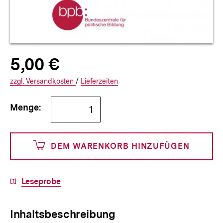
Allgemeine
Produktpreis:
5,00 €
5
zuzüglich
Informationen
€
Versandkosten
Interner
Informationen
zzgl.
zuzüglichen
Versandkosten
/
Interner
Informationen
Lieferzeiten
Link:
zu
Link:
zu
Bestellmenge
und
den
den
Menge:
angeben
500
DEM WARENKORB HINZUFÜGEN
Cents
Download-
Leseprobe
Link:
Inhaltsbeschreibung