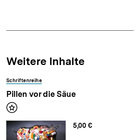
Inhalt
Inhalt
anzeigen
anzei
Weitere Inhalte
Inhaltskarousell
Inhaltskarussell
Schriftenreihe
für
überspringen
Pillen vor die Säue
weitere
Inhalte
Inhalt
merken
5,00 €