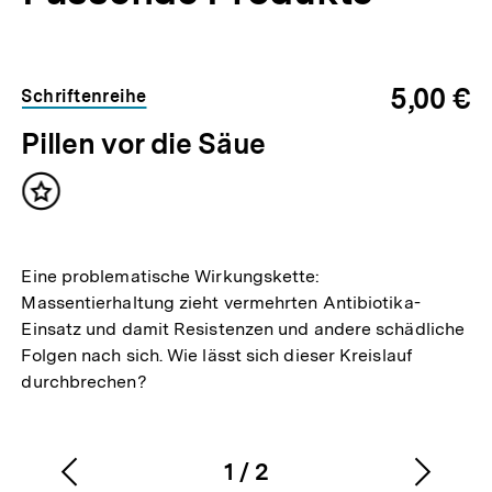
Inhaltskarussell
überspringen
5,00 €
Schriftenreihe
Pillen vor die Säue
Inhalt
merken
Eine problematische Wirkungskette:
Massentierhaltung zieht vermehrten Antibiotika-
Einsatz und damit Resistenzen und andere schädliche
Folgen nach sich. Wie lässt sich dieser Kreislauf
durchbrechen?
1
/
2
Vorherigen
Nächs
Karussellinhalt
von