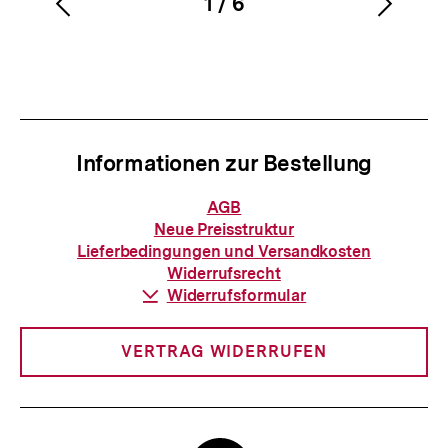
1
/
6
Vorherigen
Nächs
Karussellinhalt
von
Inhalt
Inhalt
anzeigen
anzei
Informationen zur Bestellung
Informationen
AGB
zur
Neue Preisstruktur
Bestellung
Lieferbedingungen und Versandkosten
Widerrufsrecht
Download-
Widerrufsformular
Link:
VERTRAG WIDERRUFEN