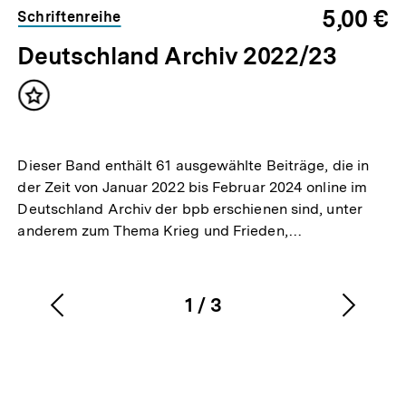
überspringen
5,00 €
Schriftenreihe
Deutschland Archiv 2022/23
Inhalt
merken
Dieser Band enthält 61 ausgewählte Beiträge, die in
der Zeit von Januar 2022 bis Februar 2024 online im
Deutschland Archiv der bpb erschienen sind, unter
anderem zum Thema Krieg und Frieden,…
1
/
3
Vorherigen
Nächs
Karussellinhalt
von
Inhalt
Inhalt
anzeigen
anzei