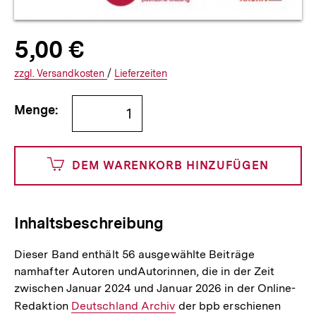
Allgemeine
Produktpreis:
5,00 €
5
zuzüglich
Informationen
€
Versandkosten
Interner
Informationen
zzgl.
zuzüglichen
Versandkosten
/
Interner
Informationen
Lieferzeiten
Link:
zu
Link:
zu
Bestellmenge
und
den
den
Menge:
angeben
500
DEM WARENKORB HINZUFÜGEN
Cents
Inhaltsbeschreibung
Dieser Band enthält 56 ausgewählte Beiträge
namhafter Autoren undAutorinnen, die in der Zeit
zwischen Januar 2024 und Januar 2026 in der Online-
Redaktion
Interner
Deutschland Archiv
der bpb erschienen