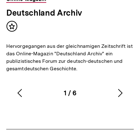
Deutschland Archiv
Inhalt
merken
Hervorgegangen aus der gleichnamigen Zeitschrift ist
das Online-Magazin "Deutschland Archiv" ein
publizistisches Forum zur deutsch-deutschen und
gesamtdeutschen Geschichte.
1
/
6
Vorherigen
Nächs
Karussellinhalt
von
Inhalt
Inhalt
anzeigen
anzei