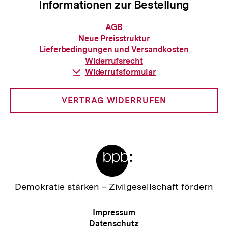
Informationen zur Bestellung
Informationen
AGB
zur
Neue Preisstruktur
Bestellung
Lieferbedingungen und Versandkosten
Widerrufsrecht
Download-
Widerrufsformular
Link:
VERTRAG WIDERRUFEN
Meta-
Links
Zur
Demokratie stärken –
Zivilgesellschaft fördern
Startseite
der
Meta-
Impressum
bpb
Navigation
Datenschutz