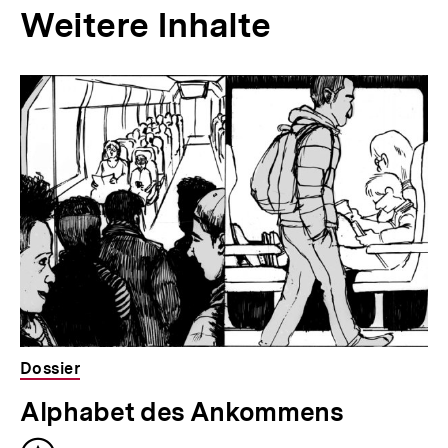
Weitere Inhalte
Inhaltskarousell
Inhaltskarussell
für
überspringen
weitere
Inhalte
Dossier
Alphabet des Ankommens