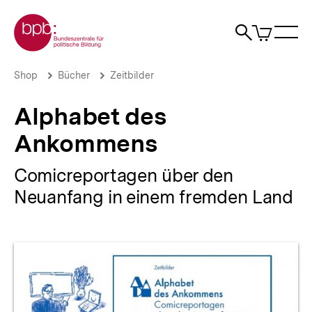
Direkt
Zur Startseite der bpb
zum
0
Artikel
Sho
Seiteninhalt
im
Naviga
Suche
springen
War
öffne
öffnen
öff
Pfadnavigation
Alphabet
Brotkrümelnavigation
Shop
Bücher
Zeitbilder
des
Ankommens
Alphabet des
|
bpb.de
Ankommens
Comicreportagen über den
Neuanfang in einem fremden Land
Produktvorschau