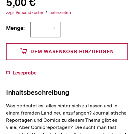
Produktpreis:
5,00 €
5
zuzüglich
Informationen
€
Versandkosten
Interner
Informationen
zzgl.
zuzüglichen
Versandkosten
/
Interner
Informationen
Lieferzeiten
Link:
zu
Link:
zu
Bestellmenge
und
den
den
Menge:
angeben
500
DEM WARENKORB HINZUFÜGEN
Cents
Download-
Leseprobe
Link:
Inhaltsbeschreibung
Was bedeutet es, alles hinter sich zu lassen und in
einem fremden Land neu anzufangen? Journalistische
Reportagen und Comics zu diesem Thema gibt es
viele. Aber Comicreportagen? Die sucht man fast