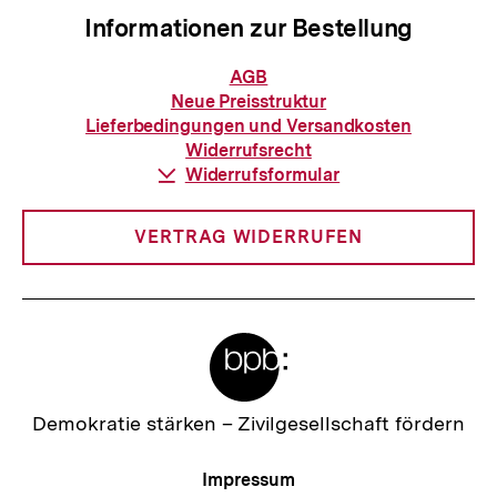
Informationen zur Bestellung
Informationen
AGB
zur
Neue Preisstruktur
Bestellung
Lieferbedingungen und Versandkosten
Widerrufsrecht
Download-
Widerrufsformular
Link:
VERTRAG WIDERRUFEN
Meta-
Links
Zur
Demokratie stärken –
Zivilgesellschaft fördern
Startseite
der
Meta-
Impressum
bpb