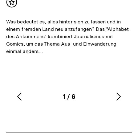
Inhalt
merken
Was bedeutet es, alles hinter sich zu lassen und in
einem fremden Land neu anzufangen? Das "Alphabet
des Ankommens" kombiniert Journalismus mit
Comics, um das Thema Aus- und Einwanderung
einmal anders…
1
/
6
Vorherigen
Nächs
Karussellinhalt
von
Inhalt
Inhalt
anzeigen
anzei