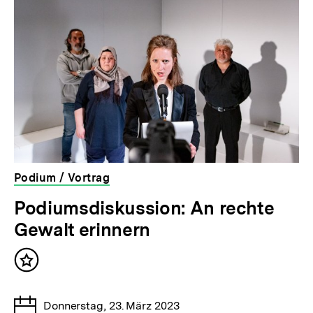
weitere
Inhalte
Podium / Vortrag
veranstaltet
Podiumsdiskussion: An rechte
von
Gewalt erinnern
der
bpb
Inhalt
merken
Tage
Donnerstag, 23. März 2023