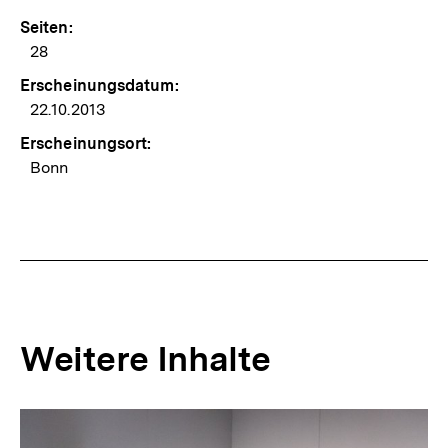
Seiten:
28
Erscheinungsdatum:
22.10.2013
Erscheinungsort:
Bonn
Weitere Inhalte
Inhaltskarousell
Inhaltskarussell
für
überspringen