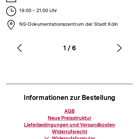
Stunden
19:00 – 21:00 Uhr
Stadt
NS-Dokumentationszentrum der Stadt Köln
1
/
6
Vorherigen
Nächs
Karussellinhalt
von
Inhalt
Inhalt
anzeigen
anzei
Informationen zur Bestellung
Informationen
AGB
zur
Neue Preisstruktur
Bestellung
Lieferbedingungen und Versandkosten
Widerrufsrecht
Download-
Widerrufsformular