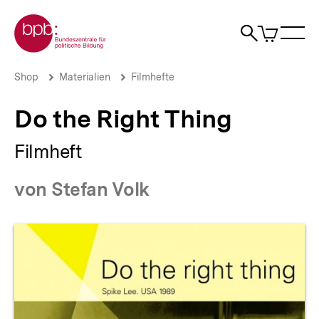
Direkt
Zur Startseite der bpb
zum
0
Artikel
Sho
Seiteninhalt
im
Naviga
Suche
springen
War
öffne
öffnen
öff
Pfadnavigation
Do
Brotkrümelnavigation
Shop
Materialien
Filmhefte
the
Right
Do the Right Thing
Thing
|
bpb.de
Filmheft
von Stefan Volk
Produktvorschau