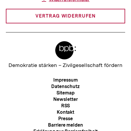
Link:
VERTRAG WIDERRUFEN
Meta-
Links
Zur
Demokratie stärken –
Zivilgesellschaft fördern
Startseite
der
Meta-
Impressum
bpb
Navigation
Datenschutz
Sitemap
Newsletter
RSS
Kontakt
Presse
Barriere melden