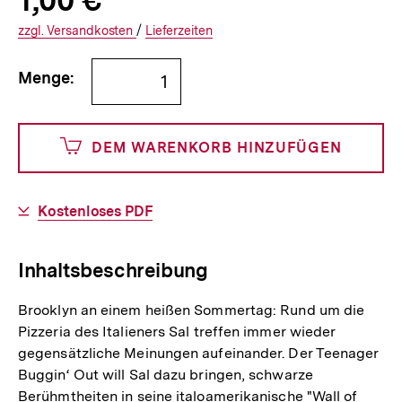
Produktpreis:
1,00 €
1
zuzüglich
Informationen
€
Versandkosten
Interner
Informationen
zzgl.
zuzüglichen
Versandkosten
/
Interner
Informationen
Lieferzeiten
Link:
zu
Link:
zu
Bestellmenge
und
den
den
Menge:
angeben
100
DEM WARENKORB HINZUFÜGEN
Cents
Download-
Kostenloses PDF
Link:
Inhaltsbeschreibung
Brooklyn an einem heißen Sommertag: Rund um die
Pizzeria des Italieners Sal treffen immer wieder
gegensätzliche Meinungen aufeinander. Der Teenager
Buggin‘ Out will Sal dazu bringen, schwarze
Berühmtheiten in seine italoamerikanische "Wall of