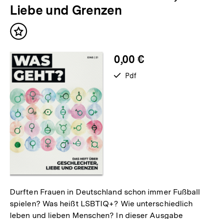
Inhalte
Liebe und Grenzen
Inhalt
merken
0,00 €
verfügbar
Pdf
als
Durften Frauen in Deutschland schon immer Fußball
spielen? Was heißt LSBTIQ+? Wie unterschiedlich
leben und lieben Menschen? In dieser Ausgabe