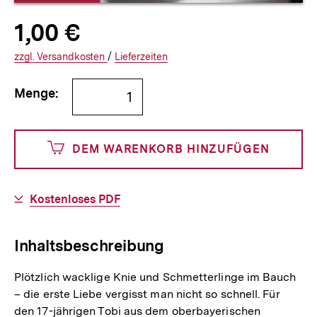
Allgemeine
Produktpreis:
1,00 €
1
zuzüglich
Informationen
€
Versandkosten
Interner
Informationen
zzgl.
zuzüglichen
Versandkosten
/
Interner
Informationen
Lieferzeiten
Link:
zu
Link:
zu
Bestellmenge
und
den
den
Menge:
angeben
100
DEM WARENKORB HINZUFÜGEN
Cents
Download-
Kostenloses PDF
Link:
Inhaltsbeschreibung
Plötzlich wacklige Knie und Schmetterlinge im Bauch
– die erste Liebe vergisst man nicht so schnell. Für
den 17-jährigen Tobi aus dem oberbayerischen