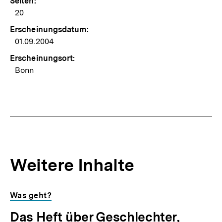
Seiten:
20
Erscheinungsdatum:
01.09.2004
Erscheinungsort:
Bonn
Weitere Inhalte
Inhaltskarousell
Inhaltskarussell
Was geht?
für
überspringen
Das Heft über Geschlechter,
weitere