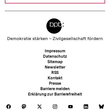
Meta-
Links
Zur
Demokratie stärken –
Zivilgesellschaft fördern
Startseite
der
Meta-
Impressum
bpb
Navigation
Datenschutz
Sitemap
Newsletter
RSS
Kontakt
Presse
Barriere melden
Erklärung zur Barrierefreiheit
Auf
Auf
Auf
Auf
Auf
Auf
Au
Folgen
Folgen
Folgen
Folgen
Folgen
Folgen
Fol