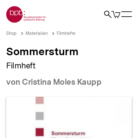
Direkt
Zur Startseite der bpb
zum
0
Artikel
Sho
Seiteninhalt
im
Naviga
Suche
springen
War
öffne
öffnen
öff
Pfadnavigation
Sommersturm
Brotkrümelnavigation
Shop
Materialien
Filmhefte
|
bpb.de
Sommersturm
Filmheft
von Cristina Moles Kaupp
Produktvorschau