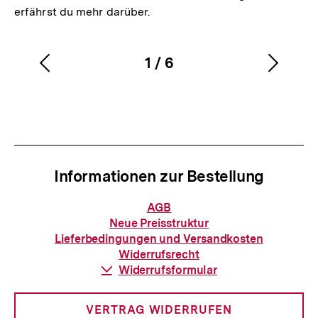
erfährst du mehr darüber.
1
/
6
Vorherigen
Nächs
Karussellinhalt
von
Inhalt
Inhalt
anzeigen
anzei
Informationen zur Bestellung
Informationen
AGB
zur
Neue Preisstruktur
Bestellung
Lieferbedingungen und Versandkosten
Widerrufsrecht
Download-
Widerrufsformular
Link:
VERTRAG WIDERRUFEN