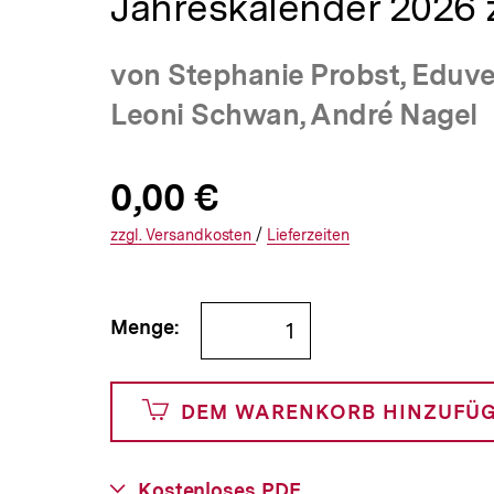
Jahreskalender 2026
a
t
i
von Stephanie Probst, Eduve
o
n
Leoni Schwan, André Nagel
Allgemeine
Produktpreis:
0,00 €
0
zuzüglich
Informationen
€
Versandkosten
Interner
Informationen
zzgl.
zuzüglichen
Versandkosten
/
Interner
Informationen
Lieferzeiten
Link:
zu
Link:
zu
und
den
den
Bestellmenge
Menge:
0
angeben
Cents
DEM WARENKORB HINZUFÜ
Download-
Kostenloses PDF