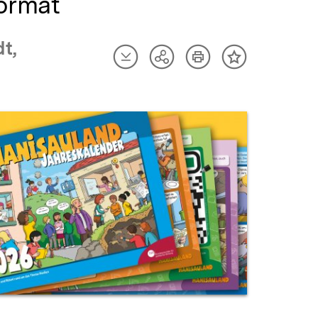
ormat
t,
Artikel
Artikel
Teilen
Inhalt
herunterladen
drucken
Optionen
merken
anzeigen
uktvorschau