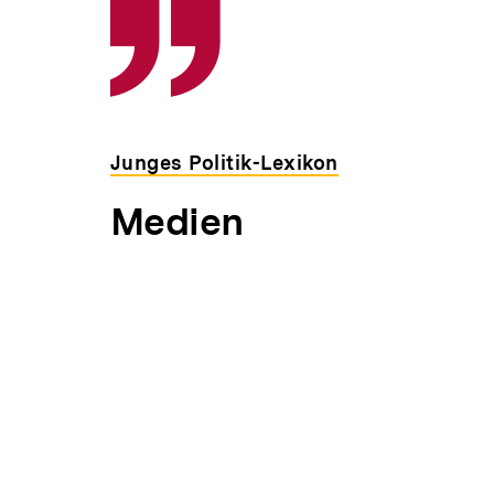
Inhaltskarousell
Inhaltskarussell
für
überspringen
weitere
Inhalte
Junges Politik-Lexikon
Medien
Inhalt
merken