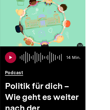
Audio
Dauer
14 Min.
14
Min.
Podcast
Politik für dich –
Wie geht es weiter
nach der