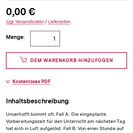
Allgemeine
Produktpreis:
0,00 €
0
zuzüglich
Informationen
€
Versandkosten
Interner
Informationen
zzgl.
zuzüglichen
Versandkosten
/
Interner
Informationen
Lieferzeiten
Link:
zu
Link:
zu
Bestellmenge
und
den
den
Menge:
angeben
0
DEM WARENKORB HINZUFÜGEN
Cents
Download-
Kostenloses PDF
Link:
Inhaltsbeschreibung
Unverhofft kommt oft. Fall A: Die eingeplante
Vorbereitungszeit für den Unterricht am nächsten Tag
hat sich in Luft aufgelöst. Fall B: Von einer Stunde auf