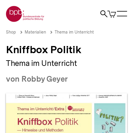
Direkt
Zur Startseite der bpb
zum
0
Artikel
Sho
Seiteninhalt
im
Naviga
Suche
springen
War
öffne
öffnen
öff
Pfadnavigation
Kniffbox
Brotkrümelnavigation
Shop
Materialien
Thema im Unterricht
Politik
|
Kniffbox Politik
bpb.de
Thema im Unterricht
von Robby Geyer
Produktvorschau