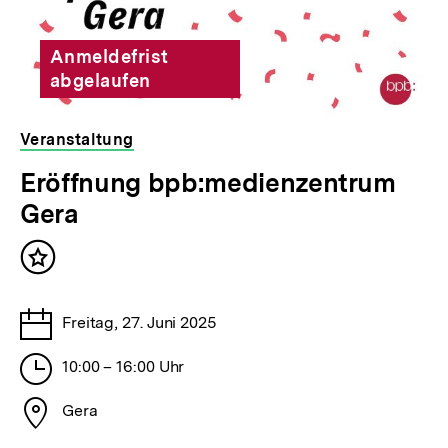
Anmeldefrist
abgelaufen
Veranstaltung
veranstaltet
Eröffnung bpb:medienzentrum
von
Gera
der
bpb
Inhalt
merken
Tage
Freitag, 27. Juni 2025
Stunden
10:00 – 16:00 Uhr
Stadt
Gera