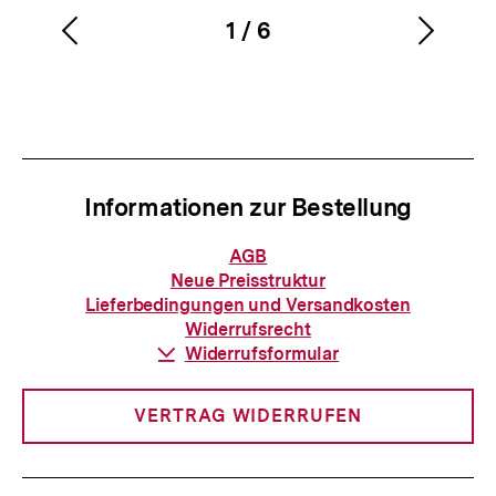
1
/
6
Vorherigen
Nächs
Karussellinhalt
von
Inhalt
Inhalt
anzeigen
anzei
Informationen zur Bestellung
Informationen
AGB
zur
Neue Preisstruktur
Bestellung
Lieferbedingungen und Versandkosten
Widerrufsrecht
Download-
Widerrufsformular
Link:
VERTRAG WIDERRUFEN