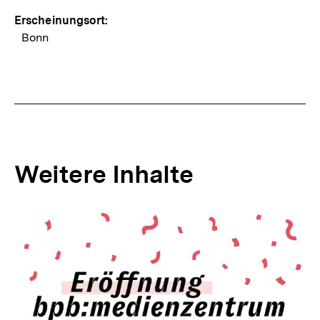
Erscheinungsort:
Bonn
Weitere Inhalte
Inhaltskarousell
Inhaltskarussell
für
überspringen
weitere
Inhalte