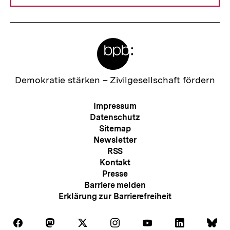
Meta-
Links
Zur
Demokratie stärken –
Zivilgesellschaft fördern
Startseite
der
Meta-
Impressum
bpb
Navigation
Datenschutz
Sitemap
Newsletter
RSS
Kontakt
Presse
Barriere melden
Erklärung zur Barrierefreiheit
Auf
Auf
Auf
Auf
Auf
Auf
Au
Folgen
Folgen
Folgen
Folgen
Folgen
Folgen
Fol