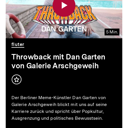
5 Min.
Video
Dauer
fluter
5
Min.
Throwback mit Dan Garten
von Galerie Arschgeweih
Inhalt
merken
Der Berliner Meme-Künstler Dan Garten von
Galerie Arschgeweih blickt mit uns auf seine
Karriere zurück und spricht über Popkultur,
Ausgrenzung und politisches Bewusstsein.