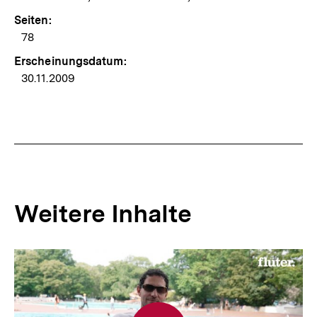
Seiten:
78
Erscheinungsdatum:
30.11.2009
Weitere Inhalte
Inhaltskarousell
Inhaltskarussell
für
überspringen
weitere
Inhalte