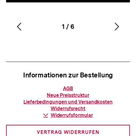
1
/
6
Vorherigen
Nächs
Karussellinhalt
von
Inhalt
Inhalt
anzeigen
anzei
Informationen zur Bestellung
Informationen
AGB
zur
Neue Preisstruktur
Bestellung
Lieferbedingungen und Versandkosten
Widerrufsrecht
Download-
Widerrufsformular
Link:
VERTRAG WIDERRUFEN