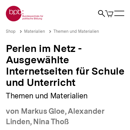
Direkt
Zur Startseite der bpb
zum
0
Artikel
Sho
Seiteninhalt
im
Naviga
Suche
springen
War
öffne
öffnen
öff
Pfadnavigation
Perlen
Brotkrümelnavigation
Shop
Materialien
Themen und Materialien
im
Netz
Perlen im Netz -
-
Ausgewählte
Ausgewählte
Internetseiten
für
Internetseiten für Schule
Schule
und
und Unterricht
Unterricht
|
bpb.de
Themen und Materialien
von Markus Gloe, Alexander
Linden, Nina Thoß