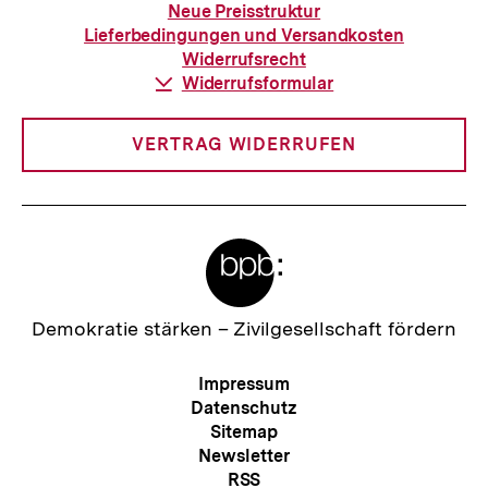
zur
Neue Preisstruktur
Bestellung
Lieferbedingungen und Versandkosten
Widerrufsrecht
Download-
Widerrufsformular
Link:
VERTRAG WIDERRUFEN
Meta-
Links
Zur
Demokratie stärken –
Zivilgesellschaft fördern
Startseite
der
Meta-
Impressum
bpb
Navigation
Datenschutz
Sitemap
Newsletter
RSS