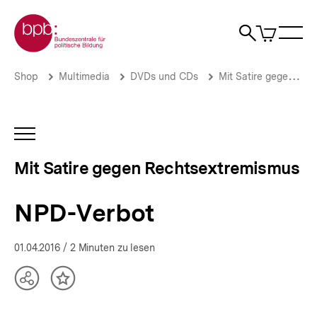
Direkt
Zur Startseite der bpb
zum
0
Artikel
Sho
Seiteninhalt
im
Naviga
Suche
springen
War
öffne
öffnen
öff
Pfadnavigation
NPD-
Brotkrümelnavigation
Shop
Multimedia
DVDs und CDs
Mit Satire gegen Rechtsextremismus
Verbot
|
Mit
Satire
INHALTSNAVIGATION
gegen
ÖFFNEN
Rechtsextremismus
Mit Satire gegen Rechtsextremismus
|
bpb.de
NPD-Verbot
01.04.2016
/ 2 Minuten zu lesen
Teilen
Inhalt
Optionen
merken
anzeigen