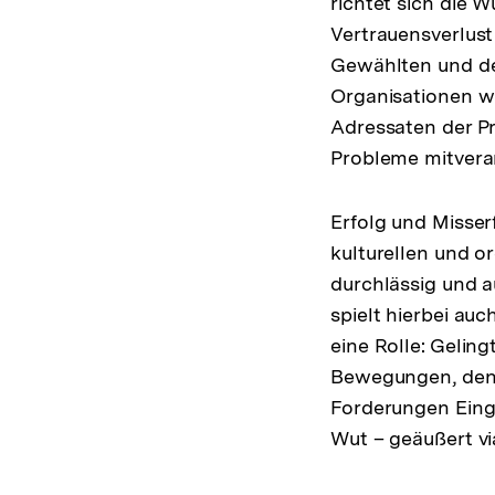
richtet sich die 
Vertrauensverlust
Gewählten und de
Organisationen w
Adressaten der P
Probleme mitvera
Erfolg und Misser
kulturellen und 
durchlässig und au
spielt hierbei auc
eine Rolle: Gelin
Bewegungen, den 
Forderungen Einga
Wut – geäußert vi