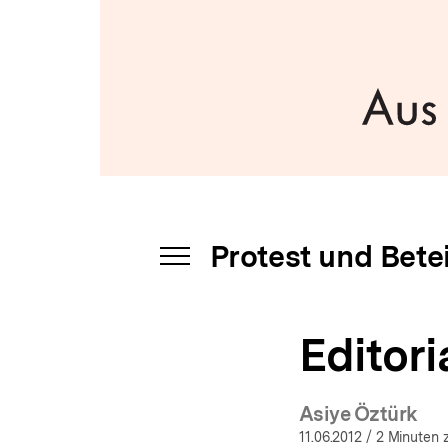
a
t
i
o
n
Protest und Bete
INHALTSNAVIGATION
ÖFFNEN
Editori
Asiye Öztürk
11.06.2012
/ 2 Minuten 