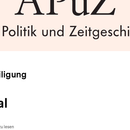
iligung
al
zu lesen