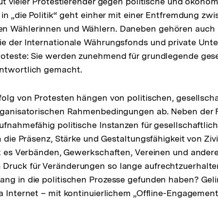
Wut vieler Protestierender gegen politische und ökonomi
 in „die Politik“ geht einher mit einer Entfremdung zw
n Wählerinnen und Wählern. Daneben gehören auch i
ie der Internationale Währungsfonds und private Un
roteste: Sie werden zunehmend für grundlegende gese
ntwortlich gemacht.
folg von Protesten hängen von politischen, gesellschaf
organisatorischen Rahmenbedingungen ab. Neben der F
fnahmefähig politische Instanzen für gesellschaftliche
h die Präsenz, Stärke und Gestaltungsfähigkeit von Ziv
gt es Verbänden, Gewerkschaften, Vereinen und andere
Druck für Veränderungen so lange aufrechtzuerhalten
ng in die politischen Prozesse gefunden haben? Geling
a Internet – mit kontinuierlichem „Offline-Engagemen