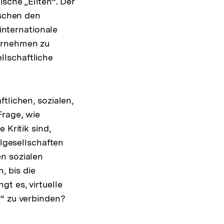
sche „Eliten“. Der
ischen den
nternationale
ternehmen zu
llschaftliche
tlichen, sozialen,
rage, wie
 Kritik sind,
ilgesellschaften
n sozialen
, bis die
t es, virtuelle
t“ zu verbinden?