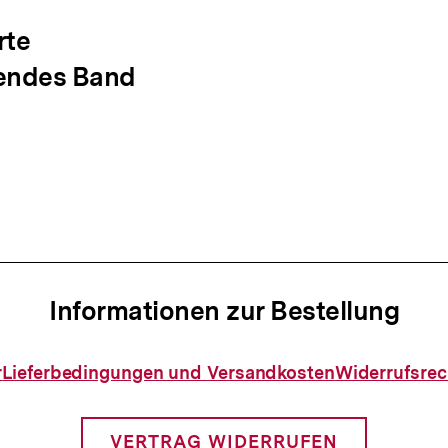
ation
rte
gendes Band
Informationen zur Bestellung
Informationen
r
Lieferbedingungen und Versandkosten
Widerrufsrec
zur
Bestellung
VERTRAG WIDERRUFEN