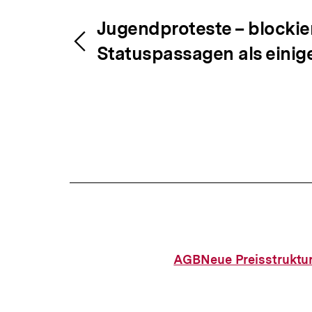
Fussnoten
Inhaltsnavigation
Inhaltsnavig
Jugendproteste – blockie
Statuspassagen als eini
AGB
Neue Preisstruktu