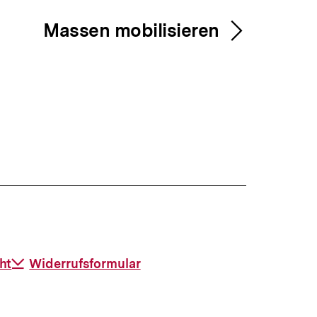
Massen mobilisieren
ht
Download-
Widerrufsformular
Link: