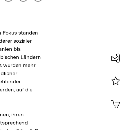
drucken
Optionen
merken
anzeigen
Im Fokus standen
erer sozialer
anien bis
rabischen Ländern
ts wurden mehr
Konta
dlicher
0
ehlender
erden, auf die
Merklist
ansehen
0
Artik
im
Shop-
nen, ihren
Warenko
ntsprechend
ansehen