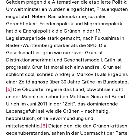
Seitdem prägen die Alternativen die etablierte Politik:
Umweltminsterien wurden eingerichtet, Frauenquoten
eingeführt. Neben Basisdemokratie, sozialer
Gerechtigkeit, Friedenspolitik und Migrationspolitik
hat die Energiepolitik die Grünen in der 17.
Legislaturperiode stark gemacht, nach Fukushima in
Baden-Württemberg stärker als die SPD. Die
Gesellschaft ist grün wie nie zuvor. Grün ist
Distinktionsmerkmal und Geschäftsmodell. Grün ist
progressiv. Grün ist moralisch einwandfrei. Grün sei
schlicht cool, schrieb Andrej S. Markovits als Ergebnis
einer Zeitdiagnose über 30 Jahre Grüne im Bundestag.
Zu
[5]
Die Ökopartei regiere das Land, obwohl sie nicht
Au
an der Macht sei, schrieben Matthias Geis und Bernd
de
Ulrich im Juni 2011 in der "Zeit", das dominierende
Fu
Lebensgefühl sei wie die Grünen – nachhaltig,
hedonistisch, ohne Bevormundung und
mittelschichtig.
Zur
[6]
Diejenigen, die den Grünen kritisch
gegenüberstanden, sahen in der Übermacht der Partei
Auflösung