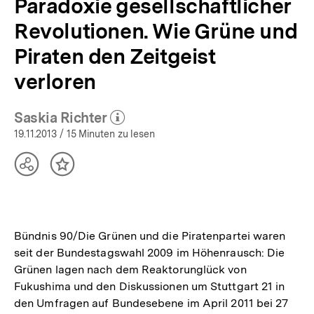
Paradoxie gesellschaftlicher
Revolutionen. Wie Grüne und
Piraten den Zeitgeist
verloren
Saskia Richter
(Mehr zum Autor)
öffnen
19.11.2013
/ 15 Minuten zu lesen
Teilen
Inhalt
Optionen
merken
anzeigen
Bündnis 90/Die Grünen und die Piratenpartei waren
seit der Bundestagswahl 2009 im Höhenrausch: Die
Grünen lagen nach dem Reaktorunglück von
Fukushima und den Diskussionen um Stuttgart 21 in
den Umfragen auf Bundesebene im April 2011 bei 27