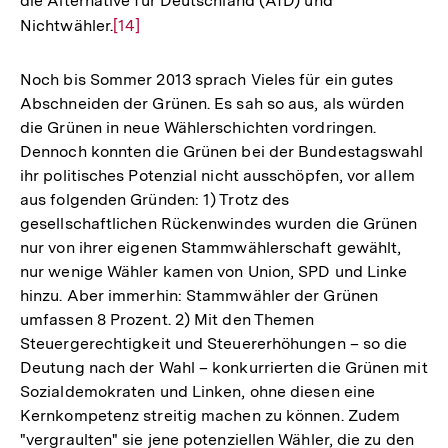
die Alternative für Deutschland (AfD) und
Nichtwähler.
Zur
[14]
Auflösung
der
Noch bis Sommer 2013 sprach Vieles für ein gutes
Fußnote
Abschneiden der Grünen. Es sah so aus, als würden
die Grünen in neue Wählerschichten vordringen.
Dennoch konnten die Grünen bei der Bundestagswahl
ihr politisches Potenzial nicht ausschöpfen, vor allem
aus folgenden Gründen: 1) Trotz des
gesellschaftlichen Rückenwindes wurden die Grünen
nur von ihrer eigenen Stammwählerschaft gewählt,
nur wenige Wähler kamen von Union, SPD und Linke
hinzu. Aber immerhin: Stammwähler der Grünen
umfassen 8 Prozent. 2) Mit den Themen
Steuergerechtigkeit und Steuererhöhungen – so die
Deutung nach der Wahl – konkurrierten die Grünen mit
Sozialdemokraten und Linken, ohne diesen eine
Kernkompetenz streitig machen zu können. Zudem
"vergraulten" sie jene potenziellen Wähler, die zu den