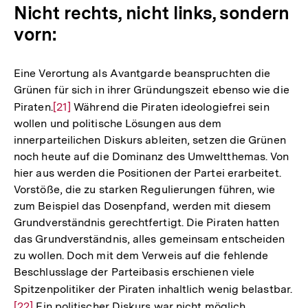
Nicht rechts, nicht links, sondern
vorn:
Eine Verortung als Avantgarde beanspruchten die
Grünen für sich in ihrer Gründungszeit ebenso wie die
Piraten.
Zur
[21]
Während die Piraten ideologiefrei sein
wollen und politische Lösungen aus dem
Auflösung
innerparteilichen Diskurs ableiten, setzen die Grünen
der
noch heute auf die Dominanz des Umweltthemas. Von
Fußnote
hier aus werden die Positionen der Partei erarbeitet.
Vorstöße, die zu starken Regulierungen führen, wie
zum Beispiel das Dosenpfand, werden mit diesem
Grundverständnis gerechtfertigt. Die Piraten hatten
das Grundverständnis, alles gemeinsam entscheiden
zu wollen. Doch mit dem Verweis auf die fehlende
Beschlusslage der Parteibasis erschienen viele
Spitzenpolitiker der Piraten inhaltlich wenig belastbar.
Zu
[22]
Ein politischer Diskurs war nicht möglich.
Au