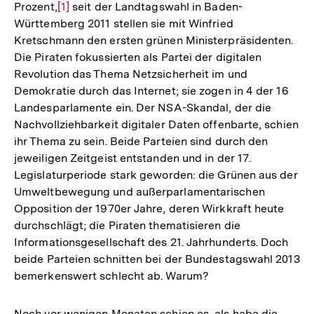
Prozent,
Zur
[1]
seit der Landtagswahl in Baden-
Württemberg 2011 stellen sie mit Winfried
Auflösung
Kretschmann den ersten grünen Ministerpräsidenten.
der
Die Piraten fokussierten als Partei der digitalen
Fußnote
Revolution das Thema Netzsicherheit im und
Demokratie durch das Internet; sie zogen in 4 der 16
Landesparlamente ein. Der NSA-Skandal, der die
Nachvollziehbarkeit digitaler Daten offenbarte, schien
ihr Thema zu sein. Beide Parteien sind durch den
jeweiligen Zeitgeist entstanden und in der 17.
Legislaturperiode stark geworden: die Grünen aus der
Umweltbewegung und außerparlamentarischen
Opposition der 1970er Jahre, deren Wirkkraft heute
durchschlägt; die Piraten thematisieren die
Informationsgesellschaft des 21. Jahrhunderts. Doch
beide Parteien schnitten bei der Bundestagswahl 2013
bemerkenswert schlecht ab. Warum?
Noch vor wenigen Monaten schien es, als habe die