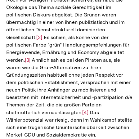
Ökologie das Thema soziale Gerechtigkeit im
politischen Diskurs abgelöst. Die Grünen waren
übermächtig in einer von ihnen publizistisch und im
öffentlichen Dienst strukturell dominierten
Gesellschaft.
Zur
[2]
Es schien, als könne von der
politischen Farbe "grün" Handlungsempfehlungen für
Auflösung
Energiewende, Ernährung und Economy abgeleitet
der
werden.
Zur
[3]
Ähnlich sah es bei den Piraten aus, sie
Fußnote
waren wie die Grün-Alternativen zu ihren
Auflösung
Gründungszeiten habituell ohne jeden Respekt vor
der
dem politischen Establishment, versprachen mit einer
Fußnote
neuen Politik ihre Anhänger zu mobilisieren und
besetzten mit Internetsicherheit und -partizipation
die
Themen der Zeit, die die großen Parteien
stiefmütterlich vernachlässigten.
Zur
[4]
Das
Wählerpotenzial war riesig, denn im Wahlkampf stellte
Auflösung
sich eine trügerische Ununterscheidbarkeit zwischen
der
Merkel-CDU und Sozialdemokratie ein.
Fußnote