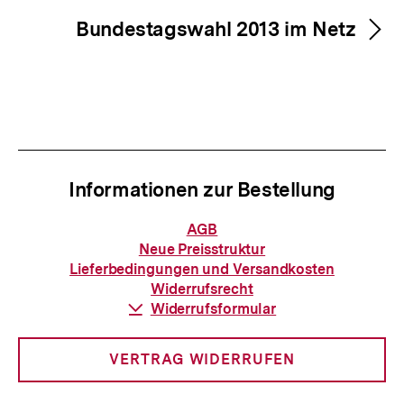
Bundestagswahl 2013 im Netz
Informationen zur Bestellung
Informationen
AGB
zur
Neue Preisstruktur
Bestellung
Lieferbedingungen und Versandkosten
Widerrufsrecht
Download-
Widerrufsformular
Link:
VERTRAG WIDERRUFEN
Zum
Seite