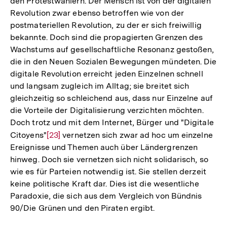
den Protestwählern. Der Mensch ist von der digitalen
Revolution zwar ebenso betroffen wie von der
postmateriellen Revolution, zu der er sich freiwillig
bekannte. Doch sind die propagierten Grenzen des
Wachstums auf gesellschaftliche Resonanz gestoßen,
die in den Neuen Sozialen Bewegungen mündeten. Die
digitale Revolution erreicht jeden Einzelnen schnell
und langsam zugleich im Alltag; sie breitet sich
gleichzeitig so schleichend aus, dass nur Einzelne auf
die Vorteile der Digitalisierung verzichten möchten.
Doch trotz und mit dem Internet, Bürger und "Digitale
Citoyens"
Zur
[23]
vernetzen sich zwar ad hoc um einzelne
Ereignisse und Themen auch über Ländergrenzen
Auflösung
hinweg. Doch sie vernetzen sich nicht solidarisch, so
der
wie es für Parteien notwendig ist. Sie stellen derzeit
Fußnote
keine politische Kraft dar. Dies ist die wesentliche
Paradoxie, die sich aus dem Vergleich von Bündnis
90/Die Grünen und den Piraten ergibt.