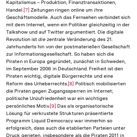
Kapitalismus – Produktion, Finanztransaktionen,
Handel.
Zur
[7]
Zeitungen ringen online um ihre
Geschäftsmodelle. Auch das Fernsehen verbindet sich
Auflösung
mit dem Internet, wenn ein Politiker gleichzeitig in der
der
Talkshow und auf Twitter argumentiert. Die digitale
Fußnote
Revolution ist
die
zentrale Veränderung des 21.
Jahrhunderts hin von der postmateriellen Gesellschaft
zur Informationsgesellschaft. So haben sich die
Piraten in Europa gegründet, zunächst in Schweden,
im September 2006 in Deutschland. Freiheit ist den
Piraten wichtig, digitale Bürgerrechte und eine
Reform des Urheberrechts.
Zur
[8]
Politisch mobilisierten
die Piraten gegen Zugangssperren im Internet;
Auflösung
politische Unzufriedenheit war ein wichtiges
der
persönliches Motiv.
Zur
[9]
Das als organisatorische
Fußnote
Lösung für verkrustete Strukturen präsentierte
Auflösung
Programm Liquid Democracy war immerhin so
der
erfolgreich, dass auch die etablierten Parteien unter
Fußnote
Druck gerieten, insbesondere als die Piraten 2011 in