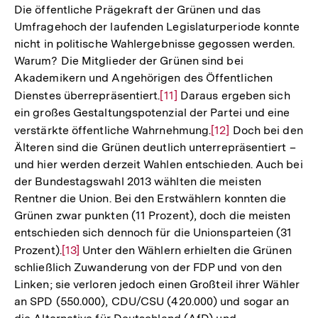
Die öffentliche Prägekraft der Grünen und das
Umfragehoch der laufenden Legislaturperiode konnte
nicht in politische Wahlergebnisse gegossen werden.
Warum? Die Mitglieder der Grünen sind bei
Akademikern und Angehörigen des Öffentlichen
Dienstes überrepräsentiert.
Zur
[11]
Daraus ergeben sich
ein großes Gestaltungspotenzial der Partei und eine
Auflösung
verstärkte öffentliche Wahrnehmung.
Zur
[12]
Doch bei den
der
Älteren sind die Grünen deutlich unterrepräsentiert –
Auflösung
Fußnote
und hier werden derzeit Wahlen entschieden. Auch bei
der
der Bundestagswahl 2013 wählten die meisten
Fußnote
Rentner die Union. Bei den Erstwählern konnten die
Grünen zwar punkten (11 Prozent), doch die meisten
entschieden sich dennoch für die Unionsparteien (31
Prozent).
Zur
[13]
Unter den Wählern erhielten die Grünen
schließlich Zuwanderung von der FDP und von den
Auflösung
Linken; sie verloren jedoch einen Großteil ihrer Wähler
der
an SPD (550.000), CDU/CSU (420.000) und sogar an
Fußnote