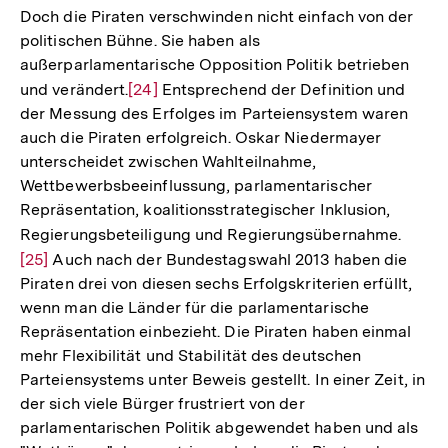
Doch die Piraten verschwinden nicht einfach von der
politischen Bühne. Sie haben als
außerparlamentarische Opposition Politik betrieben
und verändert.
Zur
[24]
Entsprechend der Definition und
der Messung des Erfolges im Parteiensystem waren
Auflösung
auch die Piraten erfolgreich. Oskar Niedermayer
der
unterscheidet zwischen Wahlteilnahme,
Fußnote
Wettbewerbsbeeinflussung, parlamentarischer
Repräsentation, koalitionsstrategischer Inklusion,
Regierungsbeteiligung und Regierungsübernahme.
Zur
[25]
Auch nach der Bundestagswahl 2013 haben die
Auflö
Piraten drei von diesen sechs Erfolgskriterien erfüllt,
der
wenn man die Länder für die parlamentarische
Fußno
Repräsentation einbezieht. Die Piraten haben einmal
mehr Flexibilität und Stabilität des deutschen
Parteiensystems unter Beweis gestellt. In einer Zeit, in
der sich viele Bürger frustriert von der
parlamentarischen Politik abgewendet haben und als