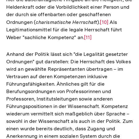
Heldenkraft oder die Vorbildlichkeit einer Person und
der durch sie offenbarten oder geschaffenen
Ordnungen (
charismatische Herrschaft
).
Zur
[10]
Als
Legitimationsmittel für die legale Herrschaft führt
Auflösung
Weber "sachliche Kompetenz" an.
Zur
[11]
der
Auflösung
Fußnote
der
Anhand der Politik lässt sich "die Legalität gesetzter
Fußnote
Ordnungen" gut darstellen: Die Herrschaft des Volkes
wird an gewählte Repräsentanten übertragen – im
Vertrauen auf deren Kompetenzen inklusive
Führungsfähigkeiten. Ähnliches gilt für die
Berufungsordnungen von Professorinnen und
Professoren, Institutsleitungen sowie anderen
Führungspositionen in der Wissenschaft. Kompetenz
wiederum vermittelt sich maßgeblich über Sprache –
sowohl in der Wissenschaft als auch in der Politik. Zum
einen wurde bereits deutlich, dass Zugang und
Anerkennung in einem sozialen System durch die