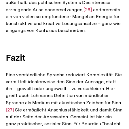
außerhalb des politischen Systems Desinteresse
erzeugende Auseinandersetzungen,
Zur
[26]
andererseits
ein von vielen so empfundener Mangel an Energie für
Auflösung
konstruktive und kreative Lösungsansätze – ganz wie
der
eingangs von Konfuzius beschrieben.
Fußnote
Fazit
Eine verständliche Sprache reduziert Komplexität. Sie
vermittelt idealerweise den Sinn der Aussage, statt
ihn – gewollt oder ungewollt – zu verschleiern. Hier
greift auch Luhmanns Definition von mündlicher
Sprache als Medium mit akustischen Zeichen für Sinn.
Zu
[27]
Sie ermöglicht Anschlussfähigkeit und damit Sinn
Au
auf der Seite der Adressaten. Gemeint ist hier ein
de
ganz praktischer, sozialer Sinn. Für Bourdieu "besteht
Fu