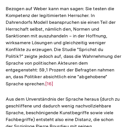
Bezogen auf Weber kann man sagen: Sie testen die
Kompetenz der legitimierten Herrscher. In
Dahrendorfs Modell beanspruchen sie einen Teil der
Herrschaft selbst, nämlich den, Normen und
Sanktionen mit auszuhandeln – in der Hoffnung,
wirksamere Lösungen und gleichzeitig weniger
Konflikte zu erzeugen. Die Studie "Sprichst du
Politik?" zeigte jedoch auf, dass die Wahrnehmung der
Sprache von politischen Akteuren dem
entgegensteht: 59,1 Prozent der Befragten nahmen
an, dass Politiker absichtlich eine "abgehobene"
Sprache sprechen.
Zur
[16]
Auflösung
der
Aus dem Unverständnis der Sprache heraus (durch zu
Fußnote
geschliffene und dadurch wenig nachvollziehbare
Sprache, beschönigende Kunstbegriffe sowie viele
Fachbegriffe) entsteht also eine Distanz, die schon
der Soziologe Pierre Bourdieu mit seinen