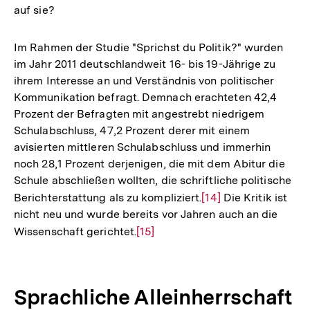
auf sie?
Im Rahmen der Studie "Sprichst du Politik?" wurden
im Jahr 2011 deutschlandweit 16- bis 19-Jährige zu
ihrem Interesse an und Verständnis von politischer
Kommunikation befragt. Demnach erachteten 42,4
Prozent der Befragten mit angestrebt niedrigem
Schulabschluss, 47,2 Prozent derer mit einem
avisierten mittleren Schulabschluss und immerhin
noch 28,1 Prozent derjenigen, die mit dem Abitur die
Schule abschließen wollten, die schriftliche politische
Berichterstattung als zu kompliziert.
Zur
[14]
Die Kritik ist
nicht neu und wurde bereits vor Jahren auch an die
Auflösung
Wissenschaft gerichtet.
Zur
[15]
der
Auflösung
Fußnote
der
Fußnote
Sprachliche Alleinherrschaft