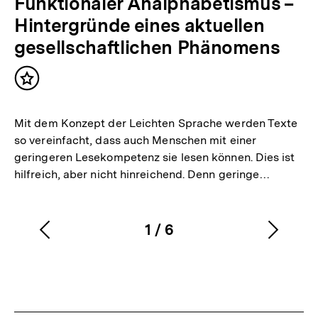
Funktionaler Analphabetismus –
Hintergründe eines aktuellen
gesellschaftlichen Phänomens
Inhalt
merken
Mit dem Konzept der Leichten Sprache werden Texte
so vereinfacht, dass auch Menschen mit einer
geringeren Lesekompetenz sie lesen können. Dies ist
hilfreich, aber nicht hinreichend. Denn geringe…
1
/
6
Vorherigen
Nächs
Karussellinhalt
von
Inhalt
Inhalt
anzeigen
anzei