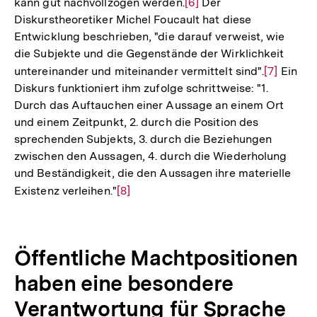
kann gut nachvollzogen werden.
Zur
[6]
Der
der
Diskurstheoretiker Michel Foucault hat diese
Auflösung
Fußnote
Entwicklung beschrieben, "die darauf verweist, wie
der
die Subjekte und die Gegenstände der Wirklichkeit
Fußnote
untereinander und miteinander vermittelt sind".
Zur
[7]
Ein
Diskurs funktioniert ihm zufolge schrittweise: "1.
Auflösun
Durch das Auftauchen einer Aussage an einem Ort
der
und einem Zeitpunkt, 2. durch die Position des
Fußnote
sprechenden Subjekts, 3. durch die Beziehungen
zwischen den Aussagen, 4. durch die Wiederholung
und Beständigkeit, die den Aussagen ihre materielle
Existenz verleihen."
Zur
[8]
Auflösung
der
Fußnote
Öffentliche Machtpositionen
haben eine besondere
Verantwortung für Sprache