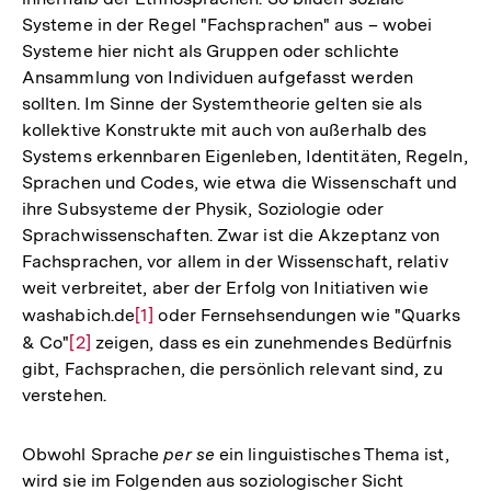
Systeme in der Regel "Fachsprachen" aus – wobei
Systeme hier nicht als Gruppen oder schlichte
Ansammlung von Individuen aufgefasst werden
sollten. Im Sinne der Systemtheorie gelten sie als
kollektive Konstrukte mit auch von außerhalb des
Systems erkennbaren Eigenleben, Identitäten, Regeln,
Sprachen und Codes, wie etwa die Wissenschaft und
ihre Subsysteme der Physik, Soziologie oder
Sprachwissenschaften. Zwar ist die Akzeptanz von
Fachsprachen, vor allem in der Wissenschaft, relativ
weit verbreitet, aber der Erfolg von Initiativen wie
washabich.de
Zur
[1]
oder Fernsehsendungen wie "Quarks
& Co"
Zur
[2]
zeigen, dass es ein zunehmendes Bedürfnis
Auflösung
gibt, Fachsprachen, die persönlich relevant sind, zu
Auflösung
der
verstehen.
der
Fußnote
Fußnote
Obwohl Sprache
per se
ein linguistisches Thema ist,
wird sie im Folgenden aus soziologischer Sicht