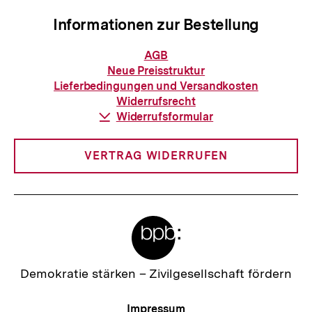
Informationen zur Bestellung
Informationen
AGB
zur
Neue Preisstruktur
Bestellung
Lieferbedingungen und Versandkosten
Widerrufsrecht
Download-
Widerrufsformular
Link:
VERTRAG WIDERRUFEN
Meta-
Links
Zur
Demokratie stärken –
Zivilgesellschaft fördern
Startseite
der
Meta-
Impressum