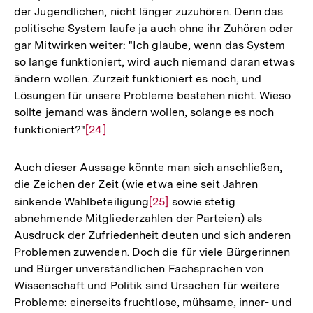
der Jugendlichen, nicht länger zuzuhören. Denn das
politische System laufe ja auch ohne ihr Zuhören oder
gar Mitwirken weiter: "Ich glaube, wenn das System
so lange funktioniert, wird auch niemand daran etwas
ändern wollen. Zurzeit funktioniert es noch, und
Lösungen für unsere Probleme bestehen nicht. Wieso
sollte jemand was ändern wollen, solange es noch
funktioniert?"
Zur
[24]
Auflösung
der
Auch dieser Aussage könnte man sich anschließen,
Fußnote
die Zeichen der Zeit (wie etwa eine seit Jahren
sinkende Wahlbeteiligung
Zur
[25]
sowie stetig
abnehmende Mitgliederzahlen der Parteien) als
Auflösung
Ausdruck der Zufriedenheit deuten und sich anderen
der
Problemen zuwenden. Doch die für viele Bürgerinnen
Fußnote
und Bürger unverständlichen Fachsprachen von
Wissenschaft und Politik sind Ursachen für weitere
Probleme: einerseits fruchtlose, mühsame, inner- und