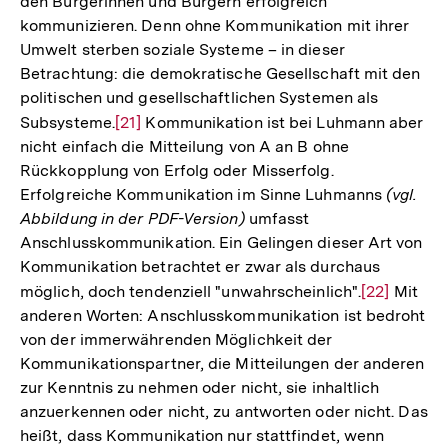
den Bürgerinnen und Bürgern erfolgreich
kommunizieren. Denn ohne Kommunikation mit ihrer
Umwelt sterben soziale Systeme – in dieser
Betrachtung: die demokratische Gesellschaft mit den
politischen und gesellschaftlichen Systemen als
Subsysteme.
Zur
[21]
Kommunikation ist bei Luhmann aber
nicht einfach die Mitteilung von A an B ohne
Auflösung
Rückkopplung von Erfolg oder Misserfolg.
der
Erfolgreiche Kommunikation im Sinne Luhmanns
(vgl.
Fußnote
Abbildung in der PDF-Version)
umfasst
Anschlusskommunikation. Ein Gelingen dieser Art von
Kommunikation betrachtet er zwar als durchaus
möglich, doch tendenziell "unwahrscheinlich".
Zur
[22]
Mit
anderen Worten: Anschlusskommunikation ist bedroht
Auflösung
von der immerwährenden Möglichkeit der
der
Kommunikationspartner, die Mitteilungen der anderen
Fußnote
zur Kenntnis zu nehmen oder nicht, sie inhaltlich
anzuerkennen oder nicht, zu antworten oder nicht. Das
heißt, dass Kommunikation nur stattfindet, wenn