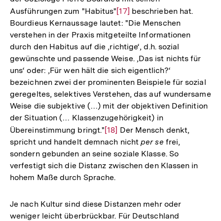
Ausführungen zum "Habitus"
Zur
[17]
beschrieben hat.
Bourdieus Kernaussage lautet: "Die Menschen
Auflösung
verstehen in der Praxis mitgeteilte Informationen
der
durch den Habitus auf die ‚richtige‘, d.h. sozial
Fußnote
gewünschte und passende Weise. ‚Das ist nichts für
uns‘ oder: ‚Für wen hält die sich eigentlich?‘
bezeichnen zwei der prominenten Beispiele für sozial
geregeltes, selektives Verstehen, das auf wundersame
Weise die subjektive (…) mit der objektiven Definition
der Situation (… Klassenzugehörigkeit) in
Übereinstimmung bringt."
Zur
[18]
Der Mensch denkt,
spricht und handelt demnach nicht
per se
frei,
Auflösung
sondern gebunden an seine soziale Klasse. So
der
verfestigt sich die Distanz zwischen den Klassen in
Fußnote
hohem Maße durch Sprache.
Je nach Kultur sind diese Distanzen mehr oder
weniger leicht überbrückbar. Für Deutschland