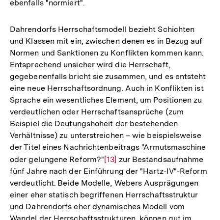
ebenfalls "normiert".
Dahrendorfs Herrschaftsmodell bezieht Schichten
und Klassen mit ein, zwischen denen es in Bezug auf
Normen und Sanktionen zu Konflikten kommen kann.
Entsprechend unsicher wird die Herrschaft,
gegebenenfalls bricht sie zusammen, und es entsteht
eine neue Herrschaftsordnung. Auch in Konflikten ist
Sprache ein wesentliches Element, um Positionen zu
verdeutlichen oder Herrschaftsansprüche (zum
Beispiel die Deutungshoheit der bestehenden
Verhältnisse) zu unterstreichen – wie beispielsweise
der Titel eines Nachrichtenbeitrags "Armutsmaschine
oder gelungene Reform?"
Zur
[13]
zur Bestandsaufnahme
fünf Jahre nach der Einführung der "Hartz-IV"-Reform
Auflösung
verdeutlicht. Beide Modelle, Webers Ausprägungen
der
einer eher statisch begriffenen Herrschaftsstruktur
Fußnote
und Dahrendorfs eher dynamisches Modell vom
Wandel der Herrschaftsstrukturen, können gut im