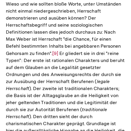
Wieso und wie sollten bloße Worte, unter Umständen
nicht einmal niedergeschrieben, Herrschaft
demonstrieren und ausüben können? Der
Herrschaftsbegriff und seine soziologischen
Definitionen lassen dies jedoch durchaus zu: Nach
Max Weber ist Herrschaft "die Chance, für einen
Befehl bestimmten Inhalts bei angebbaren Personen
Gehorsam zu finden".
Zur
[9]
Er gliedert sie in drei "reine
Typen": Der erste ist rationalen Charakters und beruht
Auflösung
auf dem Glauben an die Legalität gesetzter
der
Ordnungen und des Anweisungsrechts der durch sie
Fußnote
zur Ausübung der Herrschaft Berufenen (
legale
Herrschaft
). Der zweite ist traditionalen Charakters;
die Basis ist der Alltagsglaube an die Heiligkeit von
jeher geltenden Traditionen und die Legitimität der
durch sie zur Autorität Berufenen (
traditionale
Herrschaft
). Den dritten sieht der durch
charismatischen Charakter geprägt. Grundlage ist
hier die außeralltägliche Hingabe an die Heiligkeit, die