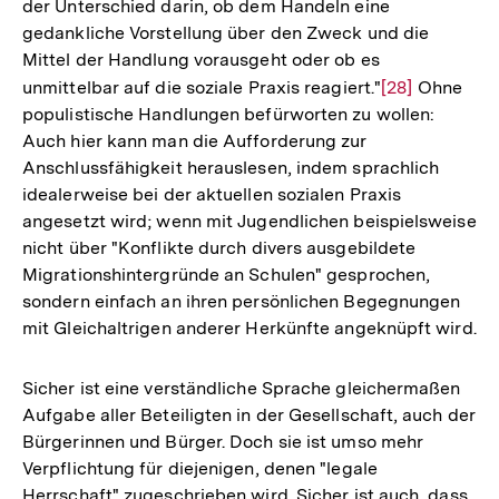
der Unterschied darin, ob dem Handeln eine
gedankliche Vorstellung über den Zweck und die
Mittel der Handlung vorausgeht oder ob es
unmittelbar auf die soziale Praxis reagiert."
Zur
[28]
Ohne
populistische Handlungen befürworten zu wollen:
Auflösung
Auch hier kann man die Aufforderung zur
der
Anschlussfähigkeit herauslesen, indem sprachlich
Fußnote
idealerweise bei der aktuellen sozialen Praxis
angesetzt wird; wenn mit Jugendlichen beispielsweise
nicht über "Konflikte durch divers ausgebildete
Migrationshintergründe an Schulen" gesprochen,
sondern einfach an ihren persönlichen Begegnungen
mit Gleichaltrigen anderer Herkünfte angeknüpft wird.
Sicher ist eine verständliche Sprache gleichermaßen
Aufgabe aller Beteiligten in der Gesellschaft, auch der
Bürgerinnen und Bürger. Doch sie ist umso mehr
Verpflichtung für diejenigen, denen "legale
Herrschaft" zugeschrieben wird. Sicher ist auch, dass