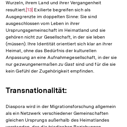
Wurzeln, ihrem Land und ihrer Vergangenheit
resultiert.
Zur
[13]
Exilierte begreifen sich als
Ausgegrenzte im doppelten Sinne: Sie sind
Auflösung
ausgeschlossen vom Leben in ihrer
der
Ursprungsgemeinschaft im Heimatland und sie
Fußnote
gehören nicht zur Gesellschaft, in der sie leben
(müssen). Ihre Identität orientiert sich klar an ihrer
Heimat, ohne das Bedürfnis der kulturellen
Anpassung an eine Aufnahmegesellschaft, in der sie
nur gezwungenermaßen
zu Gast
sind und für die sie
kein Gefühl der Zugehörigkeit empfinden.
Transnationalität:
Diaspora wird in der Migrationsforschung allgemein
als ein Netzwerk verschiedener Gemeinschaften
gleichen Ursprungs außerhalb des Heimatlandes
verstanden, das die triadischen Beziehungen