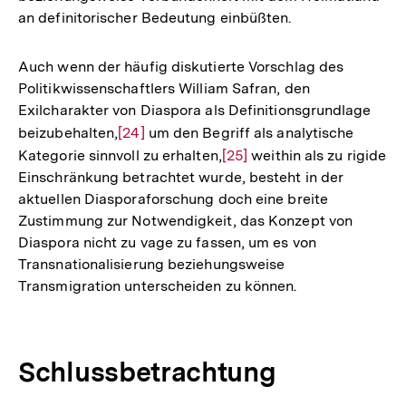
an definitorischer Bedeutung einbüßten.
Auch wenn der häufig diskutierte Vorschlag des
Politikwissenschaftlers William Safran, den
Exilcharakter von Diaspora als Definitionsgrundlage
beizubehalten,
Zur
[24]
um den Begriff als analytische
Kategorie sinnvoll zu erhalten,
Auflösung
Zur
[25]
weithin als zu rigide
Einschränkung betrachtet wurde, besteht in der
der
Auflösung
aktuellen Diasporaforschung doch eine breite
Fußnote
der
Zustimmung zur Notwendigkeit, das Konzept von
Fußnote
Diaspora nicht zu vage zu fassen, um es von
Transnationalisierung beziehungsweise
Transmigration unterscheiden zu können.
Schlussbetrachtung