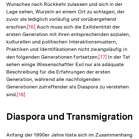
Wunsches nach Rückkehr zulassen und sich in der
Lage sehen, Wurzeln an einem Ort zu schlagen, der
zuvor als lediglich vorläufig und vorübergehend
erschien.
Zur
[16]
Auch muss sich die Exilidentität der
ersten Generation mit ihren entsprechenden sozialen,
Auflösung
kulturellen und politischen Interaktionsmustern,
der
Praktiken und Identifikationen nicht zwangsläufig in
Fußnote
den folgenden Generationen fortsetzen.
Zur
[17]
In der Tat
sehen einige Wissenschaftler Exil nur als adäquate
Auflösung
Beschreibung für die Erfahrungen der ersten
der
Generation, während alle nachfolgenden
Fußnote
Generationen zutreffender als Diaspora zu verstehen
sind.
Zur
[18]
Auflösung
der
Diaspora und Transmigration
Fußnote
Anfang der 1990er Jahre löste sich im Zusammenhang