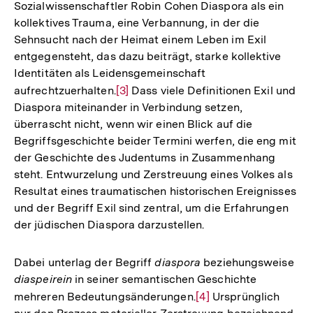
Sozialwissenschaftler Robin Cohen Diaspora als ein
kollektives Trauma, eine Verbannung, in der die
Sehnsucht nach der Heimat einem Leben im Exil
entgegensteht, das dazu beiträgt, starke kollektive
Identitäten als Leidensgemeinschaft
aufrechtzuerhalten.
Zur
[3]
Dass viele Definitionen Exil und
Diaspora miteinander in Verbindung setzen,
Auflösung
überrascht nicht, wenn wir einen Blick auf die
der
Begriffsgeschichte beider Termini werfen, die eng mit
Fußnote
der Geschichte des Judentums in Zusammenhang
steht. Entwurzelung und Zerstreuung eines Volkes als
Resultat eines traumatischen historischen Ereignisses
und der Begriff Exil sind zentral, um die Erfahrungen
der jüdischen Diaspora darzustellen.
Dabei unterlag der Begriff
diaspora
beziehungsweise
diaspeirein
in seiner semantischen Geschichte
mehreren Bedeutungsänderungen.
Zur
[4]
Ursprünglich