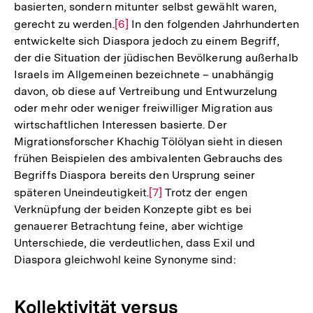
basierten, sondern mitunter selbst gewählt waren,
gerecht zu werden.
Zur
[6]
In den folgenden Jahrhunderten
entwickelte sich Diaspora jedoch zu einem Begriff,
Auflösung
der die Situation der jüdischen Bevölkerung außerhalb
der
Israels im Allgemeinen bezeichnete – unabhängig
Fußnote
davon, ob diese auf Vertreibung und Entwurzelung
oder mehr oder weniger freiwilliger Migration aus
wirtschaftlichen Interessen basierte. Der
Migrationsforscher Khachig Tölölyan sieht in diesen
frühen Beispielen des ambivalenten Gebrauchs des
Begriffs Diaspora bereits den Ursprung seiner
späteren Uneindeutigkeit.
Zur
[7]
Trotz der engen
Verknüpfung der beiden Konzepte gibt es bei
Auflösung
genauerer Betrachtung feine, aber wichtige
der
Unterschiede, die verdeutlichen, dass Exil und
Fußnote
Diaspora gleichwohl keine Synonyme sind:
Kollektivität versus