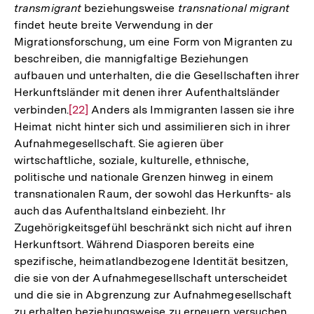
transmigrant
beziehungsweise
transnational migrant
findet heute breite Verwendung in der
Migrationsforschung, um eine Form von Migranten zu
beschreiben, die mannigfaltige Beziehungen
aufbauen und unterhalten, die die Gesellschaften ihrer
Herkunftsländer mit denen ihrer Aufenthaltsländer
verbinden.
Zur
[22]
Anders als Immigranten lassen sie ihre
Heimat nicht hinter sich und assimilieren sich in ihrer
Auflösung
Aufnahmegesellschaft. Sie agieren über
der
wirtschaftliche, soziale, kulturelle, ethnische,
Fußnote
politische und nationale Grenzen hinweg in einem
transnationalen Raum, der sowohl das Herkunfts- als
auch das Aufenthaltsland einbezieht. Ihr
Zugehörigkeitsgefühl beschränkt sich nicht auf ihren
Herkunftsort. Während Diasporen bereits eine
spezifische, heimatlandbezogene Identität besitzen,
die sie von der Aufnahmegesellschaft unterscheidet
und die sie in Abgrenzung zur Aufnahmegesellschaft
zu erhalten beziehungsweise zu erneuern versuchen,