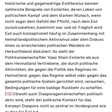
historische und gegenwärtige Exilliteratur kennen
zahlreiche Beispiele von Exilierten, deren Leben von
politischem Kampf und dem starken Wunsch, wenn
nicht sogar dem Gefühl der Pflicht, nach dem Exil
zurückzukehren, bestimmt war und ist. Folglich wird
Exil auch konzeptionell häufig im Zusammenhang mit
heimatlandpolitischem Aktivismus oder dem Diskurs
eines zu erreichenden politischen Wandels im
Herkunftsland diskutiert. So sieht der
Politikwissenschaftler Yossi Shain Exilierte als aus
dem Heimatland Vertriebene, die durch politische
Aktivitäten, die gegen die Politik des Regimes im
Heimatland, gegen das Regime selbst oder gegen das
gesamte politische System gerichtet sind, versuchen,
Bedingungen für eine baldige Rückkehr zu schaffen.
Zur
[15]
Obwohl auch Diasporagemeinschaften politisch
Aufl
aktiv sind, steht der politische Kontext für das
der
Konzept Diaspora nicht so zentral im Vordergrund wie
Fußn
er dies für Exil tut.