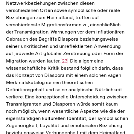
Netzwerkbeziehungen zwischen diesen
verschiedenen Orten sowie symbolische oder reale
Beziehungen zum Heimatland, treffen auf
verschiedenste Migrationsformen zu, einschließlich
der Transmigration. Warnungen vor dem inflationären
Gebrauch des Begriffs Diaspora beziehungsweise
seiner unkritischen und unreflektierten Anwendung
auf jedwede Art globaler Zerstreuung oder Form der
Migration wurden lauter.
Zur
[23]
Die allgemeine
wissenschaftliche Kritik bestand folglich darin, dass
Auflösung
das Konzept von Diaspora mit einem solchen vagen
der
Merkmalskatalog seinen theoretischen
Fußnote
Definitionsgehalt und seine analytische Nützlichkeit
verliere. Eine konzeptionelle Unterscheidung zwischen
Transmigranten und Diasporen würde somit kaum
noch möglich, wenn wesentliche Aspekte wie die der
eigenständigen kulturellen Identität, der symbolischen
Zugehörigkeit, Loyalität und emotionalen Beziehung
beziehungsweise Verbundenheit mit dem Heimatland