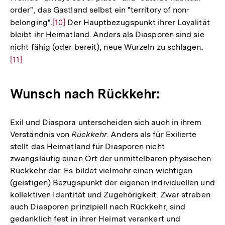
order", das Gastland selbst ein "territory of non-
belonging".
Zur
[10]
Der Hauptbezugspunkt ihrer Loyalität
bleibt ihr Heimatland. Anders als Diasporen sind sie
Auflösung
nicht fähig (oder bereit), neue Wurzeln zu schlagen.
Zur
der
[11]
Auflö
Fußnote
der
Fußno
Wunsch nach Rückkehr:
Exil und Diaspora unterscheiden sich auch in ihrem
Verständnis von
Rückkehr
. Anders als für Exilierte
stellt das Heimatland für Diasporen nicht
zwangsläufig einen Ort der unmittelbaren physischen
Rückkehr dar. Es bildet vielmehr einen wichtigen
(geistigen) Bezugspunkt der eigenen individuellen und
kollektiven Identität und Zugehörigkeit. Zwar streben
auch Diasporen prinzipiell nach Rückkehr, sind
gedanklich fest in ihrer Heimat verankert und