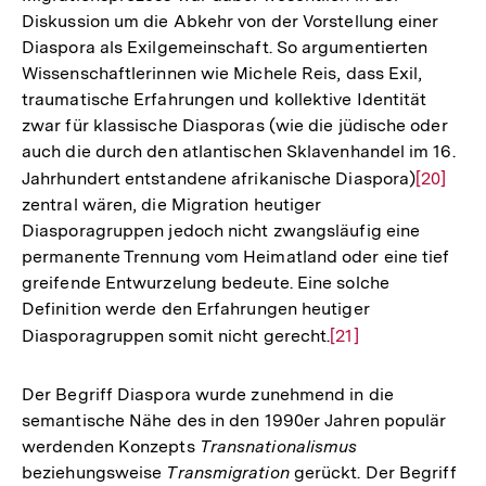
Diskussion um die Abkehr von der Vorstellung einer
Diaspora als Exilgemeinschaft. So argumentierten
Wissenschaftlerinnen wie Michele Reis, dass Exil,
traumatische Erfahrungen und kollektive Identität
zwar für klassische Diasporas (wie die jüdische oder
auch die durch den atlantischen Sklavenhandel im 16.
Jahrhundert entstandene afrikanische Diaspora)
Zur
[20]
zentral wären, die Migration heutiger
Auflösu
Diasporagruppen jedoch nicht zwangsläufig eine
der
permanente Trennung vom Heimatland oder eine tief
Fußnote
greifende Entwurzelung bedeute. Eine solche
Definition werde den Erfahrungen heutiger
Diasporagruppen somit nicht gerecht.
Zur
[21]
Auflösung
der
Der Begriff Diaspora wurde zunehmend in die
Fußnote
semantische Nähe des in den 1990er Jahren populär
werdenden Konzepts
Transnationalismus
beziehungsweise
Transmigration
gerückt. Der Begriff