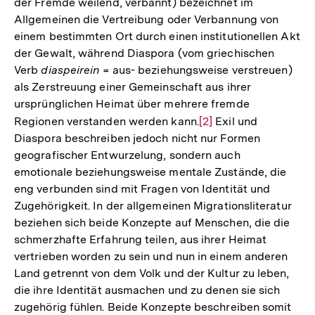
der Fremde weilend, verbannt) bezeichnet im
Allgemeinen die Vertreibung oder Verbannung von
einem bestimmten Ort durch einen institutionellen Akt
der Gewalt, während Diaspora (vom griechischen
Verb
diaspeirein
= aus- beziehungsweise verstreuen)
als Zerstreuung einer Gemeinschaft aus ihrer
ursprünglichen Heimat über mehrere fremde
Regionen verstanden werden kann.
Zur
[2]
Exil und
Diaspora beschreiben jedoch nicht nur Formen
Auflösung
geografischer Entwurzelung, sondern auch
der
emotionale beziehungsweise mentale Zustände, die
Fußnote
eng verbunden sind mit Fragen von Identität und
Zugehörigkeit. In der allgemeinen Migrationsliteratur
beziehen sich beide Konzepte auf Menschen, die die
schmerzhafte Erfahrung teilen, aus ihrer Heimat
vertrieben worden zu sein und nun in einem anderen
Land getrennt von dem Volk und der Kultur zu leben,
die ihre Identität ausmachen und zu denen sie sich
zugehörig fühlen. Beide Konzepte beschreiben somit