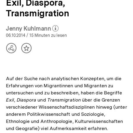
Exil, Diaspora,
Transmigration
Jenny Kuhlmann
(Mehr zum Autor)
öffnen
06.10.2014
/ 15 Minuten zu lesen
Teilen
Inhalt
Optionen
merken
anzeigen
Auf der Suche nach analytischen Konzepten, um die
Erfahrungen von Migrantinnen und Migranten zu
untersuchen und zu beschreiben, haben die Begriffe
Exil
,
Diaspora
und
Transmigration
über die Grenzen
verschiedener Wissenschaftsdisziplinen hinweg (unter
anderem Politikwissenschaft und Soziologie,
Ethnologie und Anthropologie, Kulturwissenschaften
und Geografie) viel Aufmerksamkeit erfahren.