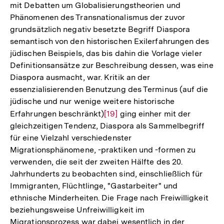
mit Debatten um Globalisierungstheorien und
Phänomenen des Transnationalismus der zuvor
grundsätzlich negativ besetzte Begriff Diaspora
semantisch von den historischen Exilerfahrungen des
jüdischen Beispiels, das bis dahin die Vorlage vieler
Definitionsansätze zur Beschreibung dessen, was eine
Diaspora ausmacht, war. Kritik an der
essenzialisierenden Benutzung des Terminus (auf die
jüdische und nur wenige weitere historische
Erfahrungen beschränkt)
Zur
[19]
ging einher mit der
gleichzeitigen Tendenz, Diaspora als Sammelbegriff
Auflösung
für eine Vielzahl verschiedenster
der
Migrationsphänomene, -praktiken und -formen zu
Fußnote
verwenden, die seit der zweiten Hälfte des 20.
Jahrhunderts zu beobachten sind, einschließlich für
Immigranten, Flüchtlinge, "Gastarbeiter" und
ethnische Minderheiten. Die Frage nach Freiwilligkeit
beziehungsweise Unfreiwilligkeit im
Migrationsprozess war dabei wesentlich in der