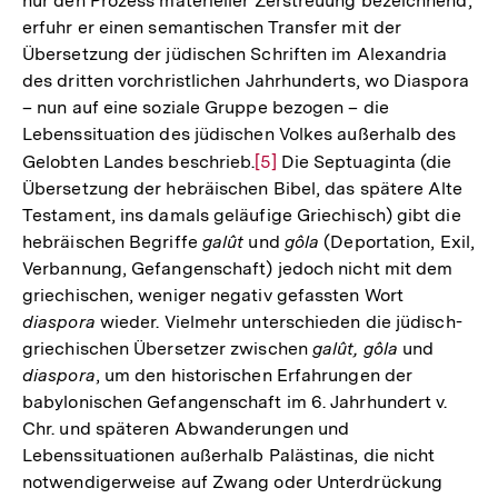
nur den Prozess materieller Zerstreuung bezeichnend,
Auflösung
erfuhr er einen semantischen Transfer mit der
der
Übersetzung der jüdischen Schriften im Alexandria
Fußnote
des dritten vorchristlichen Jahrhunderts, wo Diaspora
– nun auf eine soziale Gruppe bezogen – die
Lebenssituation des jüdischen Volkes außerhalb des
Gelobten Landes beschrieb.
Zur
[5]
Die Septuaginta (die
Übersetzung der hebräischen Bibel, das spätere Alte
Auflösung
Testament, ins damals geläufige Griechisch) gibt die
der
hebräischen Begriffe
galût
und
gôla
(Deportation, Exil,
Fußnote
Verbannung, Gefangenschaft) jedoch nicht mit dem
griechischen, weniger negativ gefassten Wort
diaspora
wieder. Vielmehr unterschieden die jüdisch-
griechischen Übersetzer zwischen
galût, gôla
und
diaspora
, um den historischen Erfahrungen der
babylonischen Gefangenschaft im 6. Jahrhundert v.
Chr. und späteren Abwanderungen und
Lebenssituationen außerhalb Palästinas, die nicht
notwendigerweise auf Zwang oder Unterdrückung