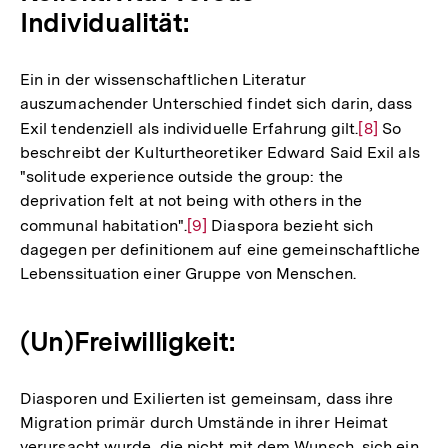
Individualität:
Ein in der wissenschaftlichen Literatur
auszumachender Unterschied findet sich darin, dass
Exil tendenziell als individuelle Erfahrung gilt.
Zur
[8]
So
beschreibt der Kulturtheoretiker Edward Said Exil als
Auflösung
"solitude experience outside the group: the
der
deprivation felt at not being with others in the
Fußnote
communal habitation".
Zur
[9]
Diaspora bezieht sich
dagegen per definitionem auf eine gemeinschaftliche
Auflösung
Lebenssituation einer Gruppe von Menschen.
der
Fußnote
(Un)Freiwilligkeit:
Diasporen und Exilierten ist gemeinsam, dass ihre
Migration primär durch Umstände in ihrer Heimat
verursacht wurde, die nicht mit dem Wunsch, sich ein