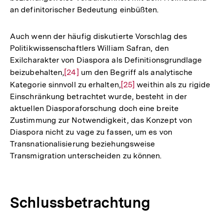
an definitorischer Bedeutung einbüßten.
Auch wenn der häufig diskutierte Vorschlag des
Politikwissenschaftlers William Safran, den
Exilcharakter von Diaspora als Definitionsgrundlage
beizubehalten,
Zur
[24]
um den Begriff als analytische
Kategorie sinnvoll zu erhalten,
Auflösung
Zur
[25]
weithin als zu rigide
Einschränkung betrachtet wurde, besteht in der
der
Auflösung
aktuellen Diasporaforschung doch eine breite
Fußnote
der
Zustimmung zur Notwendigkeit, das Konzept von
Fußnote
Diaspora nicht zu vage zu fassen, um es von
Transnationalisierung beziehungsweise
Transmigration unterscheiden zu können.
Schlussbetrachtung