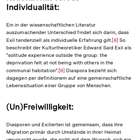
Individualität:
Ein in der wissenschaftlichen Literatur
auszumachender Unterschied findet sich darin, dass
Exil tendenziell als individuelle Erfahrung gilt.
Zur
[8]
So
beschreibt der Kulturtheoretiker Edward Said Exil als
Auflösung
"solitude experience outside the group: the
der
deprivation felt at not being with others in the
Fußnote
communal habitation".
Zur
[9]
Diaspora bezieht sich
dagegen per definitionem auf eine gemeinschaftliche
Auflösung
Lebenssituation einer Gruppe von Menschen.
der
Fußnote
(Un)Freiwilligkeit:
Diasporen und Exilierten ist gemeinsam, dass ihre
Migration primär durch Umstände in ihrer Heimat
verursacht wurde, die nicht mit dem Wunsch, sich ein