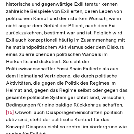
historische und gegenwärtige Exilliteratur kennen
zahlreiche Beispiele von Exilierten, deren Leben von
politischem Kampf und dem starken Wunsch, wenn
nicht sogar dem Gefühl der Pflicht, nach dem Exil
zurückzukehren, bestimmt war und ist. Folglich wird
Exil auch konzeptionell häufig im Zusammenhang mit
heimatlandpolitischem Aktivismus oder dem Diskurs
eines zu erreichenden politischen Wandels im
Herkunftsland diskutiert. So sieht der
Politikwissenschaftler Yossi Shain Exilierte als aus
dem Heimatland Vertriebene, die durch politische
Aktivitäten, die gegen die Politik des Regimes im
Heimatland, gegen das Regime selbst oder gegen das
gesamte politische System gerichtet sind, versuchen,
Bedingungen für eine baldige Rückkehr zu schaffen.
Zur
[15]
Obwohl auch Diasporagemeinschaften politisch
Aufl
aktiv sind, steht der politische Kontext für das
der
Konzept Diaspora nicht so zentral im Vordergrund wie
Fußn
er dies für Exil tut.