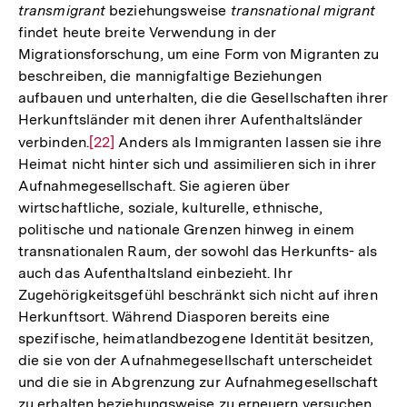
transmigrant
beziehungsweise
transnational migrant
findet heute breite Verwendung in der
Migrationsforschung, um eine Form von Migranten zu
beschreiben, die mannigfaltige Beziehungen
aufbauen und unterhalten, die die Gesellschaften ihrer
Herkunftsländer mit denen ihrer Aufenthaltsländer
verbinden.
Zur
[22]
Anders als Immigranten lassen sie ihre
Heimat nicht hinter sich und assimilieren sich in ihrer
Auflösung
Aufnahmegesellschaft. Sie agieren über
der
wirtschaftliche, soziale, kulturelle, ethnische,
Fußnote
politische und nationale Grenzen hinweg in einem
transnationalen Raum, der sowohl das Herkunfts- als
auch das Aufenthaltsland einbezieht. Ihr
Zugehörigkeitsgefühl beschränkt sich nicht auf ihren
Herkunftsort. Während Diasporen bereits eine
spezifische, heimatlandbezogene Identität besitzen,
die sie von der Aufnahmegesellschaft unterscheidet
und die sie in Abgrenzung zur Aufnahmegesellschaft
zu erhalten beziehungsweise zu erneuern versuchen,