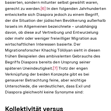
basierten, sondern mitunter selbst gewählt waren,
gerecht zu werden.
Zur
[6]
In den folgenden Jahrhunderten
entwickelte sich Diaspora jedoch zu einem Begriff,
Auflösung
der die Situation der jüdischen Bevölkerung außerhalb
der
Israels im Allgemeinen bezeichnete – unabhängig
Fußnote
davon, ob diese auf Vertreibung und Entwurzelung
oder mehr oder weniger freiwilliger Migration aus
wirtschaftlichen Interessen basierte. Der
Migrationsforscher Khachig Tölölyan sieht in diesen
frühen Beispielen des ambivalenten Gebrauchs des
Begriffs Diaspora bereits den Ursprung seiner
späteren Uneindeutigkeit.
Zur
[7]
Trotz der engen
Verknüpfung der beiden Konzepte gibt es bei
Auflösung
genauerer Betrachtung feine, aber wichtige
der
Unterschiede, die verdeutlichen, dass Exil und
Fußnote
Diaspora gleichwohl keine Synonyme sind:
Kollektivität versus