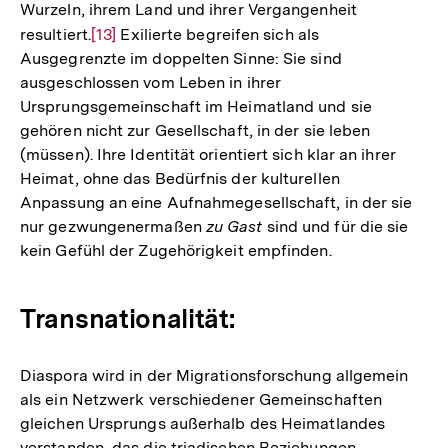
Wurzeln, ihrem Land und ihrer Vergangenheit
resultiert.
Zur
[13]
Exilierte begreifen sich als
Ausgegrenzte im doppelten Sinne: Sie sind
Auflösung
ausgeschlossen vom Leben in ihrer
der
Ursprungsgemeinschaft im Heimatland und sie
Fußnote
gehören nicht zur Gesellschaft, in der sie leben
(müssen). Ihre Identität orientiert sich klar an ihrer
Heimat, ohne das Bedürfnis der kulturellen
Anpassung an eine Aufnahmegesellschaft, in der sie
nur gezwungenermaßen
zu Gast
sind und für die sie
kein Gefühl der Zugehörigkeit empfinden.
Transnationalität:
Diaspora wird in der Migrationsforschung allgemein
als ein Netzwerk verschiedener Gemeinschaften
gleichen Ursprungs außerhalb des Heimatlandes
verstanden, das die triadischen Beziehungen