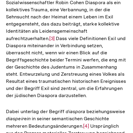
Sozialwissenschaftler Robin Cohen Diaspora als ein
kollektives Trauma, eine Verbannung, in der die
Sehnsucht nach der Heimat einem Leben im Exil
entgegensteht, das dazu beiträgt, starke kollektive
Identitäten als Leidensgemeinschaft
aufrechtzuerhalten.
Zur
[3]
Dass viele Definitionen Exil und
Diaspora miteinander in Verbindung setzen,
Auflösung
überrascht nicht, wenn wir einen Blick auf die
der
Begriffsgeschichte beider Termini werfen, die eng mit
Fußnote
der Geschichte des Judentums in Zusammenhang
steht. Entwurzelung und Zerstreuung eines Volkes als
Resultat eines traumatischen historischen Ereignisses
und der Begriff Exil sind zentral, um die Erfahrungen
der jüdischen Diaspora darzustellen.
Dabei unterlag der Begriff
diaspora
beziehungsweise
diaspeirein
in seiner semantischen Geschichte
mehreren Bedeutungsänderungen.
Zur
[4]
Ursprünglich