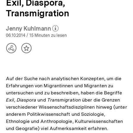
Exil, Diaspora,
Transmigration
Jenny Kuhlmann
(Mehr zum Autor)
öffnen
06.10.2014
/ 15 Minuten zu lesen
Teilen
Inhalt
Optionen
merken
anzeigen
Auf der Suche nach analytischen Konzepten, um die
Erfahrungen von Migrantinnen und Migranten zu
untersuchen und zu beschreiben, haben die Begriffe
Exil
,
Diaspora
und
Transmigration
über die Grenzen
verschiedener Wissenschaftsdisziplinen hinweg (unter
anderem Politikwissenschaft und Soziologie,
Ethnologie und Anthropologie, Kulturwissenschaften
und Geografie) viel Aufmerksamkeit erfahren.