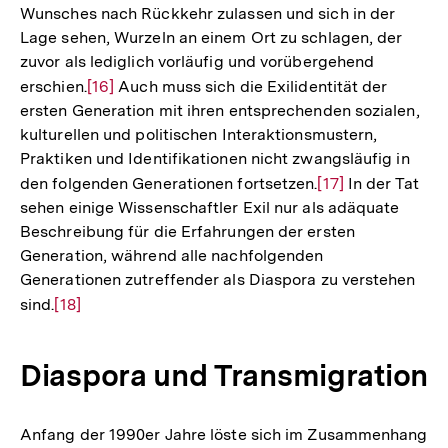
Wunsches nach Rückkehr zulassen und sich in der
Lage sehen, Wurzeln an einem Ort zu schlagen, der
zuvor als lediglich vorläufig und vorübergehend
erschien.
Zur
[16]
Auch muss sich die Exilidentität der
ersten Generation mit ihren entsprechenden sozialen,
Auflösung
kulturellen und politischen Interaktionsmustern,
der
Praktiken und Identifikationen nicht zwangsläufig in
Fußnote
den folgenden Generationen fortsetzen.
Zur
[17]
In der Tat
sehen einige Wissenschaftler Exil nur als adäquate
Auflösung
Beschreibung für die Erfahrungen der ersten
der
Generation, während alle nachfolgenden
Fußnote
Generationen zutreffender als Diaspora zu verstehen
sind.
Zur
[18]
Auflösung
der
Diaspora und Transmigration
Fußnote
Anfang der 1990er Jahre löste sich im Zusammenhang