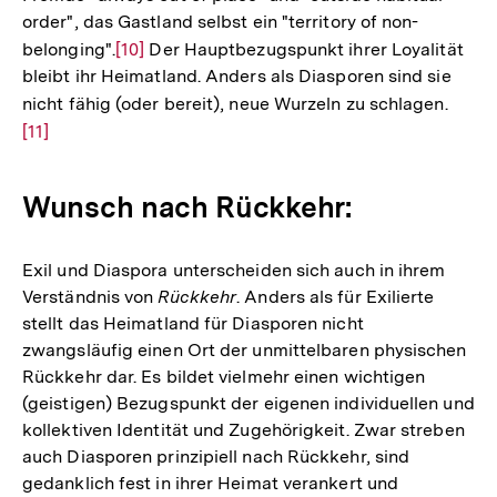
order", das Gastland selbst ein "territory of non-
belonging".
Zur
[10]
Der Hauptbezugspunkt ihrer Loyalität
bleibt ihr Heimatland. Anders als Diasporen sind sie
Auflösung
nicht fähig (oder bereit), neue Wurzeln zu schlagen.
Zur
der
[11]
Auflö
Fußnote
der
Fußno
Wunsch nach Rückkehr:
Exil und Diaspora unterscheiden sich auch in ihrem
Verständnis von
Rückkehr
. Anders als für Exilierte
stellt das Heimatland für Diasporen nicht
zwangsläufig einen Ort der unmittelbaren physischen
Rückkehr dar. Es bildet vielmehr einen wichtigen
(geistigen) Bezugspunkt der eigenen individuellen und
kollektiven Identität und Zugehörigkeit. Zwar streben
auch Diasporen prinzipiell nach Rückkehr, sind
gedanklich fest in ihrer Heimat verankert und