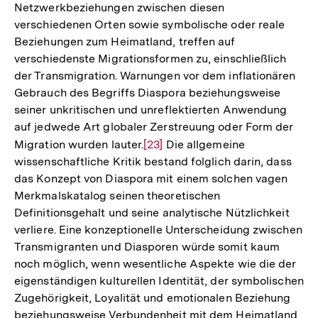
Netzwerkbeziehungen zwischen diesen
verschiedenen Orten sowie symbolische oder reale
Beziehungen zum Heimatland, treffen auf
verschiedenste Migrationsformen zu, einschließlich
der Transmigration. Warnungen vor dem inflationären
Gebrauch des Begriffs Diaspora beziehungsweise
seiner unkritischen und unreflektierten Anwendung
auf jedwede Art globaler Zerstreuung oder Form der
Migration wurden lauter.
Zur
[23]
Die allgemeine
wissenschaftliche Kritik bestand folglich darin, dass
Auflösung
das Konzept von Diaspora mit einem solchen vagen
der
Merkmalskatalog seinen theoretischen
Fußnote
Definitionsgehalt und seine analytische Nützlichkeit
verliere. Eine konzeptionelle Unterscheidung zwischen
Transmigranten und Diasporen würde somit kaum
noch möglich, wenn wesentliche Aspekte wie die der
eigenständigen kulturellen Identität, der symbolischen
Zugehörigkeit, Loyalität und emotionalen Beziehung
beziehungsweise Verbundenheit mit dem Heimatland