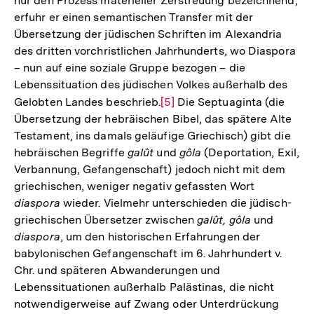
nur den Prozess materieller Zerstreuung bezeichnend,
Auflösung
erfuhr er einen semantischen Transfer mit der
der
Übersetzung der jüdischen Schriften im Alexandria
Fußnote
des dritten vorchristlichen Jahrhunderts, wo Diaspora
– nun auf eine soziale Gruppe bezogen – die
Lebenssituation des jüdischen Volkes außerhalb des
Gelobten Landes beschrieb.
Zur
[5]
Die Septuaginta (die
Übersetzung der hebräischen Bibel, das spätere Alte
Auflösung
Testament, ins damals geläufige Griechisch) gibt die
der
hebräischen Begriffe
galût
und
gôla
(Deportation, Exil,
Fußnote
Verbannung, Gefangenschaft) jedoch nicht mit dem
griechischen, weniger negativ gefassten Wort
diaspora
wieder. Vielmehr unterschieden die jüdisch-
griechischen Übersetzer zwischen
galût, gôla
und
diaspora
, um den historischen Erfahrungen der
babylonischen Gefangenschaft im 6. Jahrhundert v.
Chr. und späteren Abwanderungen und
Lebenssituationen außerhalb Palästinas, die nicht
notwendigerweise auf Zwang oder Unterdrückung