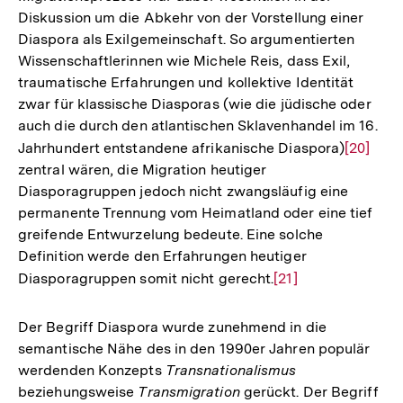
Diskussion um die Abkehr von der Vorstellung einer
Diaspora als Exilgemeinschaft. So argumentierten
Wissenschaftlerinnen wie Michele Reis, dass Exil,
traumatische Erfahrungen und kollektive Identität
zwar für klassische Diasporas (wie die jüdische oder
auch die durch den atlantischen Sklavenhandel im 16.
Jahrhundert entstandene afrikanische Diaspora)
Zur
[20]
zentral wären, die Migration heutiger
Auflösu
Diasporagruppen jedoch nicht zwangsläufig eine
der
permanente Trennung vom Heimatland oder eine tief
Fußnote
greifende Entwurzelung bedeute. Eine solche
Definition werde den Erfahrungen heutiger
Diasporagruppen somit nicht gerecht.
Zur
[21]
Auflösung
der
Der Begriff Diaspora wurde zunehmend in die
Fußnote
semantische Nähe des in den 1990er Jahren populär
werdenden Konzepts
Transnationalismus
beziehungsweise
Transmigration
gerückt. Der Begriff