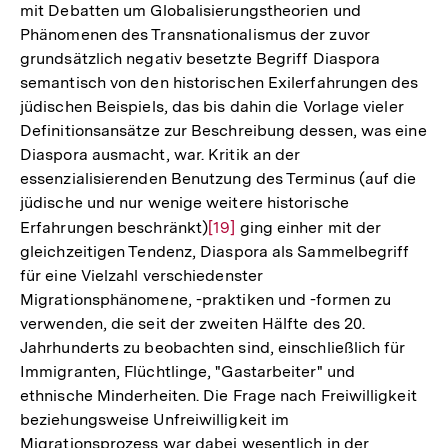
mit Debatten um Globalisierungstheorien und
Phänomenen des Transnationalismus der zuvor
grundsätzlich negativ besetzte Begriff Diaspora
semantisch von den historischen Exilerfahrungen des
jüdischen Beispiels, das bis dahin die Vorlage vieler
Definitionsansätze zur Beschreibung dessen, was eine
Diaspora ausmacht, war. Kritik an der
essenzialisierenden Benutzung des Terminus (auf die
jüdische und nur wenige weitere historische
Erfahrungen beschränkt)
Zur
[19]
ging einher mit der
gleichzeitigen Tendenz, Diaspora als Sammelbegriff
Auflösung
für eine Vielzahl verschiedenster
der
Migrationsphänomene, -praktiken und -formen zu
Fußnote
verwenden, die seit der zweiten Hälfte des 20.
Jahrhunderts zu beobachten sind, einschließlich für
Immigranten, Flüchtlinge, "Gastarbeiter" und
ethnische Minderheiten. Die Frage nach Freiwilligkeit
beziehungsweise Unfreiwilligkeit im
Migrationsprozess war dabei wesentlich in der