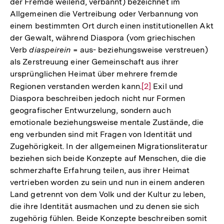
der Fremde weilend, verbannt) bezeichnet im
Allgemeinen die Vertreibung oder Verbannung von
einem bestimmten Ort durch einen institutionellen Akt
der Gewalt, während Diaspora (vom griechischen
Verb
diaspeirein
= aus- beziehungsweise verstreuen)
als Zerstreuung einer Gemeinschaft aus ihrer
ursprünglichen Heimat über mehrere fremde
Regionen verstanden werden kann.
Zur
[2]
Exil und
Diaspora beschreiben jedoch nicht nur Formen
Auflösung
geografischer Entwurzelung, sondern auch
der
emotionale beziehungsweise mentale Zustände, die
Fußnote
eng verbunden sind mit Fragen von Identität und
Zugehörigkeit. In der allgemeinen Migrationsliteratur
beziehen sich beide Konzepte auf Menschen, die die
schmerzhafte Erfahrung teilen, aus ihrer Heimat
vertrieben worden zu sein und nun in einem anderen
Land getrennt von dem Volk und der Kultur zu leben,
die ihre Identität ausmachen und zu denen sie sich
zugehörig fühlen. Beide Konzepte beschreiben somit