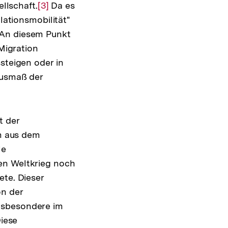
ellschaft.
Zur
[3]
Da es
lationsmobilität"
Auflösung
 An diesem Punkt
der
 Migration
Fußnote
steigen oder in
Ausmaß der
t der
om aus dem
le
en Weltkrieg noch
ete. Dieser
on der
nsbesondere im
iese