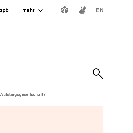
Inhalte
Inhalte
Inhalte
 bpb
mehr
ein oder ausklappen
in
in
in
leichter
Gebärdenspr
Englisch
Sprache
Suche
öffnen
Aufstiegsgesellschaft?