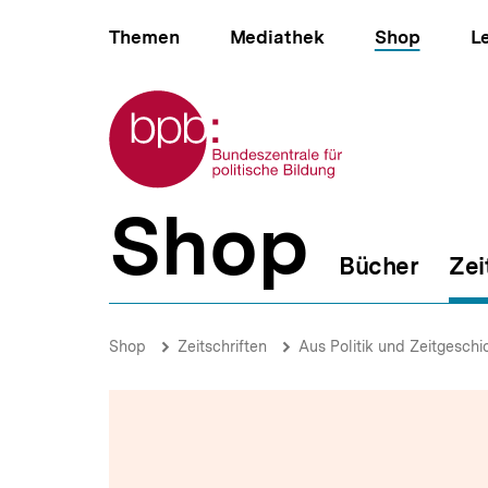
Direkt
Hauptnavigation
zum
Themen
Mediathek
Shop
L
Seiteninhalt
springen
Zur Startseite der bpb
Shop
B
e
Bücher
Zei
r
e
i
Ende
c
der
Brotkrümelnavigation
Pfadnavigat
Shop
Zeitschriften
Aus Politik und Zeitgeschi
h
Aufstiegsgesellschaft?
s
|
n
Unten
a
|
v
bpb.de
i
g