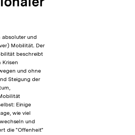
ionaler
 absoluter und
iver) Mobilität. Der
bilität beschreibt
n Krisen
bewegen und ohne
und Steigung der
tum,
obilität
lbst: Einige
ge, wie viel
n wechseln und
t die "Offenheit"