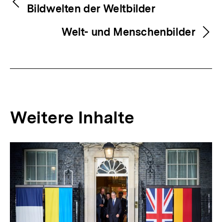
Bildwelten der Weltbilder
Welt- und Menschenbilder
Weitere Inhalte
Inhaltskarousell
Inhaltskarussell
für
überspringen
weitere
Inhalte