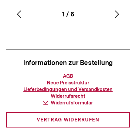
1
/
6
Vorherigen
Nächs
Karussellinhalt
von
Inhalt
Inhalt
anzeigen
anzei
Informationen zur Bestellung
Informationen
AGB
zur
Neue Preisstruktur
Bestellung
Lieferbedingungen und Versandkosten
Widerrufsrecht
Download-
Widerrufsformular
Link:
VERTRAG WIDERRUFEN