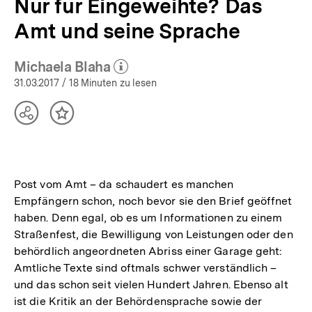
Nur für Eingeweihte? Das
Amt und seine Sprache
Michaela Blaha
(Mehr zum Autor)
öffnen
31.03.2017
/ 18 Minuten zu lesen
Teilen
Inhalt
Optionen
merken
anzeigen
Post vom Amt – da schaudert es manchen
Empfängern schon, noch bevor sie den Brief geöffnet
haben. Denn egal, ob es um Informationen zu einem
Straßenfest, die Bewilligung von Leistungen oder den
behördlich angeordneten Abriss einer Garage geht:
Amtliche Texte sind oftmals schwer verständlich –
und das schon seit vielen Hundert Jahren. Ebenso alt
ist die Kritik an der Behördensprache sowie der