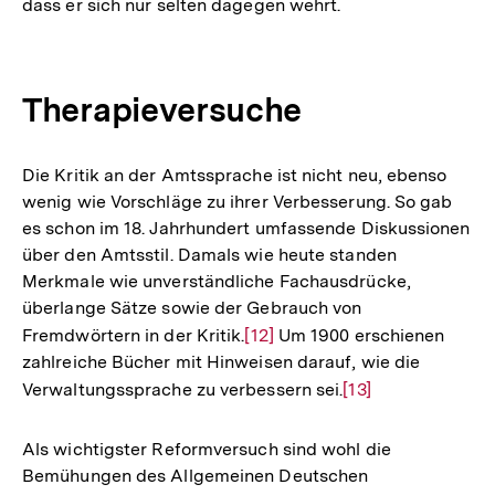
dass er sich nur selten dagegen wehrt.
Therapieversuche
Die Kritik an der Amtssprache ist nicht neu, ebenso
wenig wie Vorschläge zu ihrer Verbesserung. So gab
es schon im 18. Jahrhundert umfassende Diskussionen
über den Amtsstil. Damals wie heute standen
Merkmale wie unverständliche Fachausdrücke,
überlange Sätze sowie der Gebrauch von
Fremdwörtern in der Kritik.
Zur
[12]
Um 1900 erschienen
zahlreiche Bücher mit Hinweisen darauf, wie die
Auflösung
Verwaltungssprache zu verbessern sei.
Zur
[13]
der
Auflösung
Fußnote
der
Als wichtigster Reformversuch sind wohl die
Fußnote
Bemühungen des Allgemeinen Deutschen