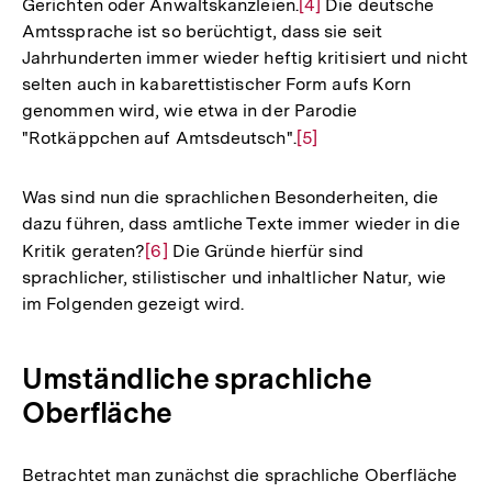
Gerichten oder Anwaltskanzleien.
Zur
[4]
Die deutsche
Amtssprache ist so berüchtigt, dass sie seit
Auflösung
Jahrhunderten immer wieder heftig kritisiert und nicht
der
selten auch in kabarettistischer Form aufs Korn
Fußnote
genommen wird, wie etwa in der Parodie
"Rotkäppchen auf Amtsdeutsch".
Zur
[5]
Auflösung
der
Was sind nun die sprachlichen Besonderheiten, die
Fußnote
dazu führen, dass amtliche Texte immer wieder in die
Kritik geraten?
Zur
[6]
Die Gründe hierfür sind
sprachlicher, stilistischer und inhaltlicher Natur, wie
Auflösung
im Folgenden gezeigt wird.
der
Fußnote
Umständliche sprachliche
Oberfläche
Betrachtet man zunächst die sprachliche Oberfläche