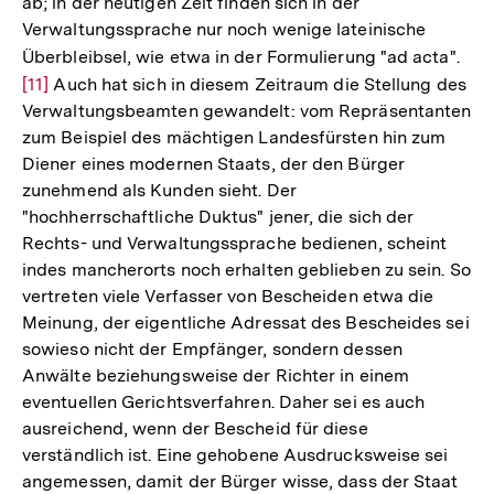
ab; in der heutigen Zeit finden sich in der
Verwaltungssprache nur noch wenige lateinische
Überbleibsel, wie etwa in der Formulierung "ad acta".
Zur
[11]
Auch hat sich in diesem Zeitraum die Stellung des
Auf
Verwaltungsbeamten gewandelt: vom Repräsentanten
der
zum Beispiel des mächtigen Landesfürsten hin zum
Fuß
Diener eines modernen Staats, der den Bürger
zunehmend als Kunden sieht. Der
"hochherrschaftliche Duktus" jener, die sich der
Rechts- und Verwaltungssprache bedienen, scheint
indes mancherorts noch erhalten geblieben zu sein. So
vertreten viele Verfasser von Bescheiden etwa die
Meinung, der eigentliche Adressat des Bescheides sei
sowieso nicht der Empfänger, sondern dessen
Anwälte beziehungsweise der Richter in einem
eventuellen Gerichtsverfahren. Daher sei es auch
ausreichend, wenn der Bescheid für diese
verständlich ist. Eine gehobene Ausdrucksweise sei
angemessen, damit der Bürger wisse, dass der Staat