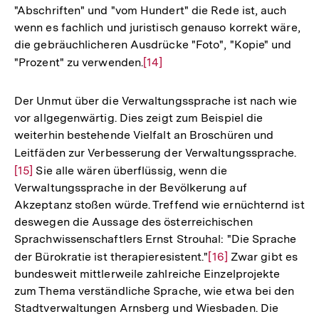
"Abschriften" und "vom Hundert" die Rede ist, auch
wenn es fachlich und juristisch genauso korrekt wäre,
die gebräuchlicheren Ausdrücke "Foto", "Kopie" und
"Prozent" zu verwenden.
Zur
[14]
Auflösung
der
Der Unmut über die Verwaltungssprache ist nach wie
Fußnote
vor allgegenwärtig. Dies zeigt zum Beispiel die
weiterhin bestehende Vielfalt an Broschüren und
Leitfäden zur Verbesserung der Verwaltungssprache.
Zur
[15]
Sie alle wären überflüssig, wenn die
Auf
Verwaltungssprache in der Bevölkerung auf
der
Akzeptanz stoßen würde. Treffend wie ernüchternd ist
Fuß
deswegen die Aussage des österreichischen
Sprachwissenschaftlers Ernst Strouhal: "Die Sprache
der Bürokratie ist therapieresistent."
Zur
[16]
Zwar gibt es
bundesweit mittlerweile zahlreiche Einzelprojekte
Auflösung
zum Thema verständliche Sprache, wie etwa bei den
der
Stadtverwaltungen Arnsberg und Wiesbaden. Die
Fußnote