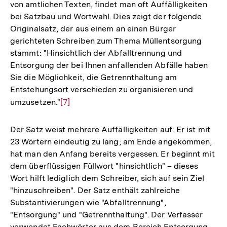
von amtlichen Texten, findet man oft Auffälligkeiten
bei Satzbau und Wortwahl. Dies zeigt der folgende
Originalsatz, der aus einem an einen Bürger
gerichteten Schreiben zum Thema Müllentsorgung
stammt: "Hinsichtlich der Abfalltrennung und
Entsorgung der bei Ihnen anfallenden Abfälle haben
Sie die Möglichkeit, die Getrennthaltung am
Entstehungsort verschieden zu organisieren und
umzusetzen."
Zur
[7]
Auflösung
der
Der Satz weist mehrere Auffälligkeiten auf: Er ist mit
Fußnote
23 Wörtern eindeutig zu lang; am Ende angekommen,
hat man den Anfang bereits vergessen. Er beginnt mit
dem überflüssigen Füllwort "hinsichtlich" – dieses
Wort hilft lediglich dem Schreiber, sich auf sein Ziel
"hinzuschreiben". Der Satz enthält zahlreiche
Substantivierungen wie "Abfalltrennung",
"Entsorgung" und "Getrennthaltung". Der Verfasser
verwendet Fachwörter aus dem Bereich Entsorgung,